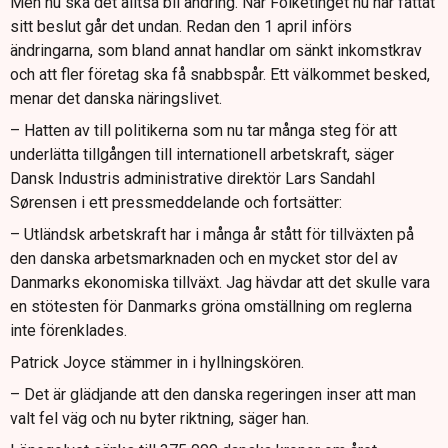
Men nu ska det alltså bli ändring. När Folketinget nu har fattat
sitt beslut går det undan. Redan den 1 april införs
ändringarna, som bland annat handlar om sänkt inkomstkrav
och att fler företag ska få snabbspår. Ett välkommet besked,
menar det danska näringslivet.
– Hatten av till politikerna som nu tar många steg för att
underlätta tillgången till internationell arbetskraft, säger
Dansk Industris administrative direktör Lars Sandahl
Sørensen i ett pressmeddelande och fortsätter:
– Utländsk arbetskraft har i många år stått för tillväxten på
den danska arbetsmarknaden och en mycket stor del av
Danmarks ekonomiska tillväxt. Jag hävdar att det skulle vara
en stötesten för Danmarks gröna omställning om reglerna
inte förenklades.
Patrick Joyce stämmer in i hyllningskören.
– Det är glädjande att den danska regeringen inser att man
valt fel väg och nu byter riktning, säger han.