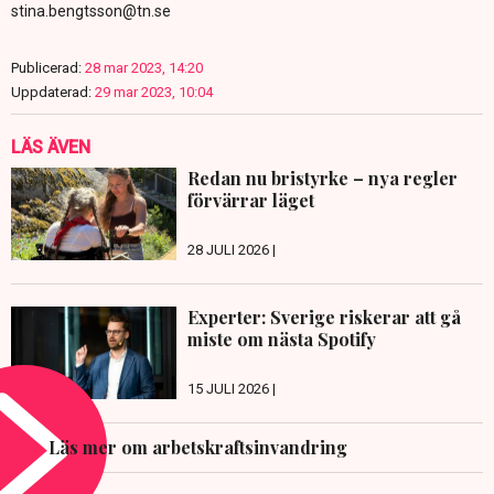
stina.bengtsson@tn.se
Publicerad:
28 mar 2023, 14:20
Uppdaterad:
29 mar 2023, 10:04
LÄS ÄVEN
Redan nu bristyrke – nya regler
förvärrar läget
28 JULI 2026 |
Experter: Sverige riskerar att gå
miste om nästa Spotify
15 JULI 2026 |
Läs mer om arbetskraftsinvandring