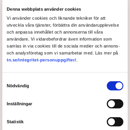
Denna webbplats använder cookies
Vi använder cookies och liknande tekniker för att
utveckla våra tjänster, förbättra din användarupplevelse
och anpassa innehållet och annonserna till våra
användare. Vi vidarebefordrar även information som
samlas in via cookies till de sociala medier och annons-
och analysföretag som vi samarbetar med. Läs mer på
”Jag befarar att vi kommer få se en liknande utveckling som i
tn.se/integritet-personuppgifter/
.
Danmark. Det vore bättre att i stället underlätta för de företag som
behöver anställa från tredje land”, säger Amelie Berg. Bild: Stefan
Tell
Samtyckesval
Hon får medhåll från Industriarbetsgivarnas vd Per Hidesten
Nödvändig
som tycker att Folketingets beslut är mycket positivt för
Danmark.
Inställningar
– Sverige bör ta efter, säger han.
Amelie Berg menar att danskarna har lärt sig av sina misstag
Statistik
med att ha alltför begränsande regler. Men nu river alltså