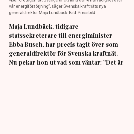
visa företagen att Sverige är ett land där vi har rådighet över
vår energiförsörjning”, säger Svenska kraftnäts nya
generaldirektör Maja Lundbäck. Bild: Pressbild
Maja Lundbäck, tidigare
statssekreterare till energiminister
Ebba Busch, har precis tagit över som
generaldirektör för Svenska kraftnät.
Nu pekar hon ut vad som väntar: ”Det är
viktigt att vi kan matcha produktion och
konsumtion”, säger hon i en exklusiv
intervju med TN.
Den 30 juli beslutade regeringen att utse ingenjören och
elsystemsexperten Maja Lundbäck till ny
generaldirektör och chef för det statliga affärsverket
och myndigheten Svenska kraftnät. Hon påbörjade sin
nya tjänst omgående den 3 augusti och efterträder Per