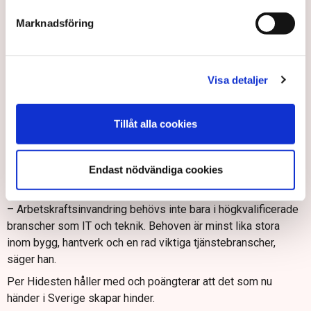
Folketinget upp de reglerna.
Marknadsföring
– Till skillnad från danskarna är nu Sverige på väg in i ett
tuffare regelverk, säger hon och tror att företagen i Sverige
riskerar att möta liknande problem som det danska
näringslivet.
Visa detaljer
– Jag befarar att vi kommer att få se en liknande utveckling
som i Danmark. Det vore bättre att i stället underlätta för de
Tillåt alla cookies
företag som behöver anställa från tredje land, säger Amelie
Berg.
Endast nödvändiga cookies
Patrick Joyce menar att regeringen borde lära sig av det
danska misstaget och inte höja lönegolvet.
– Arbetskraftsinvandring behövs inte bara i högkvalificerade
branscher som IT och teknik. Behoven är minst lika stora
inom bygg, hantverk och en rad viktiga tjänstebranscher,
säger han.
Per Hidesten håller med och poängterar att det som nu
händer i Sverige skapar hinder.