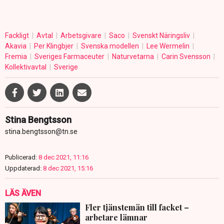
Fackligt
Avtal
Arbetsgivare
Saco
Svenskt Näringsliv
Akavia
Per Klingbjer
Svenska modellen
Lee Wermelin
Fremia
Sveriges Farmaceuter
Naturvetarna
Carin Svensson
Kollektivavtal
Sverige
Stina Bengtsson
stina.bengtsson@tn.se
Publicerad:
8 dec 2021, 11:16
Uppdaterad:
8 dec 2021, 15:16
LÄS ÄVEN
Fler tjänstemän till facket –
arbetare lämnar