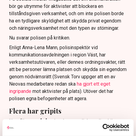
bör ge utrymme för aktivister att blockera en
tillståndsgiven verksamhet, och om inte polisen borde
ha en tydligare skyldighet att skydda privat egendom
och näringsverksamhet mot den typen av störningar.
Nu svarar polisen på kritiken.
Enligt Anna-Lena Mann, polisinspektör vid
kommunikationsavdelningen i region Väst, har
verksamhetsutövaren, eller dennes ordningsvakter, rätt
att be personer lämna platsen och skydda sin egendom
genom nödvärnsrätt (Svensk Torv uppger att en av
Neovas medarbetare redan ska
ha gjort ett eget
ingripande
mot aktivister på plats). Utöver det har
polisen egna befogenheter att agera.
Flera har gripits
Nu utförs ett pågående arbete av dialogpolis, drönare
och uniformerad polis på plats.