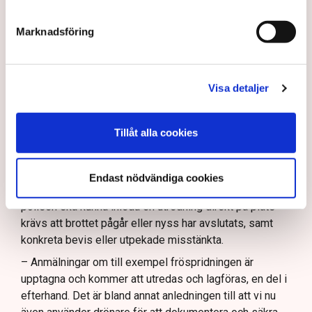
En sådan aspekt är att Grimsås mosse räknas juridiskt
som natur- och våtmark, inte som ett inhägnat
Marknadsföring
industriområde. Det innebär att allemansrätten i
grunden gäller på platsen. Men den rätten har sina
gränser.
Visa detaljer
– Demonstrationsrätten är grundlagsskyddad även på
Grimsås mosse, men den ger inte rätt att blockera
Tillåt alla cookies
maskiner, sabotera utrustning eller förstöra
ekonomiska värden, säger Anna-Lena Mann.
Ogräsfröspridningen och de igengrävda dikena kan
Endast nödvändiga cookies
utredas som skadegörelse eller sabotage. Men för att
polisen ska kunna inleda en utredning direkt på plats
krävs att brottet pågår eller nyss har avslutats, samt
konkreta bevis eller utpekade misstänkta.
– Anmälningar om till exempel fröspridningen är
upptagna och kommer att utredas och lagföras, en del i
efterhand. Det är bland annat anledningen till att vi nu