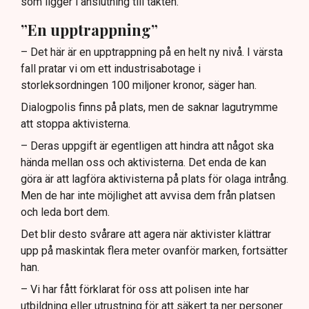
som ligger i anslutning till täkten.
”En upptrappning”
– Det här är en upptrappning på en helt ny nivå. I värsta
fall pratar vi om ett industrisabotage i
storleksordningen 100 miljoner kronor, säger han.
Dialogpolis finns på plats, men de saknar lagutrymme
att stoppa aktivisterna.
– Deras uppgift är egentligen att hindra att något ska
hända mellan oss och aktivisterna. Det enda de kan
göra är att lagföra aktivisterna på plats för olaga intrång.
Men de har inte möjlighet att avvisa dem från platsen
och leda bort dem.
Det blir desto svårare att agera när aktivister klättrar
upp på maskintak flera meter ovanför marken, fortsätter
han.
– Vi har fått förklarat för oss att polisen inte har
utbildning eller utrustning för att säkert ta ner personer