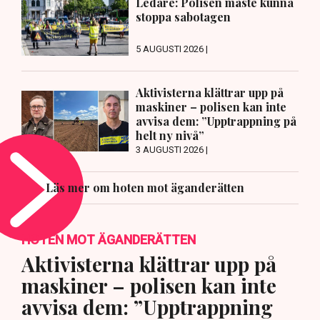
Ledare: Polisen måste kunna
stoppa sabotagen
5 AUGUSTI 2026 |
Aktivisterna klättrar upp på
maskiner – polisen kan inte
avvisa dem: ”Upptrappning på
helt ny nivå”
3 AUGUSTI 2026 |
Läs mer om hoten mot äganderätten
HOTEN MOT ÄGANDERÄTTEN
Aktivisterna klättrar upp på
maskiner – polisen kan inte
avvisa dem: ”Upptrappning