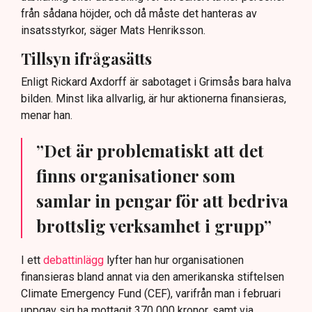
från sådana höjder, och då måste det hanteras av
insatsstyrkor, säger Mats Henriksson.
Tillsyn ifrågasätts
Enligt Rickard Axdorff är sabotaget i Grimsås bara halva
bilden. Minst lika allvarlig, är hur aktionerna finansieras,
menar han.
”Det är problematiskt att det
finns organisationer som
samlar in pengar för att bedriva
brottslig verksamhet i grupp”
I ett
debattinlägg
lyfter han hur organisationen
finansieras bland annat via den amerikanska stiftelsen
Climate Emergency Fund (CEF), varifrån man i februari
uppgav sig ha mottagit 370 000 kronor, samt via