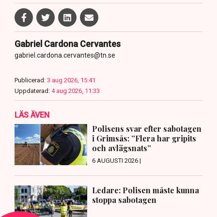
Gabriel Cardona Cervantes
gabriel.cardona.cervantes@tn.se
Publicerad:
3 aug 2026, 15:41
Uppdaterad:
4 aug 2026, 11:33
LÄS ÄVEN
Polisens svar efter sabotagen
i Grimsås: ”Flera har gripits
och avlägsnats”
6 AUGUSTI 2026 |
Ledare: Polisen måste kunna
stoppa sabotagen