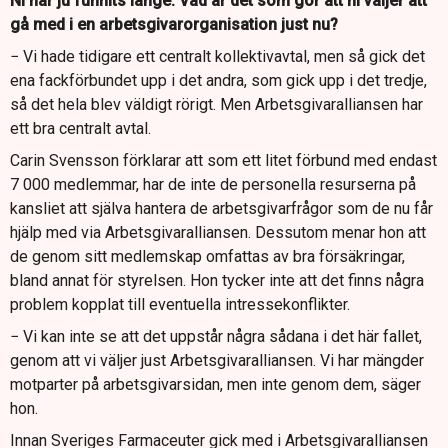
Ni har ju funnits länge. Vad är det som gör att ni väljer att
gå med i en arbetsgivarorganisation just nu?
− Vi hade tidigare ett centralt kollektivavtal, men så gick det
ena fackförbundet upp i det andra, som gick upp i det tredje,
så det hela blev väldigt rörigt. Men Arbetsgivaralliansen har
ett bra centralt avtal.
Carin Svensson förklarar att som ett litet förbund med endast
7 000 medlemmar, har de inte de personella resurserna på
kansliet att själva hantera de arbetsgivarfrågor som de nu får
hjälp med via Arbetsgivaralliansen. Dessutom menar hon att
de genom sitt medlemskap omfattas av bra försäkringar,
bland annat för styrelsen. Hon tycker inte att det finns några
problem kopplat till eventuella intressekonflikter.
− Vi kan inte se att det uppstår några sådana i det här fallet,
genom att vi väljer just Arbetsgivaralliansen. Vi har mängder
motparter på arbetsgivarsidan, men inte genom dem, säger
hon.
Innan Sveriges Farmaceuter gick med i Arbetsgivaralliansen