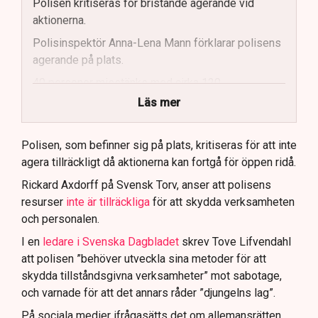
Polisen kritiseras för bristande agerande vid
aktionerna.
Polisinspektör Anna-Lena Mann förklarar polisens
agerande på plats.
40 personer misstänks med cirka 120
brottsmisstankar kopplade.
Läs mer
Polisen använder drönare och uniformerad polis
för att dokumentera bevis.
Polisen, som befinner sig på plats, kritiseras för att inte
agera tillräckligt då aktionerna kan fortgå för öppen ridå.
Samtidigt är polisarbetet komplext när det gäller
att navigera juridiska rättigheter och gränser.
Rickard Axdorff på Svensk Torv, anser att polisens
resurser
inte är tillräckliga
för att skydda verksamheten
och personalen.
I en
ledare i Svenska Dagbladet
skrev Tove Lifvendahl
att polisen ”behöver utveckla sina metoder för att
skydda tillståndsgivna verksamheter” mot sabotage,
och varnade för att det annars råder ”djungelns lag”.
På sociala medier ifrågasätts det om allemansrätten