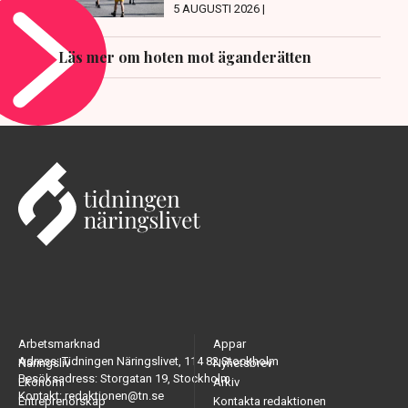
5 AUGUSTI 2026 |
Läs mer om hoten mot äganderätten
Arbetsmarknad
Appar
Adress: Tidningen Näringslivet, 114 82 Stockholm
Näringsliv
Nyhetsbrev
Besöksadress: Storgatan 19, Stockholm
Ekonomi
Arkiv
Kontakt: redaktionen@tn.se
Entreprenörskap
Kontakta redaktionen