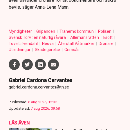
även använder drönare för att dokumentera och säkra
bevis, säger Anna-Lena Mann.
Myndigheter
Gripanden
Tranemo kommun
Polisen
Svensk Torv : en naturlig råvara
Allemansrätten
Brott
Tove Lifvendahl
Neova
Återställ Våtmarker
Drönare
Utredningar
Skadegörelse
Grimsås
Gabriel Cardona Cervantes
gabriel.cardona.cervantes@tn.se
Publicerad:
6 aug 2026, 12:35
Uppdaterad:
7 aug 2026, 09:58
LÄS ÄVEN