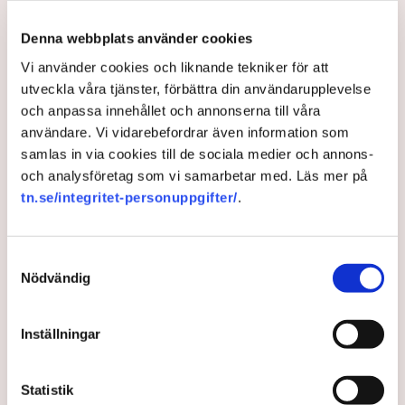
– Det finns i dagsläget ett 40-tal misstänkta personer,
cirka 120 brottsmisstankar och det har gjorts både
Denna webbplats använder cookies
avvisanden, avlägsnanden och gripanden, säger Anna-
Vi använder cookies och liknande tekniker för att
Lena Mann.
utveckla våra tjänster, förbättra din användarupplevelse
Med stöd av polislagen 13 paragraf kan polisen
och anpassa innehållet och annonserna till våra
beordra bort eller fysiskt flytta personer som stör
användare. Vi vidarebefordrar även information som
allmän ordning, och i vissa fall transportera aktivister
samlas in via cookies till de sociala medier och annons-
flera mil bort från platsen.
och analysföretag som vi samarbetar med. Läs mer på
– Bara idag (tisdag, 5 augusti reds. anm.) har det skett
tn.se/integritet-personuppgifter/
.
åtta avlägsnanden, enligt polislagen 13 paragraf. Om
personerna vägrar att följa order och det olaga intrånget
fortsätter, kan de gripas misstänkta för brott, säger hon.
Samtyckesval
Nödvändig
Samtidigt menar Anna-Lena Mann att polisens uppgift
är att vara opartisk, att följa lagstiftningen och att
navigera i den juridiska och moraliska komplexiteten i
Inställningar
frågan.
Rätten har sina gränser
Statistik