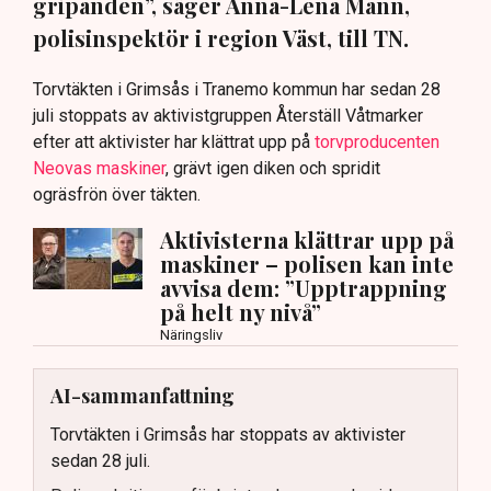
gripanden”, säger Anna-Lena Mann,
polisinspektör i region Väst, till TN.
Torvtäkten i Grimsås i Tranemo kommun har sedan 28
juli stoppats av aktivistgruppen Återställ Våtmarker
efter att aktivister har klättrat upp på
torvproducenten
Neovas maskiner
, grävt igen diken och spridit
ogräsfrön över täkten.
Aktivisterna klättrar upp på
maskiner – polisen kan inte
avvisa dem: ”Upptrappning
på helt ny nivå”
Näringsliv
AI-sammanfattning
Torvtäkten i Grimsås har stoppats av aktivister
sedan 28 juli.