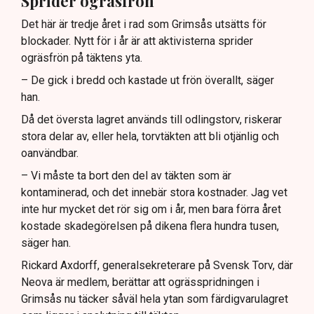
Sprider ogräsfrön
Det här är tredje året i rad som Grimsås utsätts för
blockader. Nytt för i år är att aktivisterna sprider
ogräsfrön på täktens yta.
– De gick i bredd och kastade ut frön överallt, säger
han.
Då det översta lagret används till odlingstorv, riskerar
stora delar av, eller hela, torvtäkten att bli otjänlig och
oanvändbar.
– Vi måste ta bort den del av täkten som är
kontaminerad, och det innebär stora kostnader. Jag vet
inte hur mycket det rör sig om i år, men bara förra året
kostade skadegörelsen på dikena flera hundra tusen,
säger han.
Rickard Axdorff, generalsekreterare på Svensk Torv, där
Neova är medlem, berättar att ogrässpridningen i
Grimsås nu täcker såväl hela ytan som färdigvarulagret