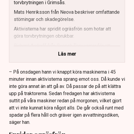
torvbrytningen i Grimsås.
Mats Henriksson från Neova beskriver omfattande
störningar och skadegörelse.
Aktivisterna har spridit ogräsfrön som hotar att
göra torvbrytningen obrukbar.
Rickard Axdorff från Svensk Torv varnar för ett
stort ekonomiskt sabotage.
Läs mer
Dialogpolisen på plats står maktlös inför
aktivisternas handlingar.
– På onsdagen hann vi knappt köra maskinerna i 45
minuter innan aktivisterna sprang emot oss. Då kunde vi
Frågor kvarstår om finansiering av illegal aktivism.
inte göra annat än att gå av. Då passar de på att klättra
upp på traktorerna. Sedan fredagen har aktivisterna
suttit på våra maskiner redan på morgonen, vilket gjort
att vi inte kunnat köra något alls. De går också runt med
spadar på flera håll och gräver igen avvattningsdiken,
säger han.