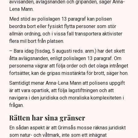
avvisanden, avlägsnanden och gripanden, säger Anna-
Lena Mann.
Med stöd av polislagen 13 paragraf kan polisen
beordra bort eller fysiskt flytta personer som stör
allmän ordning, och i vissa fall transportera aktivister
flera mil bort från platsen.
– Bara idag (tisdag, 5 augusti reds. anm.) har det skett
åtta avlägsnanden, enligt polislagen 13 paragraf. Om
personerna vägrar att följa order och det olaga intrånget
fortsätter, kan de gripas misstänkta för brott, säger hon.
Samtidigt menar Anna-Lena Mann att polisens uppgift
är att vara opartisk, att följa lagstiftningen och att
navigera i den juridiska och moraliska komplexiteten i
frågan.
Rätten har sina gränser
En sådan aspekt är att Grimsås mosse räknas juridiskt
som natur- och våtmark, inte som ett inhägnat