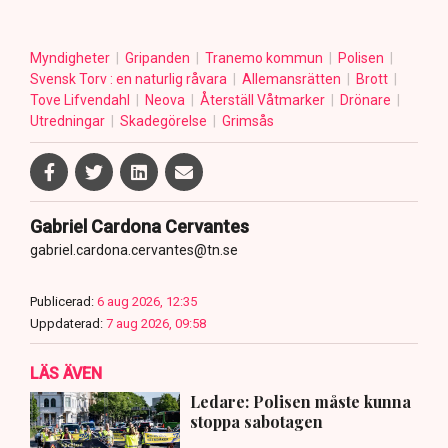
Myndigheter
Gripanden
Tranemo kommun
Polisen
Svensk Torv : en naturlig råvara
Allemansrätten
Brott
Tove Lifvendahl
Neova
Återställ Våtmarker
Drönare
Utredningar
Skadegörelse
Grimsås
Gabriel Cardona Cervantes
gabriel.cardona.cervantes@tn.se
Publicerad:
6 aug 2026, 12:35
Uppdaterad:
7 aug 2026, 09:58
LÄS ÄVEN
Ledare: Polisen måste kunna
stoppa sabotagen