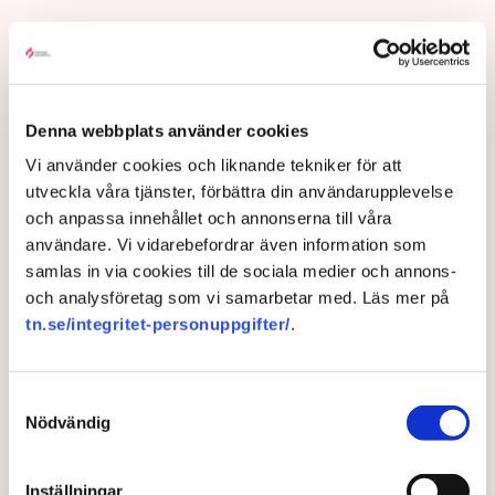
Torvtäkten i Grimsås i Tranemo kommun har sedan 28
juli stoppats av aktivistgruppen Återställ Våtmarker
efter att aktivister har klättrat upp på
torvproducenten
Neovas maskiner
, grävt igen diken och spridit
Denna webbplats använder cookies
ogräsfrön över täkten.
Vi använder cookies och liknande tekniker för att
Aktivisterna klättrar upp på
utveckla våra tjänster, förbättra din användarupplevelse
maskiner – polisen kan inte
och anpassa innehållet och annonserna till våra
avvisa dem: ”Upptrappning
användare. Vi vidarebefordrar även information som
på helt ny nivå”
samlas in via cookies till de sociala medier och annons-
Näringsliv
och analysföretag som vi samarbetar med. Läs mer på
tn.se/integritet-personuppgifter/
.
AI-sammanfattning
Torvtäkten i Grimsås har stoppats av aktivister
Samtyckesval
sedan 28 juli.
Nödvändig
Polisen kritiseras för bristande agerande vid
aktionerna.
Inställningar