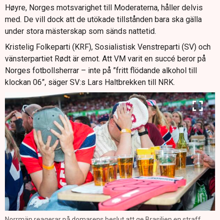
Høyre, Norges motsvarighet till Moderaterna, håller delvis
med. De vill dock att de utökade tillstånden bara ska gälla
under stora mästerskap som sänds nattetid.
Kristelig Folkeparti (KRF), Sosialistisk Venstreparti (SV) och
vänsterpartiet Rødt är emot. Att VM varit en succé beror på
Norges fotbollsherrar – inte på ”fritt flödande alkohol till
klockan 06”, säger SV:s Lars Haltbrekken till NRK.
Norrmän reagerar på domarens beslut att ge Brasilien en straff