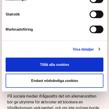
Polisinspektör Anna-Lena Mann förklarar polisens
agerande på plats.
Statistik
40 personer misstänks med cirka 120
brottsmisstankar kopplade.
Läs mer
Marknadsföring
Polisen använder drönare och uniformerad polis
för att dokumentera bevis.
Polisen, som befinner sig på plats, kritiseras för att inte
agera tillräckligt då aktionerna kan fortgå för öppen ridå.
Samtidigt är polisarbetet komplext när det gäller
Visa detaljer
att navigera juridiska rättigheter och gränser.
Rickard Axdorff på Svensk Torv, anser att polisens
resurser
inte är tillräckliga
för att skydda verksamheten
och personalen.
Tillåt alla cookies
I en
ledare i Svenska Dagbladet
skrev Tove Lifvendahl
att polisen ”behöver utveckla sina metoder för att
Endast nödvändiga cookies
skydda tillståndsgivna verksamheter” mot sabotage,
och varnade för att det annars råder ”djungelns lag”.
På sociala medier ifrågasätts det om allemansrätten
bör ge utrymme för aktivister att blockera en
tillståndsgiven verksamhet, och om inte polisen borde