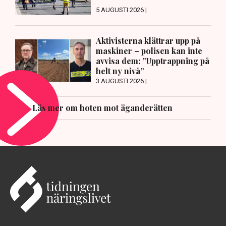
5 AUGUSTI 2026 |
Aktivisterna klättrar upp på
maskiner – polisen kan inte
avvisa dem: ”Upptrappning på
helt ny nivå”
3 AUGUSTI 2026 |
Läs mer om hoten mot äganderätten