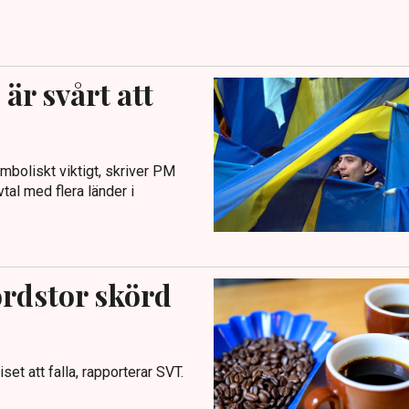
är svårt att
ymboliskt viktigt, skriver PM
tal med flera länder i
kordstor skörd
set att falla, rapporterar SVT.