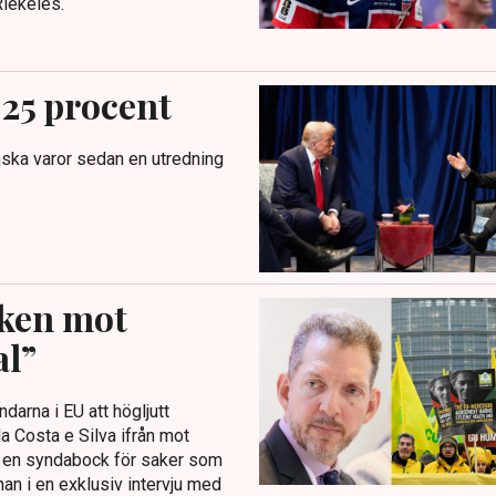
Riekeles.
 25 procent
nska varor sedan en utredning
iken mot
al”
ndarna i EU att högljutt
 Costa e Silva ifrån mot
it en syndabock för saker som
han i en exklusiv intervju med