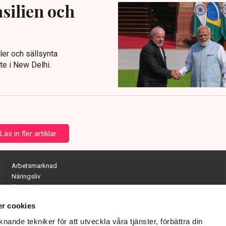
silien och
aler och sällsynta
te i New Delhi.
Läs in fler artiklar
Arbetsmarknad
Näringsliv
Ekonomi
Entreprenörskap
r cookies
Opinion
Hållbarhet
nande tekniker för att utveckla våra tjänster, förbättra din