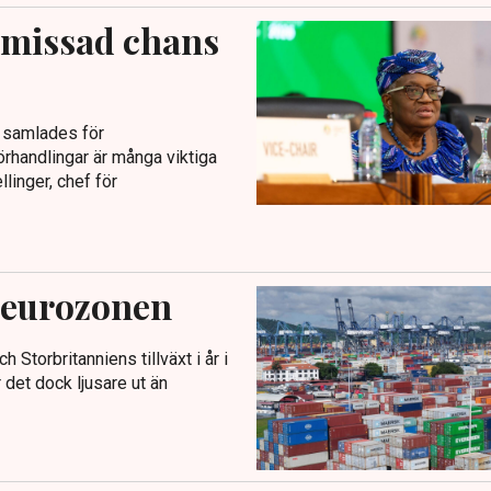
n missad chans
 samlades för
rhandlingar är många viktiga
linger, chef för
 eurozonen
torbritanniens tillväxt i år i
det dock ljusare ut än