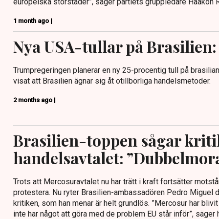
europeiska storstäder”, säger partiets gruppledare Haakon 
1 month ago |
Nya USA-tullar på Brasilien:
Trumpregeringen planerar en ny 25-procentig tull på brasilia
visat att Brasilien ägnar sig åt otillbörliga handelsmetoder.
2 months ago |
Brasilien-toppen sågar krit
handelsavtalet: ”Dubbelmor
Trots att Mercosuravtalet nu har trätt i kraft fortsätter motstå
protestera. Nu ryter Brasilien-ambassadören Pedro Miguel da
kritiken, som han menar är helt grundlös. ”Mercosur har bliv
inte har något att göra med de problem EU står inför”, säger 