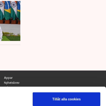
Appar
Nyhetsbrev
Arkiv
Kontakta redaktionen
Personuppgifts- och cookiepolicy
Tillåt alla cookies
Om Tidningen Näringslivet