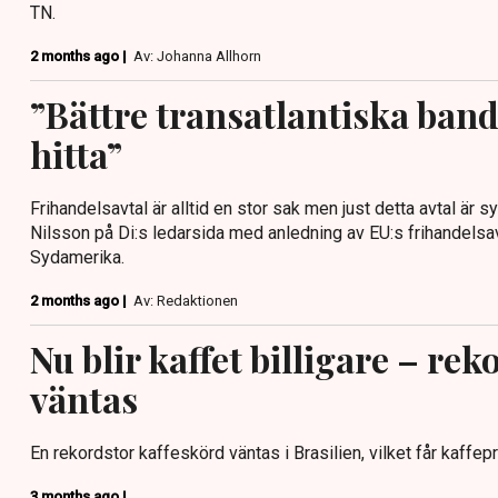
TN.
2 months ago |
Av: Johanna Allhorn
”Bättre transatlantiska band 
hitta”
Frihandelsavtal är alltid en stor sak men just detta avtal är s
Nilsson på Di:s ledarsida med anledning av EU:s frihandelsav
Sydamerika.
2 months ago |
Av: Redaktionen
Nu blir kaffet billigare – re
väntas
En rekordstor kaffeskörd väntas i Brasilien, vilket får kaffepri
3 months ago |