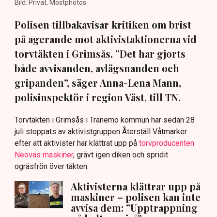
Bild: Privat, Mostphotos
Polisen tillbakavisar kritiken om brist
på agerande mot aktivistaktionerna vid
torvtäkten i Grimsås. ”Det har gjorts
både avvisanden, avlägsnanden och
gripanden”, säger Anna-Lena Mann,
polisinspektör i region Väst, till TN.
Torvtäkten i Grimsås i Tranemo kommun har sedan 28
juli stoppats av aktivistgruppen Återställ Våtmarker
efter att aktivister har klättrat upp på
torvproducenten
Neovas maskiner
, grävt igen diken och spridit
ogräsfrön över täkten.
Aktivisterna klättrar upp på
maskiner – polisen kan inte
avvisa dem: ”Upptrappning