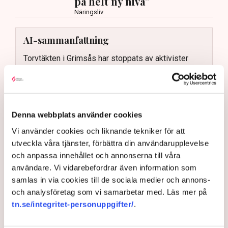
på helt ny nivå”
Näringsliv
AI-sammanfattning
Torvtäkten i Grimsås har stoppats av aktivister
sedan 28 juli.
Polisen kritiseras för bristande agerande vid
aktionerna.
Denna webbplats använder cookies
Polisinspektör Anna-Lena Mann förklarar polisens
agerande på plats.
Vi använder cookies och liknande tekniker för att
utveckla våra tjänster, förbättra din användarupplevelse
40 personer misstänks med cirka 120
och anpassa innehållet och annonserna till våra
brottsmisstankar kopplade.
Läs mer
användare. Vi vidarebefordrar även information som
Polisen använder drönare och uniformerad polis
samlas in via cookies till de sociala medier och annons-
för att dokumentera bevis.
Polisen, som befinner sig på plats, kritiseras för att inte
och analysföretag som vi samarbetar med. Läs mer på
agera tillräckligt då aktionerna kan fortgå för öppen ridå.
Samtidigt är polisarbetet komplext när det gäller
tn.se/integritet-personuppgifter/
.
att navigera juridiska rättigheter och gränser.
Rickard Axdorff på Svensk Torv, anser att polisens