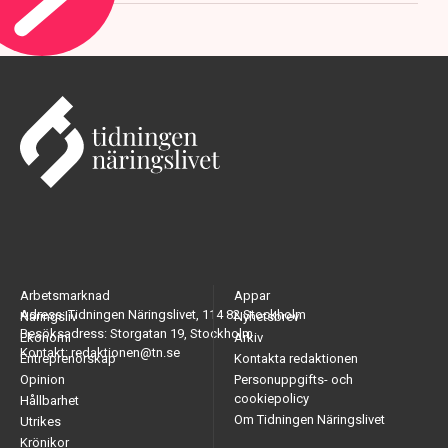
Arbetsmarknad
Appar
Adress: Tidningen Näringslivet, 114 82 Stockholm
Näringsliv
Nyhetsbrev
Besöksadress: Storgatan 19, Stockholm
Ekonomi
Arkiv
Kontakt: redaktionen@tn.se
Entreprenörskap
Kontakta redaktionen
Opinion
Personuppgifts- och
cookiepolicy
Hållbarhet
Om Tidningen Näringslivet
Utrikes
Krönikor