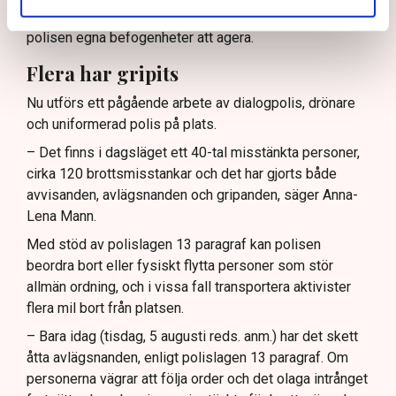
ingripande
mot aktivister på plats). Utöver det har
polisen egna befogenheter att agera.
Flera har gripits
Nu utförs ett pågående arbete av dialogpolis, drönare
och uniformerad polis på plats.
– Det finns i dagsläget ett 40-tal misstänkta personer,
cirka 120 brottsmisstankar och det har gjorts både
avvisanden, avlägsnanden och gripanden, säger Anna-
Lena Mann.
Med stöd av polislagen 13 paragraf kan polisen
beordra bort eller fysiskt flytta personer som stör
allmän ordning, och i vissa fall transportera aktivister
flera mil bort från platsen.
– Bara idag (tisdag, 5 augusti reds. anm.) har det skett
åtta avlägsnanden, enligt polislagen 13 paragraf. Om
personerna vägrar att följa order och det olaga intrånget