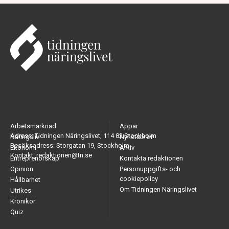
Arbetsmarknad
Appar
Adress: Tidningen Näringslivet, 114 82 Stockholm
Näringsliv
Nyhetsbrev
Besöksadress: Storgatan 19, Stockholm
Ekonomi
Arkiv
Kontakt: redaktionen@tn.se
Entreprenörskap
Kontakta redaktionen
Opinion
Personuppgifts- och
cookiepolicy
Hållbarhet
Om Tidningen Näringslivet
Utrikes
Krönikor
Quiz