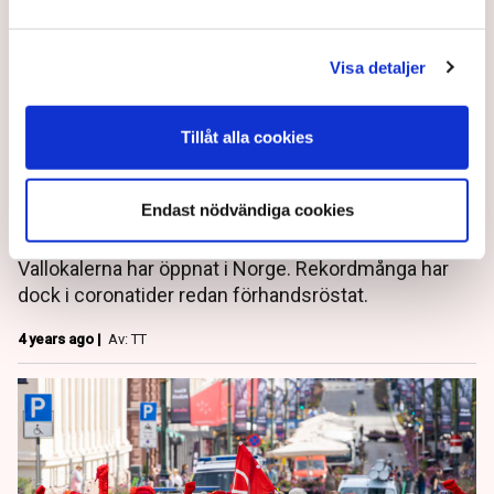
Visa detaljer
Tillåt alla cookies
Norska vallokaler öppna – i
skuggan av corona
Endast nödvändiga cookies
Vallokalerna har öppnat i Norge. Rekordmånga har
dock i coronatider redan förhandsröstat.
4 years ago |
Av: TT