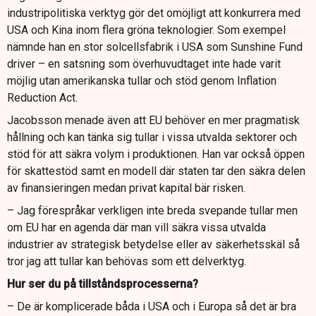
industripolitiska verktyg gör det omöjligt att konkurrera med
USA och Kina inom flera gröna teknologier. Som exempel
nämnde han en stor solcellsfabrik i USA som Sunshine Fund
driver – en satsning som överhuvudtaget inte hade varit
möjlig utan amerikanska tullar och stöd genom Inflation
Reduction Act.
Jacobsson menade även att EU behöver en mer pragmatisk
hållning och kan tänka sig tullar i vissa utvalda sektorer och
stöd för att säkra volym i produktionen. Han var också öppen
för skattestöd samt en modell där staten tar den säkra delen
av finansieringen medan privat kapital bär risken.
– Jag förespråkar verkligen inte breda svepande tullar men
om EU har en agenda där man vill säkra vissa utvalda
industrier av strategisk betydelse eller av säkerhetsskäl så
tror jag att tullar kan behövas som ett delverktyg.
Hur ser du på tillståndsprocesserna?
– De är komplicerade båda i USA och i Europa så det är bra