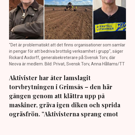
"Det är problematiskt att det finns organisationer som samlar
in pengar för att bedriva brottslig verksamhet i grupp", säger
Rickard Axdorff, generalsekreterare på Svensk Torv, där
Neova är medlem. Bild: Privat, Svensk Torv, Anna Hållams/TT
Aktivister har åter lamslagit
torvbrytningen i Grimsås – den här
gången genom att klättra upp på
maskiner, gräva igen diken och sprida
ogräsfrön. ”Aktivisterna sprang emot
oss”, säger Mats Henriksson,
tillståndsansvarig på Neova, till TN. Nu