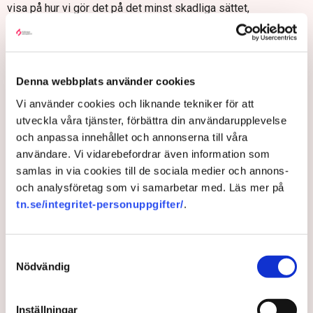
visa på hur vi gör det på det minst skadliga sättet,
konstaterar Stefan Sagebro, expert industripolitik, konkurrens
och statsstöd.
Rapporten skiljer här mellan att bygga ”minimum viable
products” – det minimum som krävs för att hantera ett
Denna webbplats använder cookies
skadligt beroende – och att kratta manegen för ”European
Vi använder cookies och liknande tekniker för att
champions”, vilket endast bör ske där EU har förutsättningar
utveckla våra tjänster, förbättra din användarupplevelse
att nå global konkurrenskraft.
och anpassa innehållet och annonserna till våra
användare. Vi vidarebefordrar även information som
samlas in via cookies till de sociala medier och annons-
och analysföretag som vi samarbetar med. Läs mer på
tn.se/integritet-personuppgifter/
.
Samtyckesval
Nödvändig
Inställningar