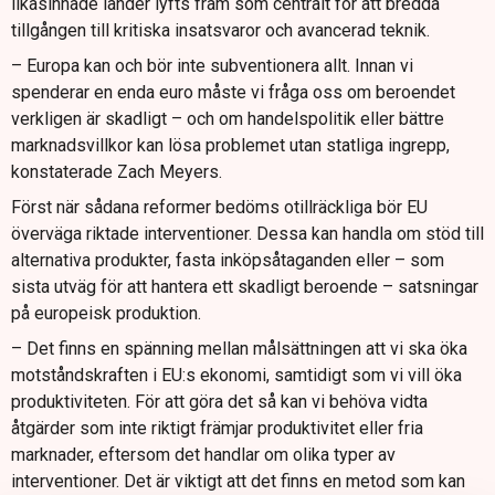
likasinnade länder lyfts fram som centralt för att bredda
tillgången till kritiska insatsvaror och avancerad teknik.
– Europa kan och bör inte subventionera allt. Innan vi
spenderar en enda euro måste vi fråga oss om beroendet
verkligen är skadligt – och om handelspolitik eller bättre
marknadsvillkor kan lösa problemet utan statliga ingrepp,
konstaterade Zach Meyers.
Först när sådana reformer bedöms otillräckliga bör EU
överväga riktade interventioner. Dessa kan handla om stöd till
alternativa produkter, fasta inköpsåtaganden eller – som
sista utväg för att hantera ett skadligt beroende – satsningar
på europeisk produktion.
– Det finns en spänning mellan målsättningen att vi ska öka
motståndskraften i EU:s ekonomi, samtidigt som vi vill öka
produktiviteten. För att göra det så kan vi behöva vidta
åtgärder som inte riktigt främjar produktivitet eller fria
marknader, eftersom det handlar om olika typer av
interventioner. Det är viktigt att det finns en metod som kan