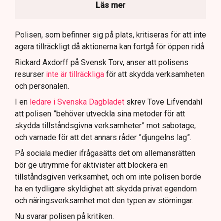
brottsmisstankar kopplade.
Läs mer
Polisen använder drönare och uniformerad polis
för att dokumentera bevis.
Polisen, som befinner sig på plats, kritiseras för att inte
agera tillräckligt då aktionerna kan fortgå för öppen ridå.
Samtidigt är polisarbetet komplext när det gäller
att navigera juridiska rättigheter och gränser.
Rickard Axdorff på Svensk Torv, anser att polisens
resurser
inte är tillräckliga
för att skydda verksamheten
och personalen.
I en
ledare i Svenska Dagbladet
skrev Tove Lifvendahl
att polisen ”behöver utveckla sina metoder för att
skydda tillståndsgivna verksamheter” mot sabotage,
och varnade för att det annars råder ”djungelns lag”.
På sociala medier ifrågasätts det om allemansrätten
bör ge utrymme för aktivister att blockera en
tillståndsgiven verksamhet, och om inte polisen borde
ha en tydligare skyldighet att skydda privat egendom
och näringsverksamhet mot den typen av störningar.
Nu svarar polisen på kritiken.