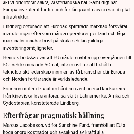
aktivt prioriterar säkra, västerländska nät. Samtidigt har
Europa investerat för lite och för långsamt i avancerad digital
infrastruktur.
Lindberg betonade att Europas splittrade marknad försvårar
investeringar eftersom många operatörer per land och låga
marginaler innebär brist på skala och långsiktiga
investeringsmöjligheter.
Hennes budskap var att EU måste snabba upp övergången till
5G- och kommande 6G-nät, inte minst för att behålla
teknologiskt ledarskap inom en av få branscher där Europa
och Norden fortfarande är världsledande.
Ericsson möter dessutom hård subventionerad konkurrens
från kinesiska leverantörer, särskilt i Latinamerika, Afrika och
Sydostasien, konstaterade Lindberg.
Efterfrågar pragmatisk hållning
Marcus Jacobsson, vd för Sunshine Fund, framhöll att EU:s
höga energikostnader och avsaknad av kraftfulla