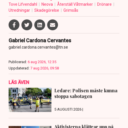
Tove Lifvendahl
Neova
Återställ Våtmarker
Drönare
Utredningar
Skadegörelse
Grimsås
Gabriel Cardona Cervantes
gabriel.cardona.cervantes@tn.se
Publicerad:
6 aug 2026, 12:35
Uppdaterad:
7 aug 2026, 09:58
LÄS ÄVEN
Ledare: Polisen måste kunna
stoppa sabotagen
5 AUGUSTI 2026 |
Aktivisterna klättrar upp på