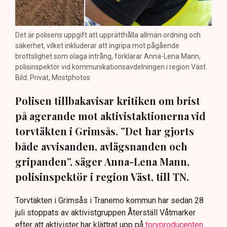
Det är polisens uppgift att upprätthålla allmän ordning och
säkerhet, vilket inkluderar att ingripa mot pågående
brottslighet som olaga intrång, förklarar Anna-Lena Mann,
polisinspektör vid kommunikationsavdelningen i region Väst.
Bild: Privat, Mostphotos
Polisen tillbakavisar kritiken om brist
på agerande mot aktivistaktionerna vid
torvtäkten i Grimsås. ”Det har gjorts
både avvisanden, avlägsnanden och
gripanden”, säger Anna-Lena Mann,
polisinspektör i region Väst, till TN.
Torvtäkten i Grimsås i Tranemo kommun har sedan 28
juli stoppats av aktivistgruppen Återställ Våtmarker
efter att aktivister har klättrat upp på
torvproducenten