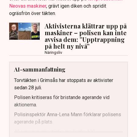
Neovas maskiner
, grävt igen diken och spridit
ogräsfrön över täkten.
Aktivisterna klättrar upp på
maskiner – polisen kan inte
avvisa dem: ”Upptrappning
på helt ny nivå”
Näringsliv
AI-sammanfattning
Torvtäkten i Grimsås har stoppats av aktivister
sedan 28 juli.
Polisen kritiseras för bristande agerande vid
aktionerna.
Polisinspektör Anna-Lena Mann förklarar polisens
agerande på plats.
40 personer misstänks med cirka 120