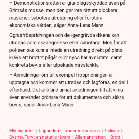
– Demonstrationsrätten är grundlagsskyddad även på
Grimsås mosse, men den ger inte rätt att blockera
maskiner, sabotera utrustning eller förstöra
ekonomiska värden, säger Anna-Lena Mann.
Ogräsfröspridningen och de igengrävda dikena kan
utredas som skadegörelse eller sabotage. Men för att
polisen ska kunna inleda en utredning direkt på plats
krävs att brottet pågår eller nyss har avslutats, samt
konkreta bevis eller utpekade misstänkta.
– Anmälningar om till exempel fröspridningen är
upptagna och kommer att utredas och lagföras, en del i
efterhand. Det är bland annat anledningen till att vi nu
även använder drönare för att dokumentera och säkra
bevis, säger Anna-Lena Mann.
Myndigheter
Gripanden
Tranemo kommun
Polisen
Svensk Torv : en naturlig råvara
Allemansrätten
Brott