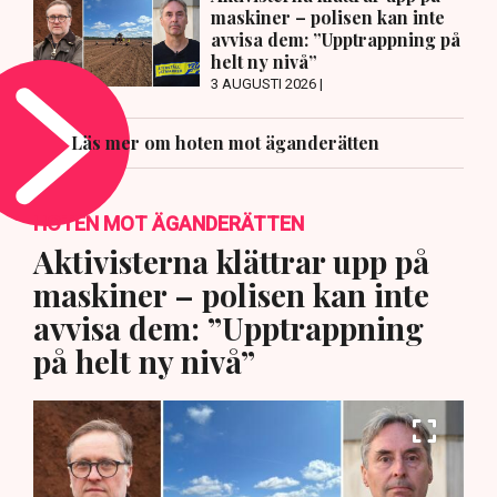
maskiner – polisen kan inte
avvisa dem: ”Upptrappning på
helt ny nivå”
3 AUGUSTI 2026 |
Läs mer om hoten mot äganderätten
HOTEN MOT ÄGANDERÄTTEN
Aktivisterna klättrar upp på
maskiner – polisen kan inte
avvisa dem: ”Upptrappning
på helt ny nivå”