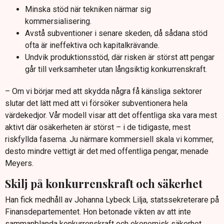
Minska stöd när tekniken närmar sig
kommersialisering.
Avstå subventioner i senare skeden, då sådana stöd
ofta är ineffektiva och kapitalkrävande.
Undvik produktionsstöd, där risken är störst att pengar
går till verksamheter utan långsiktig konkurrenskraft.
– Om vi börjar med att skydda några få känsliga sektorer
slutar det lätt med att vi försöker subventionera hela
värdekedjor. Vår modell visar att det offentliga ska vara mest
aktivt där osäkerheten är störst – i de tidigaste, mest
riskfyllda faserna. Ju närmare kommersiell skala vi kommer,
desto mindre vettigt är det med offentliga pengar, menade
Meyers.
Skilj på konkurrenskraft och säkerhet
Han fick medhåll av Johanna Lybeck Lilja, statssekreterare på
Finansdepartementet. Hon betonade vikten av att inte
sammanblanda konkurrenskraft och ekonomisk säkerhet.