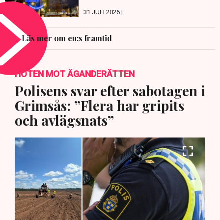
31 JULI 2026 |
Läs mer om eu:s framtid
HOTEN MOT ÄGANDERÄTTEN
Polisens svar efter sabotagen i
Grimsås: ”Flera har gripits
och avlägsnats”