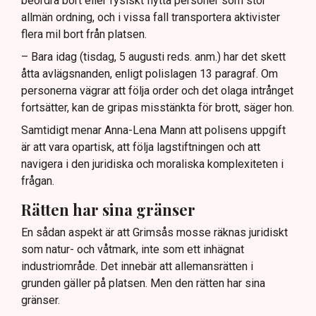
beordra bort eller fysiskt flytta personer som stör
allmän ordning, och i vissa fall transportera aktivister
flera mil bort från platsen.
– Bara idag (tisdag, 5 augusti reds. anm.) har det skett
åtta avlägsnanden, enligt polislagen 13 paragraf. Om
personerna vägrar att följa order och det olaga intrånget
fortsätter, kan de gripas misstänkta för brott, säger hon.
Samtidigt menar Anna-Lena Mann att polisens uppgift
är att vara opartisk, att följa lagstiftningen och att
navigera i den juridiska och moraliska komplexiteten i
frågan.
Rätten har sina gränser
En sådan aspekt är att Grimsås mosse räknas juridiskt
som natur- och våtmark, inte som ett inhägnat
industriområde. Det innebär att allemansrätten i
grunden gäller på platsen. Men den rätten har sina
gränser.