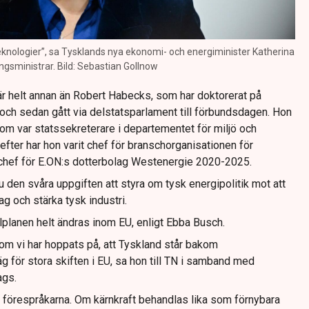
teknologier”, sa Tysklands nya ekonomi- och energiminister Katherina
ingsministrar. Bild: Sebastian Gollnow
r helt annan än Robert Habecks, som har doktorerat på
ur och sedan gått via delstatsparlament till förbundsdagen. Hon
som var statssekreterare i departementet för miljö och
fter har hon varit chef för branschorganisationen för
hef för E.ON:s dotterbolag Westenergie 2020-2025.
 den svåra uppgiften att styra om tysk energipolitik mot att
ag och stärka tysk industri.
lplanen helt ändras inom EU, enligt Ebba Busch.
m vi har hoppats på, att Tyskland står bakom
äg för stora skiften i EU, sa hon till TN i samband med
ags.
för förespråkarna. Om kärnkraft behandlas lika som förnybara