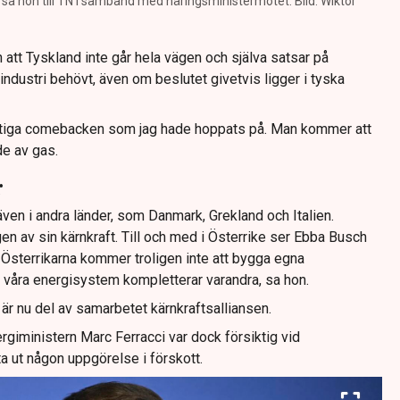
, sa hon till TN i samband med näringsministermötet. Bild: Wiktor
att Tyskland inte går hela vägen och själva satsar på
industri behövt, även om beslutet givetvis ligger i tyska
ntiga comebacken som jag hade hoppats på. Man kommer att
de av gas.
r
ven i andra länder, som Danmark, Grekland och Italien.
en av sin kärnkraft. Till och med i Österrike ser Ebba Busch
. Österrikarna kommer troligen inte att bygga egna
r våra energisystem kompletterar varandra, sa hon.
är nu del av samarbetet kärnkraftsalliansen.
rgiministern Marc Ferracci var dock försiktig vid
ta ut någon uppgörelse i förskott.