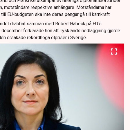
land och Frankrike utkämpat evinnerliga diplomatiska strider
n, motståndare respektive anhängare. Motståndarna har
till EU-budgeten ska inte deras pengar gå till kärnkraft.
undet drabbat samman med Robert Habeck på EU:s
I december förklarade hon att Tysklands nedläggning gjorde
en orsakade rekordhöga elpriser i Sverige.