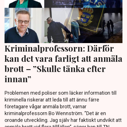
Kriminalprofessorn: Därför
kan det vara farligt att anmäla
brott – ”Skulle tänka efter
innan”
Problemen med poliser som läcker information till
kriminella riskerar att leda till att ännu färre
företagare vågar anmäla brott, varnar
kriminalprofessorn Bo Wennström. ”Det är en
oroande utveckling. Jag själv har faktiskt undvikit att
anmäla brott vid flera tillfällen”, säger han till TN.