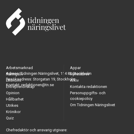
Arbetsmarknad
Appar
Adress: Tidningen Näringslivet, 114 82 Stockholm
Näringsliv
Nyhetsbrev
Besöksadress: Storgatan 19, Stockholm
Ekonomi
Arkiv
Kontakt: redaktionen@tn.se
Entreprenörskap
Kontakta redaktionen
Opinion
Personuppgifts- och
cookiepolicy
Hållbarhet
Om Tidningen Näringslivet
Utrikes
Krönikor
Quiz
Chefredaktör och ansvarig utgivare: