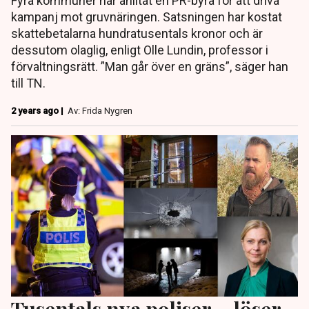
Fyra kommuner har anlitat en PR-byrå för att driva
kampanj mot gruvnäringen. Satsningen har kostat
skattebetalarna hundratusentals kronor och är
dessutom olaglig, enligt Olle Lundin, professor i
förvaltningsrätt. ”Man går över en gräns”, säger han
till TN.
2 years ago |
Av: Frida Nygren
Tusentals nya poliser – löser