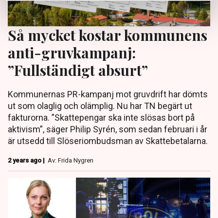
Så mycket kostar kommunens
anti-gruvkampanj:
”Fullständigt absurt”
Kommunernas PR-kampanj mot gruvdrift har dömts
ut som olaglig och olämplig. Nu har TN begärt ut
fakturorna. ”Skattepengar ska inte slösas bort på
aktivism”, säger Philip Syrén, som sedan februari i år
är utsedd till Slöseriombudsman av Skattebetalarna.
2 years ago |
Av: Frida Nygren