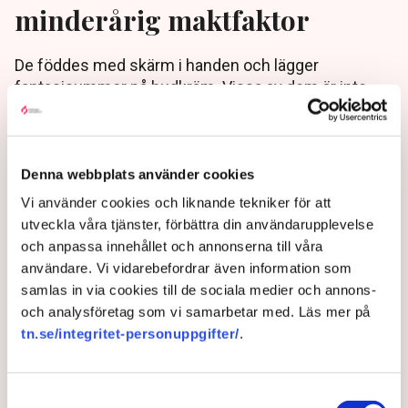
minderårig maktfaktor
De föddes med skärm i handen och lägger
fantasisummor på hudkräm. Vissa av dem är inte
ens födda än, men de ses redan som en viktig
konsumentgrupp. Och maktfaktor.
2 years ago |
Av: TT
Denna webbplats använder cookies
Vi använder cookies och liknande tekniker för att
utveckla våra tjänster, förbättra din användarupplevelse
och anpassa innehållet och annonserna till våra
användare. Vi vidarebefordrar även information som
samlas in via cookies till de sociala medier och annons-
och analysföretag som vi samarbetar med. Läs mer på
tn.se/integritet-personuppgifter/
.
Samtyckesval