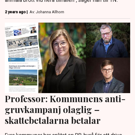
2 years ago |
Av: Johanna Allhorn
Professor: Kommunens anti-
gruvkampanj olaglig –
skattebetalarna betalar