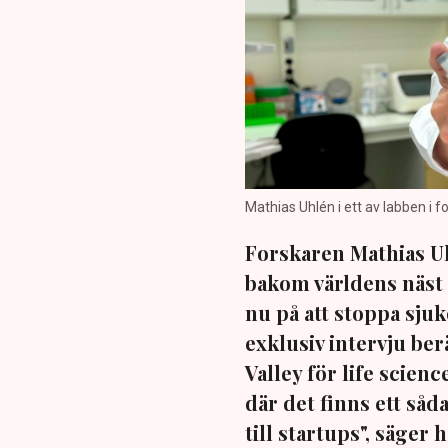
Mathias Uhlén i ett av labben i f
Forskaren Mathias Uh
bakom världens näst s
nu på att stoppa sju
exklusiv intervju ber
Valley för life scien
där det finns ett såd
till startups", säger 