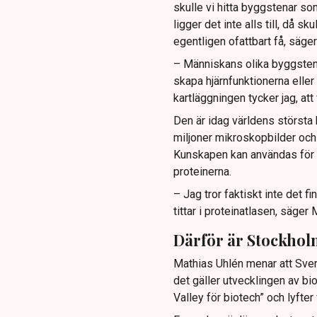
skulle vi hitta byggstenar so
ligger det inte alls till, då s
egentligen ofattbart få, säge
– Människans olika byggstenar
skapa hjärnfunktionerna eller
kartläggningen tycker jag, att 
Den är idag världens störst
miljoner mikroskopbilder och
Kunskapen kan användas för a
proteinerna.
– Jag tror faktiskt inte det 
tittar i proteinatlasen, säger
Därför är Stockholm
Mathias Uhlén menar att Sveri
det gäller utvecklingen av bio
Valley för biotech” och lyfter f