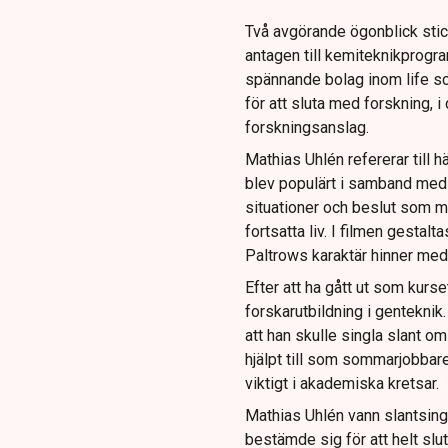
Två avgörande ögonblick stic
antagen till kemiteknikprogra
spännande bolag inom life sc
för att sluta med forskning, i 
forskningsanslag.
Mathias Uhlén refererar till
blev populärt i samband med
situationer och beslut som me
fortsatta liv. I filmen gesta
Paltrows karaktär hinner med s
Efter att ha gått ut som kurs
forskarutbildning i gentekni
att han skulle singla slant 
hjälpt till som sommarjobbare
viktigt i akademiska kretsar.
Mathias Uhlén vann slantsing
bestämde sig för att helt slu