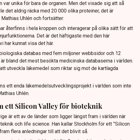
m var unika för bara de organen. Men det visade sig att så
kulle det aldrig räcka med 20 000 olika proteiner, det är
r Mathias Uhlén och fortsätter:
 återfinns i hela kroppen och interagerar på olika sätt för att
 njurfunktionerna. Det är det häftigaste med den här
vi har kunnat visa det här.
a biologiska databas med fem miljoner webbsidor och 12
 är bland det mest besökta medicinska databaserna i världen.
tt utveckla läkemedel som riktar sig mot de kartlagda
finns ett enda läkemedelsutvecklingsprojekt i världen som inte
 Mathias Uhlén.
 ett Silicon Valley för bioteknik
ge är ett av de länder som ligger längst fram i världen när
teknik och life science. Han kallar Stockholm för ett ”Silicon
ram flera anledningar till att det blivit så.