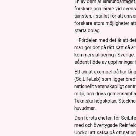
En av dem är lärarundantaget 
forskare och lärare vid svensk
tjänsten, i stället för att un
forskare stora möjligheter att
starta bolag.
– Fördelen med det är att de
man gör det på rätt sätt så är 
kommersialisering i Sverige. 
sådant flöde av uppfinningar f
Ett annat exempel på hur lång
(SciLifeLab) som ligger bredv
nationellt vetenskapligt cen
miljö, och drivs gemensamt av
Tekniska högskolan, Stockho
huvudman.
Den första chefen för SciLif
med och övertygade Reinfeld
Unckel att satsa på ett natio