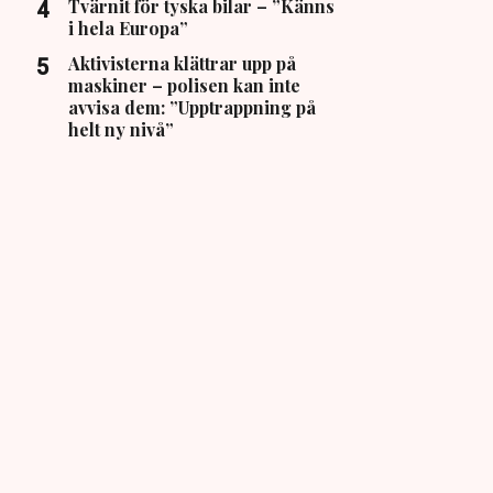
Tvärnit för tyska bilar – ”Känns
i hela Europa”
Aktivisterna klättrar upp på
maskiner – polisen kan inte
avvisa dem: ”Upptrappning på
helt ny nivå”