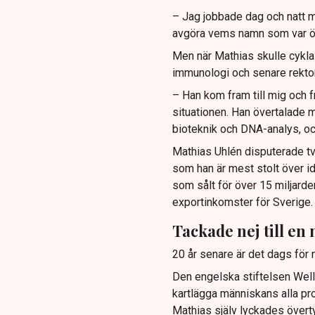
– Jag jobbade dag och natt me
avgöra vems namn som var över
Men när Mathias skulle cykla
immunologi och senare rektor 
– Han kom fram till mig och f
situationen. Han övertalade m
bioteknik och DNA-analys, och
Mathias Uhlén disputerade två
som han är mest stolt över id
som sålt för över 15 miljarde
exportinkomster för Sverige.
Tackade nej till en 
20 år senare är det dags för
Den engelska stiftelsen Well
kartlägga människans alla p
Mathias själv lyckades övert