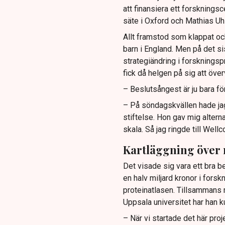
att finansiera ett forsknings
säte i Oxford och Mathias Uh
Allt framstod som klappat och
barn i England. Men på det s
strategiändring i forskningsp
fick då helgen på sig att överv
– Beslutsångest är ju bara fö
– På söndagskvällen hade jag
stiftelse. Hon gav mig alterna
skala. Så jag ringde till Wel
Kartläggning över
Det visade sig vara ett bra b
en halv miljard kronor i forsk
proteinatlasen. Tillsammans 
Uppsala universitet har han 
– När vi startade det här proje