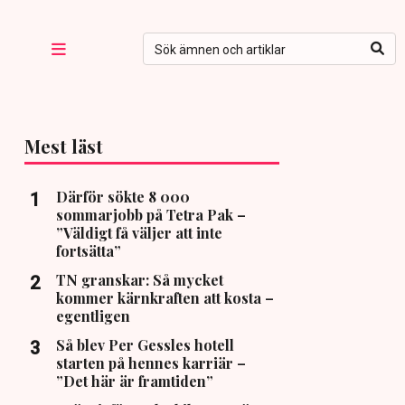
Mest läst
Därför sökte 8 000
sommarjobb på Tetra Pak –
”Väldigt få väljer att inte
fortsätta”
TN granskar: Så mycket
kommer kärnkraften att kosta –
egentligen
Så blev Per Gessles hotell
starten på hennes karriär –
”Det här är framtiden”