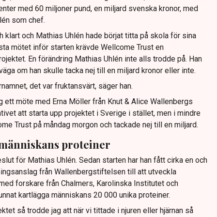
center med 60 miljoner pund, en miljard svenska kronor, med
lén som chef.
 klart och Mathias Uhlén hade börjat titta på skola för sina
ista mötet inför starten krävde Wellcome Trust en
rojektet. En förändring Mathias Uhlén inte alls trodde på. Han
äga om han skulle tacka nej till en miljard kronor eller inte.
rnamnet, det var fruktansvärt, säger han.
 ett möte med Erna Möller från Knut & Alice Wallenbergs
tivet att starta upp projektet i Sverige i stället, men i mindre
lcome Trust på måndag morgon och tackade nej till en miljard.
 människans proteiner
eslut för Mathias Uhlén. Sedan starten har han fått cirka en och
ningsanslag från Wallenbergstiftelsen till att utveckla
med forskare från Chalmers, Karolinska Institutet och
kunnat kartlägga människans 20 000 unika proteiner.
ktet så trodde jag att när vi tittade i njuren eller hjärnan så