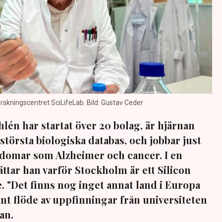
orskningscentret SciLifeLab. Bild: Gustav Ceder
lén har startat över 20 bolag, är hjärnan
törsta biologiska databas, och jobbar just
kdomar som Alzheimer och cancer. I en
ättar han varför Stockholm är ett Silicon
ce. "Det finns nog inget annat land i Europa
ant flöde av uppfinningar från universiteten
han.