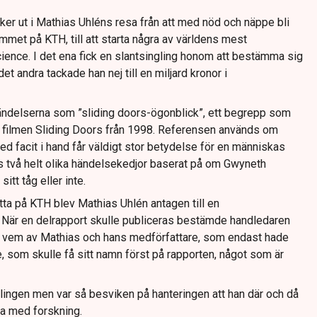
ker ut i Mathias Uhléns resa från att med nöd och näppe bli
mmet på KTH, till att starta några av världens mest
ience. I det ena fick en slantsingling honom att bestämma sig
det andra tackade han nej till en miljard kronor i
 händelserna som ”sliding doors-ögonblick”, ett begrepp som
 filmen Sliding Doors från 1998. Referensen används om
d facit i hand får väldigt stor betydelse för en människas
ltas två helt olika händelsekedjor baserat på om Gwyneth
itt tåg eller inte.
etta på KTH blev Mathias Uhlén antagen till en
k. När en delrapport skulle publiceras bestämde handledaren
om vem av Mathias och hans medförfattare, som endast hade
, som skulle få sitt namn först på rapporten, något som är
lingen men var så besviken på hanteringen att han där och då
ta med forskning.