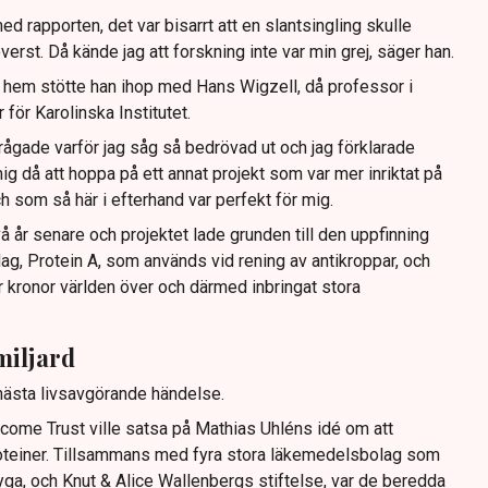
d rapporten, det var bisarrt att en slantsingling skulle
st. Då kände jag att forskning inte var min grej, säger han.
 hem stötte han ihop med Hans Wigzell, då professor i
för Karolinska Institutet.
rågade varför jag såg så bedrövad ut och jag förklarade
ig då att hoppa på ett annat projekt som var mer inriktat på
 som så här i efterhand var perfekt för mig.
 år senare och projektet lade grunden till den uppfinning
ag, Protein A, som används vid rening av antikroppar, och
r kronor världen över och därmed inbringat stora
miljard
 nästa livsavgörande händelse.
come Trust ville satsa på Mathias Uhléns idé om att
roteiner. Tillsammans med fyra stora läkemedelsbolag som
yga, och Knut & Alice Wallenbergs stiftelse, var de beredda