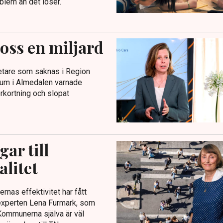
oblem än det löser.
 oss en miljard
betare som saknas i Region
rium i Almedalen varnade
rkortning och slopat
ar till
litet
nas effektivitet har fått
dsexperten Lena Furmark, som
”Kommunerna själva är väl