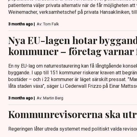
patienterna väljer privata alternativ när de får möjligheten att 
Weinemacher, verksamhetschef på privata Hansakliniken, till
3 months ago |
Av: Tom Falk
Nya EU-lagen hotar byggande
kommuner – företag varnar 
En ny EU-lag om naturrestaurering kan få långtgående konse
byggande. I upp till 151 kommuner riskerar kraven att begrä
bostäder – och i 22 kommuner är läget särskilt pressat. ”Man 
låta staden växa”, säger Li Cederwall Frizzo på Einar Mattsso
3 months ago |
Av: Martin Berg
Kommunrevisorerna ska utr
Regeringen låter utreda systemet med politiskt valda reviso