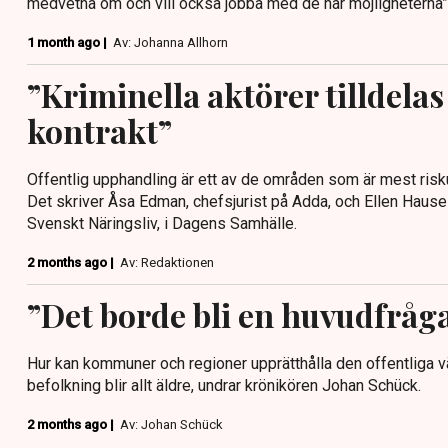
medvetna om och vill också jobba med de här möjligheterna” 
1 month ago |
Av: Johanna Allhorn
”Kriminella aktörer tilldelas
kontrakt”
Offentlig upphandling är ett av de områden som är mest risku
Det skriver Åsa Edman, chefsjurist på Adda, och Ellen Hausel
Svenskt Näringsliv, i Dagens Samhälle.
2 months ago |
Av: Redaktionen
”Det borde bli en huvudfråga
Hur kan kommuner och regioner upprätthålla den offentliga v
befolkning blir allt äldre, undrar krönikören Johan Schück.
2 months ago |
Av: Johan Schück