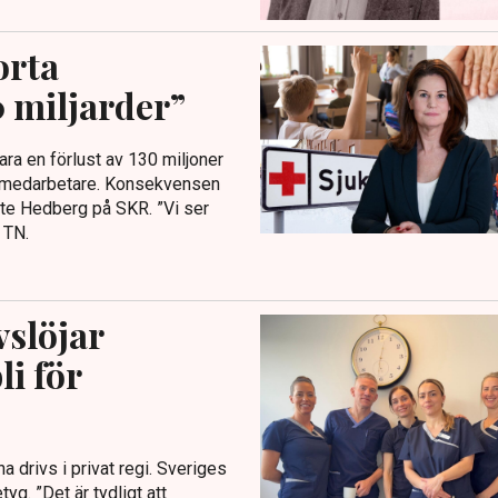
orta
0 miljarder”
ara en förlust av 130 miljoner
ya medarbetare. Konsekvensen
ette Hedberg på SKR. ”Vi ser
 TN.
vslöjar
li för
a drivs i privat regi. Sveriges
yg. ”Det är tydligt att