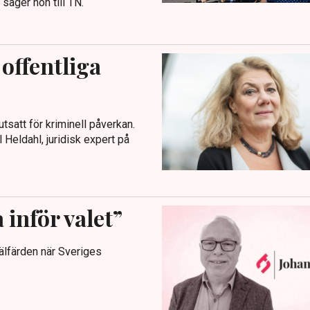
säger hon till TN.
 offentliga
tsatt för kriminell påverkan.
 Heldahl, juridisk expert på
 inför valet”
älfärden när Sveriges