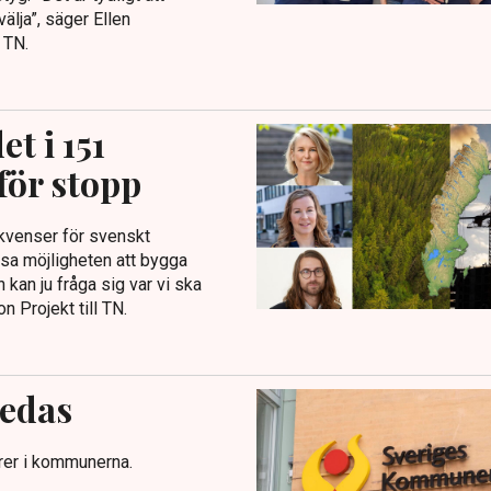
välja”, säger Ellen
 TN.
t i 151
för stopp
kvenser för svenskt
nsa möjligheten att bygga
kan ju fråga sig var vi ska
n Projekt till TN.
edas
rer i kommunerna.