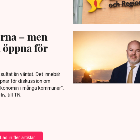
erna – men
 öppna för
ultat än väntat. Det innebär
öppnar för diskussion om
a ekonomin i många kommuner”,
, till TN.
Läs in fler artiklar