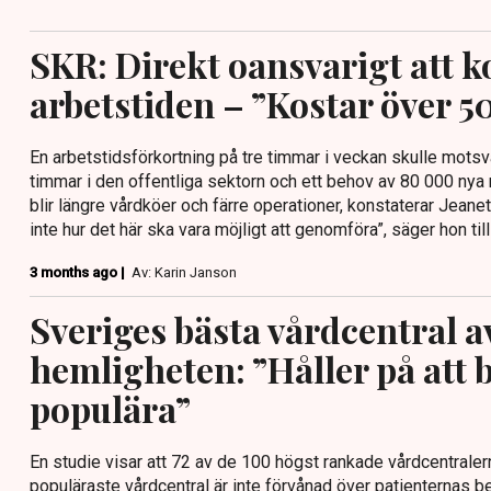
SKR: Direkt oansvarigt att k
arbetstiden – ”Kostar över 5
En arbetstidsförkortning på tre timmar i veckan skulle motsv
timmar i den offentliga sektorn och ett behov av 80 000 n
blir längre vårdköer och färre operationer, konstaterar Jean
inte hur det här ska vara möjligt att genomföra”, säger hon till
3 months ago |
Av: Karin Janson
Sveriges bästa vårdcentral a
hemligheten: ”Håller på att b
populära”
En studie visar att 72 av de 100 högst rankade vårdcentralern
populäraste vårdcentral är inte förvånad över patienternas bet