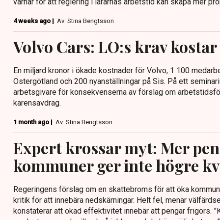
varnar för att reglering i lärarnas arbetstid kan skapa mer pr
4 weeks ago |
Av: Stina Bengtsson
Volvo Cars: LO:s krav kostar
En miljard kronor i ökade kostnader för Volvo, 1 100 medar
Östergötland och 200 nyanställningar på Sis. På ett semina
arbetsgivare för konsekvenserna av förslag om arbetstidsfö
karensavdrag.
1 month ago |
Av: Stina Bengtsson
Expert krossar myt: Mer peng
kommuner ger inte högre kva
Regeringens förslag om en skattebroms för att öka kommuner
kritik för att innebära nedskärningar. Helt fel, menar välfär
konstaterar att ökad effektivitet innebär att pengar frigörs. 