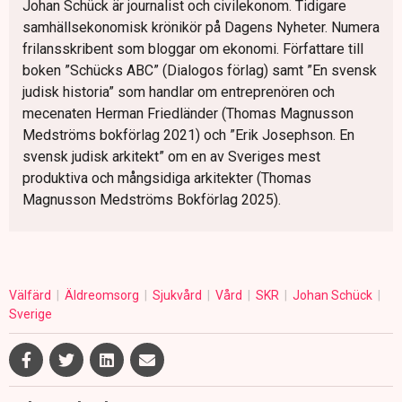
Johan Schück är journalist och civilekonom. Tidigare
samhällsekonomisk krönikör på Dagens Nyheter. Numera
frilansskribent som bloggar om ekonomi. Författare till
boken ”Schücks ABC” (Dialogos förlag) samt ”En svensk
judisk historia” som handlar om entreprenören och
mecenaten Herman Friedländer (Thomas Magnusson
Medströms bokförlag 2021) och ”Erik Josephson. En
svensk judisk arkitekt” om en av Sveriges mest
produktiva och mångsidiga arkitekter (Thomas
Magnusson Medströms Bokförlag 2025).
Välfärd
Äldreomsorg
Sjukvård
Vård
SKR
Johan Schück
Sverige