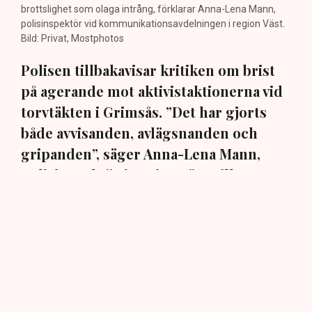
brottslighet som olaga intrång, förklarar Anna-Lena Mann,
polisinspektör vid kommunikationsavdelningen i region Väst.
Bild: Privat, Mostphotos
Polisen tillbakavisar kritiken om brist
på agerande mot aktivistaktionerna vid
torvtäkten i Grimsås. ”Det har gjorts
både avvisanden, avlägsnanden och
gripanden”, säger Anna-Lena Mann,
polisinspektör i region Väst, till TN.
Torvtäkten i Grimsås i Tranemo kommun har sedan 28
juli stoppats av aktivistgruppen Återställ Våtmarker
efter att aktivister har klättrat upp på
torvproducenten
Neovas maskiner
, grävt igen diken och spridit
ogräsfrön över täkten.
Aktivisterna klättrar upp på