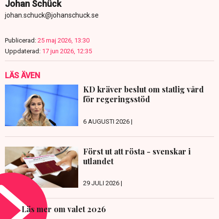
Johan Schück
johan.schuck@johanschuck.se
Publicerad:
25 maj 2026, 13:30
Uppdaterad:
17 jun 2026, 12:35
LÄS ÄVEN
KD kräver beslut om statlig vård
för regeringsstöd
6 AUGUSTI 2026 |
Först ut att rösta - svenskar i
utlandet
29 JULI 2026 |
Läs mer om valet 2026