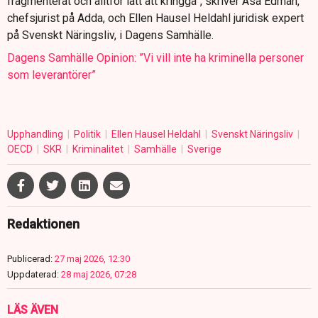
fragmenterat och alltför lätt att kringgå”, skriver Åsa Edman,
chefsjurist på Adda, och Ellen Hausel Heldahl juridisk expert
på Svenskt Näringsliv, i Dagens Samhälle.
Dagens Samhälle Opinion: ”Vi vill inte ha kriminella personer
som leverantörer”
Upphandling
Politik
Ellen Hausel Heldahl
Svenskt Näringsliv
OECD
SKR
Kriminalitet
Samhälle
Sverige
Redaktionen
Publicerad:
27 maj 2026, 12:30
Uppdaterad:
28 maj 2026, 07:28
LÄS ÄVEN