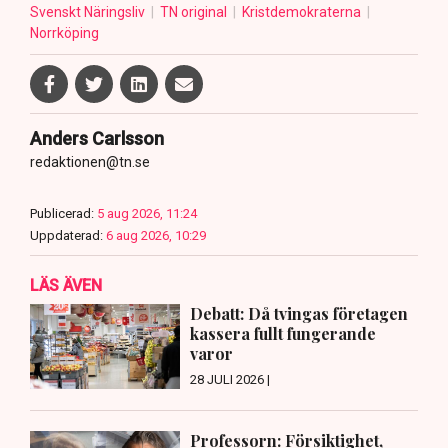
Svenskt Näringsliv
TN original
Kristdemokraterna
Norrköping
Anders Carlsson
redaktionen@tn.se
Publicerad:
5 aug 2026, 11:24
Uppdaterad:
6 aug 2026, 10:29
LÄS ÄVEN
Debatt: Då tvingas företagen
kassera fullt fungerande
varor
28 JULI 2026 |
Professorn: Försiktighet,