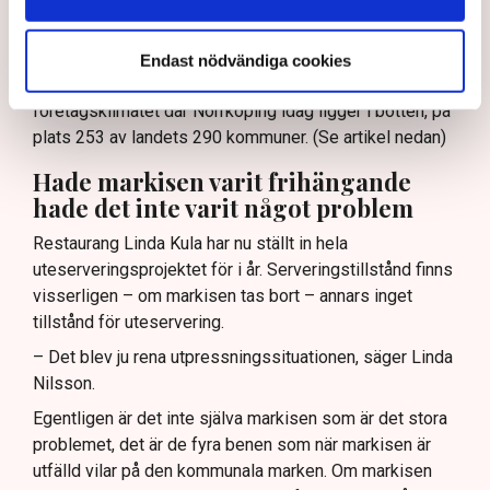
– Det är typiskt för hur en del tjänstemän i kommunen
ser på oss, säger Linda Nilsson och hänvisar till
Endast nödvändiga cookies
Svenskt Näringslivs ranking av det lokala
företagsklimatet där Norrköping idag ligger i botten, på
plats 253 av landets 290 kommuner. (Se artikel nedan)
Hade markisen varit frihängande
hade det inte varit något problem
Restaurang Linda Kula har nu ställt in hela
uteserveringsprojektet för i år. Serveringstillstånd finns
visserligen – om markisen tas bort – annars inget
tillstånd för uteservering.
– Det blev ju rena utpressningssituationen, säger Linda
Nilsson.
Egentligen är det inte själva markisen som är det stora
problemet, det är de fyra benen som när markisen är
utfälld vilar på den kommunala marken. Om markisen