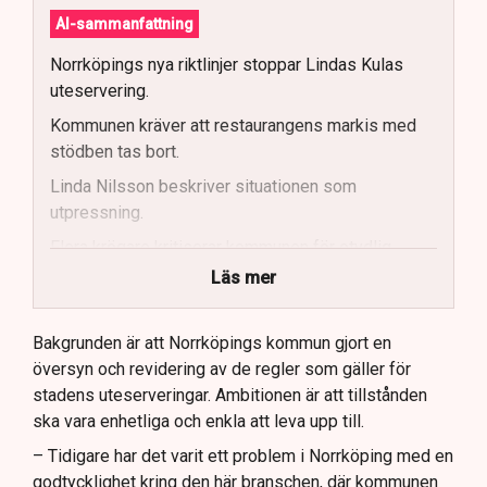
AI-sammanfattning
Norrköpings nya riktlinjer stoppar Lindas Kulas
uteservering.
Kommunen kräver att restaurangens markis med
stödben tas bort.
Linda Nilsson beskriver situationen som
utpressning.
Flera krögare kritiserar kommunen för otydlig
kommunikation.
Läs mer
Kommunen vill skapa enhetliga regler för
uteserveringar.
Bakgrunden är att Norrköpings kommun gjort en
översyn och revidering av de regler som gäller för
Lindas Kula ställer in uteserveringen för
stadens uteserveringar. Ambitionen är att tillstånden
sommaren.
ska vara enhetliga och enkla att leva upp till.
– Tidigare har det varit ett problem i Norrköping med en
godtycklighet kring den här branschen, där kommunen