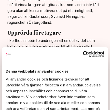
tillåtit vissa krögare att göra saker som andra inte fått
göra utan att kunna motivera det på ett rimligt sätt,
säger Johan Gustafsson, Svenskt Näringslivs
regionchef i Östergötland.
Upprörda företagare
I korthet innebär förändringen att en del av det som
kallas allmän platsmark ändras till att bli så kallad
kvartersmark. Allmän platsmark är till för allmänheten
och kan bara upplåtas för annan verksamhet, till
exempel en uteservering, under begränsad tid och får
inte ha alltför omfattande konstruktioner som väggar
Denna webbplats använder cookies
och inglasning.
Vi använder cookies och liknande tekniker för att
– Det har funnits konstruktioner runt uteserveringarna
utveckla våra tjänster, förbättra din användarupplevelse
som inte varit öppna och sådana är inte tillåtna på
och anpassa innehållet och annonserna till våra
offentlig mark. Därför görs förändringarna, säger Maria
användare. Vi vidarebefordrar även information som
Egebäck, enhetschef på driftstöd och service i
samlas in via cookies till de sociala medier och annons-
Norrköping.
och analysföretag som vi samarbetar med. Läs mer på