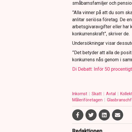
småbarnsfamiljer och pension
”Alla vinner på att du som sk
anlitar seriösa företag. De en
arbetsgivaravgifter eller har
konkurrenskraft”, skriver de.
Undersökningar visar dessutom
”Det betyder att alla de posi
konkurrens nås genom i samm
Di Debatt: Inför 50 procentig
Inkomst
Skatt
Avtal
Kollek
Måleriföretagen
Glasbranschf
Redaktionen