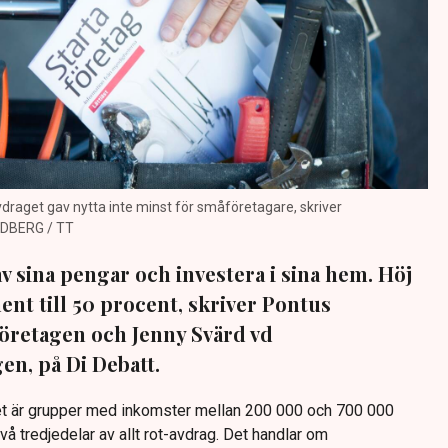
avdraget gav nytta inte minst för småföretagare, skriver
NDBERG / TT
av sina pengar och investera i sina hem. Höj
nt till 50 procent, skriver Pontus
företagen och Jenny Svärd vd
n, på Di Debatt.
det är grupper med inkomster mellan 200 000 och 700 000
två tredjedelar av allt rot-avdrag. Det handlar om