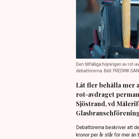
Den tillfälliga höjningen av rot-
debattörerna. Bild: FREDRIK SA
Låt fler behålla mer 
rot-avdraget permane
Sjöstrand, vd Måleri
Glasbranschföreninge
Debattörerna beskriver att 
kronor per år står för mer än 