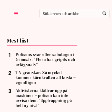
Mest läst
Polisens svar efter sabotagen i
Grimsås: ”Flera har gripits och
avlägsnats”
TN granskar: Så mycket
kommer kärnkraften att kosta –
egentligen
Aktivisterna klättrar upp på
maskiner – polisen kan inte
avvisa dem: ”Upptrappning på
helt ny nivå”