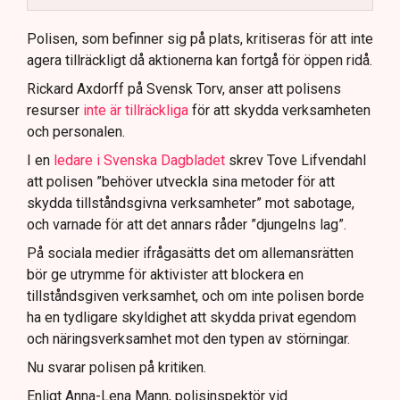
Polisen använder drönare och uniformerad polis
för att dokumentera bevis.
Polisen, som befinner sig på plats, kritiseras för att inte
agera tillräckligt då aktionerna kan fortgå för öppen ridå.
Samtidigt är polisarbetet komplext när det gäller
att navigera juridiska rättigheter och gränser.
Rickard Axdorff på Svensk Torv, anser att polisens
resurser
inte är tillräckliga
för att skydda verksamheten
och personalen.
I en
ledare i Svenska Dagbladet
skrev Tove Lifvendahl
att polisen ”behöver utveckla sina metoder för att
skydda tillståndsgivna verksamheter” mot sabotage,
och varnade för att det annars råder ”djungelns lag”.
På sociala medier ifrågasätts det om allemansrätten
bör ge utrymme för aktivister att blockera en
tillståndsgiven verksamhet, och om inte polisen borde
ha en tydligare skyldighet att skydda privat egendom
och näringsverksamhet mot den typen av störningar.
Nu svarar polisen på kritiken.
Enligt Anna-Lena Mann, polisinspektör vid