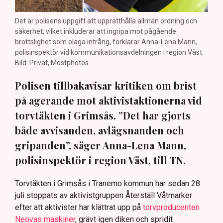
Det är polisens uppgift att upprätthålla allmän ordning och
säkerhet, vilket inkluderar att ingripa mot pågående
brottslighet som olaga intrång, förklarar Anna-Lena Mann,
polisinspektör vid kommunikationsavdelningen i region Väst.
Bild: Privat, Mostphotos
Polisen tillbakavisar kritiken om brist
på agerande mot aktivistaktionerna vid
torvtäkten i Grimsås. ”Det har gjorts
både avvisanden, avlägsnanden och
gripanden”, säger Anna-Lena Mann,
polisinspektör i region Väst, till TN.
Torvtäkten i Grimsås i Tranemo kommun har sedan 28
juli stoppats av aktivistgruppen Återställ Våtmarker
efter att aktivister har klättrat upp på
torvproducenten
Neovas maskiner
, grävt igen diken och spridit