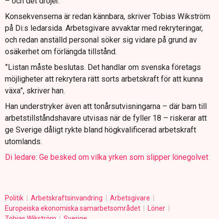
– och det dröjer.
Konsekvenserna är redan kännbara, skriver Tobias Wikström
på Di:s ledarsida. Arbetsgivare avvaktar med rekryteringar,
och redan anställd personal söker sig vidare på grund av
osäkerhet om förlängda tillstånd.
”Listan måste beslutas. Det handlar om svenska företags
möjligheter att rekrytera rätt sorts arbetskraft för att kunna
växa”, skriver han.
Han understryker även att tonårsutvisningarna – där barn till
arbetstillståndshavare utvisas när de fyller 18 – riskerar att
ge Sverige dåligt rykte bland högkvalificerad arbetskraft
utomlands.
Di ledare: Ge besked om vilka yrken som slipper lönegolvet
Politik
Arbetskraftsinvandring
Arbetsgivare
Europeiska ekonomiska samarbetsområdet
Löner
Tobias Wikström
Sverige