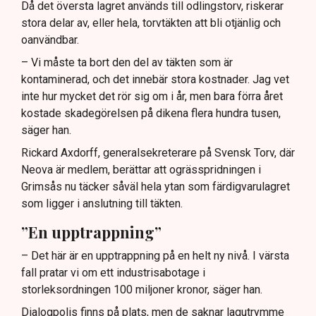
Då det översta lagret används till odlingstorv, riskerar
stora delar av, eller hela, torvtäkten att bli otjänlig och
oanvändbar.
– Vi måste ta bort den del av täkten som är
kontaminerad, och det innebär stora kostnader. Jag vet
inte hur mycket det rör sig om i år, men bara förra året
kostade skadegörelsen på dikena flera hundra tusen,
säger han.
Rickard Axdorff, generalsekreterare på Svensk Torv, där
Neova är medlem, berättar att ogrässpridningen i
Grimsås nu täcker såväl hela ytan som färdigvarulagret
som ligger i anslutning till täkten.
”En upptrappning”
– Det här är en upptrappning på en helt ny nivå. I värsta
fall pratar vi om ett industrisabotage i
storleksordningen 100 miljoner kronor, säger han.
Dialogpolis finns på plats, men de saknar lagutrymme