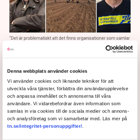
"Det är problematiskt att det finns organisationer som samlar
in pengar för att bedriva brottslig verksamhet i grupp", säger
Rickard Axdorff, generalsekreterare på Svensk Torv, där
Neova är medlem. Bild: Privat, Svensk Torv, Anna Hållams/TT
Aktivister har åter lamslagit
Denna webbplats använder cookies
torvbrytningen i Grimsås – den här
Vi använder cookies och liknande tekniker för att
utveckla våra tjänster, förbättra din användarupplevelse
gången genom att klättra upp på
och anpassa innehållet och annonserna till våra
maskiner, gräva igen diken och sprida
användare. Vi vidarebefordrar även information som
ogräsfrön. ”Aktivisterna sprang emot
samlas in via cookies till de sociala medier och annons-
oss”, säger Mats Henriksson,
och analysföretag som vi samarbetar med. Läs mer på
tn.se/integritet-personuppgifter/
.
tillståndsansvarig på Neova, till TN. Nu
varnar branschen för skador på