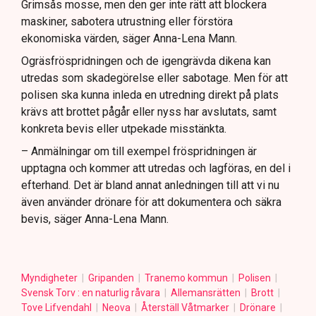
Grimsås mosse, men den ger inte rätt att blockera
maskiner, sabotera utrustning eller förstöra
ekonomiska värden, säger Anna-Lena Mann.
Ogräsfröspridningen och de igengrävda dikena kan
utredas som skadegörelse eller sabotage. Men för att
polisen ska kunna inleda en utredning direkt på plats
krävs att brottet pågår eller nyss har avslutats, samt
konkreta bevis eller utpekade misstänkta.
– Anmälningar om till exempel fröspridningen är
upptagna och kommer att utredas och lagföras, en del i
efterhand. Det är bland annat anledningen till att vi nu
även använder drönare för att dokumentera och säkra
bevis, säger Anna-Lena Mann.
Myndigheter
Gripanden
Tranemo kommun
Polisen
Svensk Torv : en naturlig råvara
Allemansrätten
Brott
Tove Lifvendahl
Neova
Återställ Våtmarker
Drönare