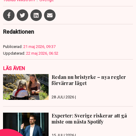
Redaktionen
Publicerad:
21 maj 2026, 09:37
Uppdaterad:
22 maj 2026, 06:52
LÄS ÄVEN
Redan nu bristyrke – nya regler
förvärrar läget
28 JULI 2026 |
Experter: Sverige riskerar att gå
miste om nästa Spotify
15 JULI 2026 |