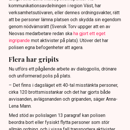
kommunikationsavdelningen i region Väst, har
verksamhetsutövaren, eller dennes ordningsvakter, rätt
att be personer lämna platsen och skydda sin egendom
genom nödvärnsrätt (Svensk Torv uppger att en av
Neovas medarbetare redan ska
ha gjort ett eget
ingripande
mot aktivister på plats). Utöver det har
polisen egna befogenheter att agera.
Flera har gripits
Nu utförs ett pågående arbete av dialogpolis, drönare
och uniformerad polis på plats.
– Det finns i dagsläget ett 40-tal misstänkta personer,
cirka 120 brottsmisstankar och det har gjorts både
avvisanden, avlägsnanden och gripanden, säger Anna-
Lena Mann.
Med stöd av polislagen 13 paragraf kan polisen
beordra bort eller fysiskt flytta personer som stör
allmän ordning, och i vissa fall transportera aktivister