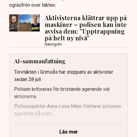
ogräsfrön över täkten.
Aktivisterna klättrar upp på
maskiner – polisen kan inte
avvisa dem: ”Upptrappning
på helt ny nivå”
Näringsliv
AI-sammanfattning
Torvtäkten i Grimsås har stoppats av aktivister
sedan 28 juli.
Polisen kritiseras för bristande agerande vid
aktionerna.
Polisinspektör Anna-Lena Mann förklarar polisens
agerande på plats.
40 personer misstänks med cirka 120
brottsmisstankar kopplade.
Läs mer