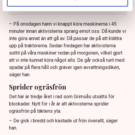
stort ekonomiskt sabotage.
Läs mer
Dialogpolisen på plats står maktlös inför
aktivisternas handlingar.
– På onsdagen hann vi knappt köra maskinerna i 45
minuter innan aktivisterna sprang emot oss. Då kunde vi
Frågor kvarstår om finansiering av illegal aktivism.
inte göra annat än att gå av. Då passar de på att klättra
upp på traktorerna. Sedan fredagen har aktivisterna
suttit på våra maskiner redan på morgonen, vilket gjort
att vi inte kunnat köra något alls. De går också runt med
spadar på flera håll och gräver igen avvattningsdiken,
säger han.
Sprider ogräsfrön
Det här är tredje året i rad som Grimsås utsätts för
blockader. Nytt för i år är att aktivisterna sprider
ogräsfrön på täktens yta.
– De gick i bredd och kastade ut frön överallt, säger
han.