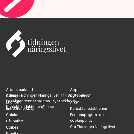
Arbetsmarknad
Appar
Adress: Tidningen Näringslivet, 114 82 Stockholm
Näringsliv
Nyhetsbrev
Besöksadress: Storgatan 19, Stockholm
Ekonomi
Arkiv
Kontakt: redaktionen@tn.se
Entreprenörskap
Kontakta redaktionen
Opinion
Personuppgifts- och
cookiepolicy
Hållbarhet
Om Tidningen Näringslivet
Utrikes
Krönikor