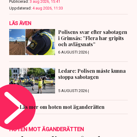
Publicerad:
3 aug 2026, 15:41
Uppdaterad:
4 aug 2026, 11:33
LÄS ÄVEN
Polisens svar efter sabotagen
i Grimsås: ”Flera har gripits
och avlägsnats”
6 AUGUSTI 2026 |
Ledare: Polisen måste kunna
stoppa sabotagen
5 AUGUSTI 2026 |
Läs mer om hoten mot äganderätten
HOTEN MOT ÄGANDERÄTTEN