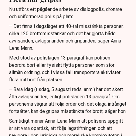
Nu utförs ett pågående arbete av dialogpolis, drönare
och uniformerad polis på plats.
– Det finns i dagsläget ett 40-tal misstänkta personer,
cirka 120 brottsmisstankar och det har gjorts både
avvisanden, avlägsnanden och gripanden, säger Anna-
Lena Mann.
Med stöd av polislagen 13 paragraf kan polisen
beordra bort eller fysiskt flytta personer som stör
allmän ordning, och i vissa fall transportera aktivister
flera mil bort från platsen.
– Bara idag (tisdag, 5 augusti reds. anm.) har det skett
åtta avlägsnanden, enligt polislagen 13 paragraf. Om
personerna vägrar att följa order och det olaga intrånget
fortsätter, kan de gripas misstänkta för brott, säger hon.
Samtidigt menar Anna-Lena Mann att polisens uppgift
är att vara opartisk, att följa lagstiftningen och att
navigera i den juridiska och moraliska komplexiteten i