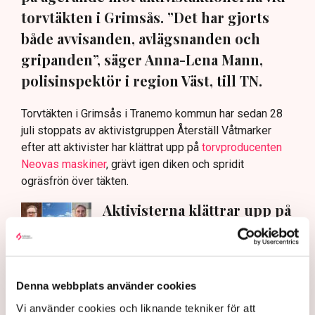
torvtäkten i Grimsås. ”Det har gjorts
både avvisanden, avlägsnanden och
gripanden”, säger Anna-Lena Mann,
polisinspektör i region Väst, till TN.
Torvtäkten i Grimsås i Tranemo kommun har sedan 28
juli stoppats av aktivistgruppen Återställ Våtmarker
efter att aktivister har klättrat upp på
torvproducenten
Neovas maskiner
, grävt igen diken och spridit
ogräsfrön över täkten.
Aktivisterna klättrar upp på
maskiner – polisen kan inte
avvisa dem: ”Upptrappning
på helt ny nivå”
Näringsliv
Denna webbplats använder cookies
AI-sammanfattning
Vi använder cookies och liknande tekniker för att