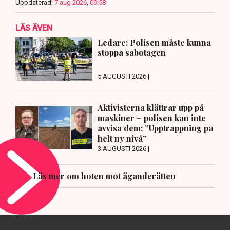
Uppdaterad:
7 aug 2026, 09:58
LÄS ÄVEN
Ledare: Polisen måste kunna
stoppa sabotagen
5 AUGUSTI 2026 |
Aktivisterna klättrar upp på
maskiner – polisen kan inte
avvisa dem: ”Upptrappning på
helt ny nivå”
3 AUGUSTI 2026 |
Läs mer om hoten mot äganderätten