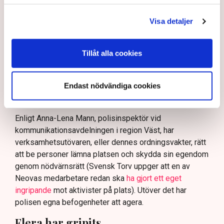
skydda tillståndsgivna verksamheter” mot sabotage,
Visa detaljer
och varnade för att det annars råder ”djungelns lag”.
På sociala medier ifrågasätts det om allemansrätten
bör ge utrymme för aktivister att blockera en
Tillåt alla cookies
tillståndsgiven verksamhet, och om inte polisen borde
ha en tydligare skyldighet att skydda privat egendom
Endast nödvändiga cookies
och näringsverksamhet mot den typen av störningar.
Nu svarar polisen på kritiken.
Enligt Anna-Lena Mann, polisinspektör vid
kommunikationsavdelningen i region Väst, har
verksamhetsutövaren, eller dennes ordningsvakter, rätt
att be personer lämna platsen och skydda sin egendom
genom nödvärnsrätt (Svensk Torv uppger att en av
Neovas medarbetare redan ska
ha gjort ett eget
ingripande
mot aktivister på plats). Utöver det har
polisen egna befogenheter att agera.
Flera har gripits