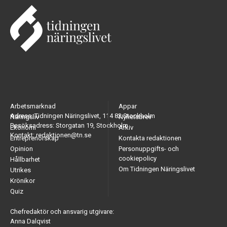
Arbetsmarknad
Appar
Adress: Tidningen Näringslivet, 114 82 Stockholm
Näringsliv
Nyhetsbrev
Besöksadress: Storgatan 19, Stockholm
Ekonomi
Arkiv
Kontakt: redaktionen@tn.se
Entreprenörskap
Kontakta redaktionen
Opinion
Personuppgifts- och
cookiepolicy
Hållbarhet
Om Tidningen Näringslivet
Utrikes
Krönikor
Quiz
Chefredaktör och ansvarig utgivare:
Anna Dalqvist