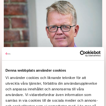
Ledare: EU:s regelkrångel
dyrare än Trumps tullar
Denna webbplats använder cookies
”Den svenska regeringen borde göra
Vi använder cookies och liknande tekniker för att
tjänsteavregleringen till en av sina huvudfrågor i EU”,
utveckla våra tjänster, förbättra din användarupplevelse
skriver Gunnar Wetterberg, fristående kolumnist på
och anpassa innehållet och annonserna till våra
Expressens ledarsida.
användare. Vi vidarebefordrar även information som
samlas in via cookies till de sociala medier och annons-
5 months ago |
Av: Redaktionen