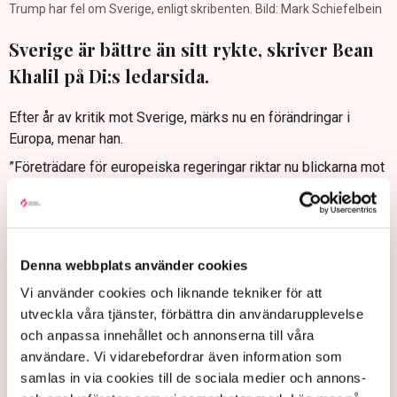
Trump har fel om Sverige, enligt skribenten. Bild: Mark Schiefelbein
Sverige är bättre än sitt rykte, skriver Bean
Khalil på Di:s ledarsida.
Efter år av kritik mot Sverige, märks nu en förändringar i
Europa, menar han.
”Företrädare för europeiska regeringar riktar nu blickarna mot
Stockholm för att studera svenska lösningar. Sverige har gått
från att vara ett avskräckande exempel till att bli ett
föregångsland på flera områden”, skriver Bean Khalil på Di:s
ledarsida.
Denna webbplats använder cookies
Di ledare: Glöm inte bort allt det Sverige gör bra
Vi använder cookies och liknande tekniker för att
utveckla våra tjänster, förbättra din användarupplevelse
och anpassa innehållet och annonserna till våra
Politik
Donald Trump
Kristdemokraterna
Bundeswehr
användare. Vi vidarebefordrar även information som
Moderaterna
Ebba Busch
Gunnar Strömmer
Stefan Löfven
samlas in via cookies till de sociala medier och annons-
Ulf Kristersson
Sverige
Stockholm