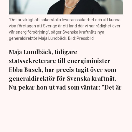
”Det är viktigt att säkerställa leveranssäkerhet och att kunna
visa företagen att Sverige är ett land där vi har rådighet över
vår energiförsörjning”, säger Svenska kraftnäts nya
generaldirektör Maja Lundbäck. Bild: Pressbild
Maja Lundbäck, tidigare
statssekreterare till energiminister
Ebba Busch, har precis tagit över som
generaldirektör för Svenska kraftnät.
Nu pekar hon ut vad som väntar: ”Det är
viktigt att vi kan matcha produktion och
konsumtion”, säger hon i en exklusiv
intervju med TN.
Den 30 juli beslutade regeringen att utse ingenjören och