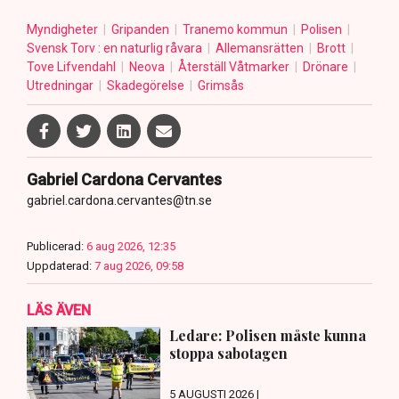
Myndigheter
Gripanden
Tranemo kommun
Polisen
Svensk Torv : en naturlig råvara
Allemansrätten
Brott
Tove Lifvendahl
Neova
Återställ Våtmarker
Drönare
Utredningar
Skadegörelse
Grimsås
Gabriel Cardona Cervantes
gabriel.cardona.cervantes@tn.se
Publicerad:
6 aug 2026, 12:35
Uppdaterad:
7 aug 2026, 09:58
LÄS ÄVEN
Ledare: Polisen måste kunna
stoppa sabotagen
5 AUGUSTI 2026 |