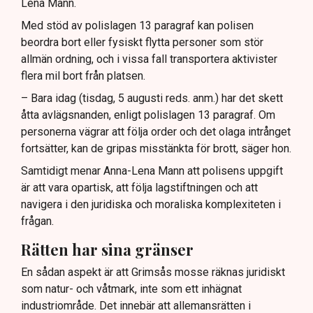
Lena Mann.
Med stöd av polislagen 13 paragraf kan polisen
beordra bort eller fysiskt flytta personer som stör
allmän ordning, och i vissa fall transportera aktivister
flera mil bort från platsen.
– Bara idag (tisdag, 5 augusti reds. anm.) har det skett
åtta avlägsnanden, enligt polislagen 13 paragraf. Om
personerna vägrar att följa order och det olaga intrånget
fortsätter, kan de gripas misstänkta för brott, säger hon.
Samtidigt menar Anna-Lena Mann att polisens uppgift
är att vara opartisk, att följa lagstiftningen och att
navigera i den juridiska och moraliska komplexiteten i
frågan.
Rätten har sina gränser
En sådan aspekt är att Grimsås mosse räknas juridiskt
som natur- och våtmark, inte som ett inhägnat
industriområde. Det innebär att allemansrätten i