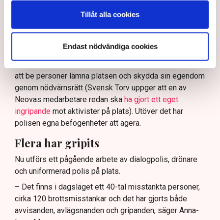
och näringsverksamhet mot den typen av störningar.
Tillåt alla cookies
Nu svarar polisen på kritiken.
Enligt Anna-Lena Mann, polisinspektör vid
Endast nödvändiga cookies
kommunikationsavdelningen i region Väst, har
verksamhetsutövaren, eller dennes ordningsvakter, rätt
att be personer lämna platsen och skydda sin egendom
genom nödvärnsrätt (Svensk Torv uppger att en av
Neovas medarbetare redan ska
ha gjort ett eget
ingripande
mot aktivister på plats). Utöver det har
polisen egna befogenheter att agera.
Flera har gripits
Nu utförs ett pågående arbete av dialogpolis, drönare
och uniformerad polis på plats.
– Det finns i dagsläget ett 40-tal misstänkta personer,
cirka 120 brottsmisstankar och det har gjorts både
avvisanden, avlägsnanden och gripanden, säger Anna-