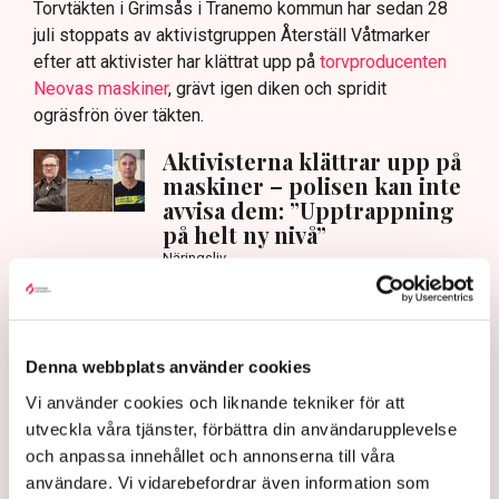
Torvtäkten i Grimsås i Tranemo kommun har sedan 28
juli stoppats av aktivistgruppen Återställ Våtmarker
efter att aktivister har klättrat upp på
torvproducenten
Neovas maskiner
, grävt igen diken och spridit
ogräsfrön över täkten.
Aktivisterna klättrar upp på
maskiner – polisen kan inte
avvisa dem: ”Upptrappning
på helt ny nivå”
Näringsliv
AI-sammanfattning
Torvtäkten i Grimsås har stoppats av aktivister
Denna webbplats använder cookies
sedan 28 juli.
Vi använder cookies och liknande tekniker för att
Polisen kritiseras för bristande agerande vid
utveckla våra tjänster, förbättra din användarupplevelse
aktionerna.
och anpassa innehållet och annonserna till våra
användare. Vi vidarebefordrar även information som
Polisinspektör Anna-Lena Mann förklarar polisens