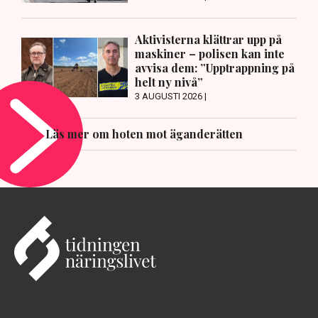
Aktivisterna klättrar upp på
maskiner – polisen kan inte
avvisa dem: ”Upptrappning på
helt ny nivå”
3 AUGUSTI 2026 |
Läs mer om hoten mot äganderätten