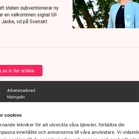
tt staten subventionerar ny
ar en välkommen signal till
of Jacke, vd på Svenskt
Läs in fler artiklar
Arbetsmarknad
Näringsliv
Ekonomi
Entreprenörskap
r cookies
Opinion
Hållbarhet
nande tekniker för att utveckla våra tjänster, förbättra din
Utrikes
passa innehållet och annonserna till våra användare. Vi vidareb
Krönikor