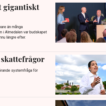
t gigantiskt
mmare än många
m i Almedalen var budskapet
ännu längre efter.
 skattefrågor
görande systemfråga för