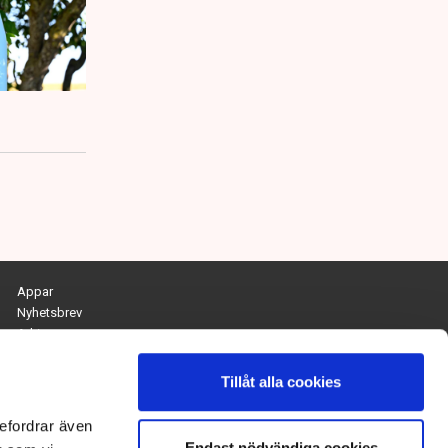
Appar
Nyhetsbrev
Arkiv
Kontakta redaktionen
Personuppgifts- och cookiepolicy
Tillåt alla cookies
Om Tidningen Näringslivet
efordrar även
Endast nödvändiga cookies
Chefredaktör och ansvarig utgivare: