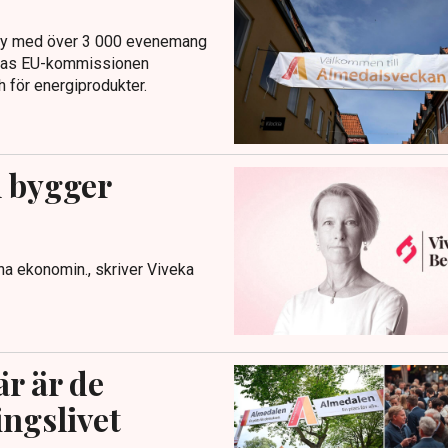
by med över 3 000 evenemang
äntas EU-kommissionen
 för energiprodukter.
m bygger
na ekonomin., skriver Viveka
r är de
ingslivet