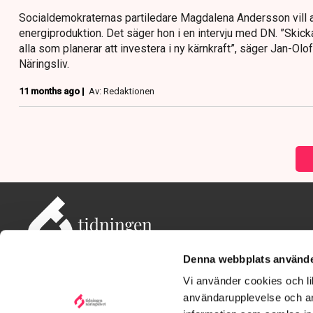
Socialdemokraternas partiledare Magdalena Andersson vill a
energiproduktion. Det säger hon i en intervju med DN. ”Skick
alla som planerar att investera i ny kärnkraft”, säger Jan-Ol
Näringsliv.
11 months ago |
Av: Redaktionen
Denna webbplats använde
Vi använder cookies och lik
användarupplevelse och an