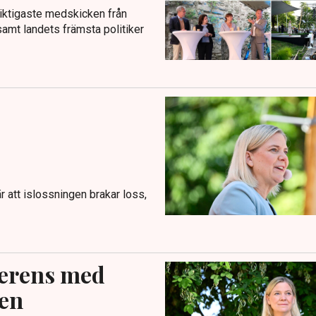
viktigaste medskicken från
amt landets främsta politiker
 att islossningen brakar loss,
verens med
ken