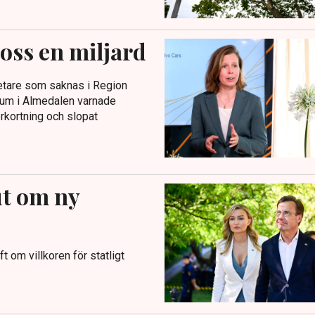
 oss en miljard
betare som saknas i Region
rium i Almedalen varnade
rkortning och slopat
ut om ny
om villkoren för statligt