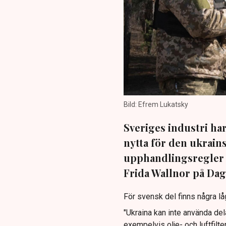
Bild: Efrem Lukatsky
Sveriges industri har
nytta för den ukrain
upphandlingsregler f
Frida Wallnor på Dag
För svensk del finns några låg
"Ukraina kan inte använda del
exempelvis olje- och luftfilter