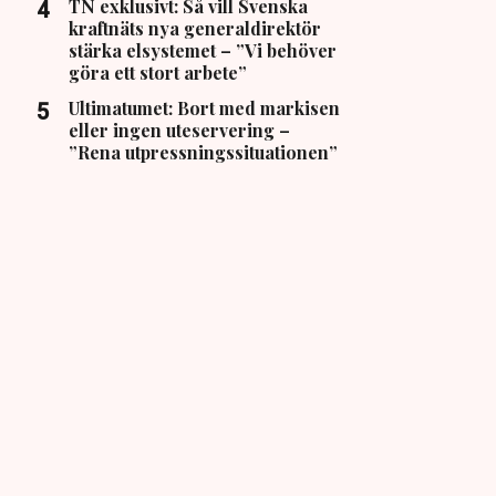
TN exklusivt: Så vill Svenska
kraftnäts nya generaldirektör
stärka elsystemet – ”Vi behöver
göra ett stort arbete”
Ultimatumet: Bort med markisen
eller ingen uteservering –
”Rena utpressningssituationen”