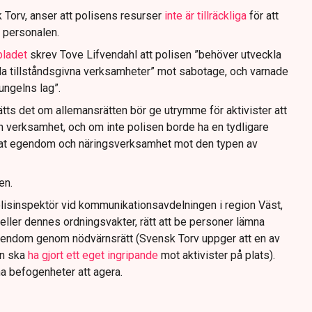
 Torv, anser att polisens resurser
inte är tillräckliga
för att
 personalen.
bladet
skrev Tove Lifvendahl att polisen ”behöver utveckla
da tillståndsgivna verksamheter” mot sabotage, och varnade
jungelns lag”.
tts det om allemansrätten bör ge utrymme för aktivister att
n verksamhet, och om inte polisen borde ha en tydligare
ivat egendom och näringsverksamhet mot den typen av
en.
lisinspektör vid kommunikationsavdelningen i region Väst,
eller dennes ordningsvakter, rätt att be personer lämna
gendom genom nödvärnsrätt (Svensk Torv uppger att en av
n ska
ha gjort ett eget ingripande
mot aktivister på plats).
na befogenheter att agera.