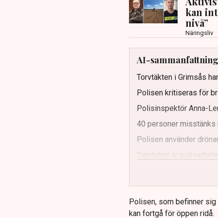
Aktivi
kan in
nivå”
Näringsliv
AI-sammanfattnin
Torvtäkten i Grimsås har
Polisen kritiseras för b
Polisinspektör Anna-Len
40 personer misstänks 
Polisen använder drönar
Samtidigt är polisarbetet
och gränser.
Polisen, som befinner sig på
kan fortgå för öppen ridå.