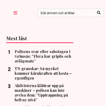
Mest läst
Polisens svar efter sabotagen i
Grimsås: ”Flera har gripits och
avlägsnats”
TN granskar: Så mycket
kommer kärnkraften att kosta –
egentligen
Aktivisterna klättrar upp på
maskiner – polisen kan inte
avvisa dem: ”Upptrappning på
helt ny nivå”