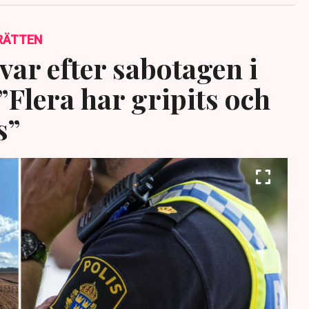
RÄTTEN
var efter sabotagen i
”Flera har gripits och
s”