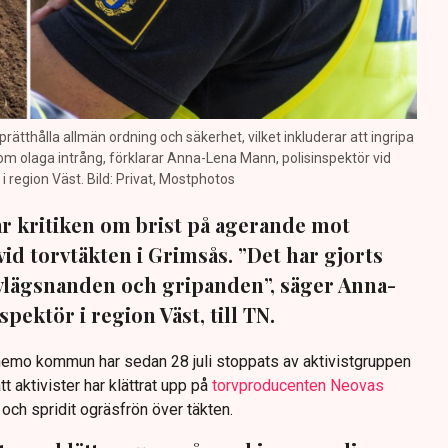
prätthålla allmän ordning och säkerhet, vilket inkluderar att ingripa
m olaga intrång, förklarar Anna-Lena Mann, polisinspektör vid
region Väst. Bild: Privat, Mostphotos
sar kritiken om brist på agerande mot
vid torvtäkten i Grimsås. ”Det har gjorts
avlägsnanden och gripanden”, säger Anna-
pektör i region Väst, till TN.
anemo kommun har sedan 28 juli stoppats av aktivistgruppen
tt aktivister har klättrat upp på
torvproducenten Neovas
n och spridit ogräsfrön över täkten.