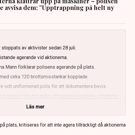
sterna klättrar upp på maskiner – polisen
te avvisa dem: ”Upptrappning på helt ny
g
 stoppats av aktivister sedan 28 juli.
ristande agerande vid aktionerna.
a Mann förklarar polisens agerande på plats.
med cirka 120 brottsmisstankar kopplade.
e och uniformerad polis för att dokumentera bevis.
 komplext när det gäller att navigera juridiska rättigheter
Läs mer
 plats, kritiseras för att inte agera tillräckligt då aktionerna