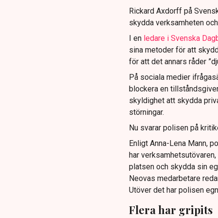
Rickard Axdorff på Svensk
skydda verksamheten och
I en
ledare i Svenska Dag
sina metoder för att skyd
för att det annars råder ”d
På sociala medier ifrågasä
blockera en tillståndsgive
skyldighet att skydda pr
störningar.
Nu svarar polisen på kritik
Enligt Anna-Lena Mann, po
har verksamhetsutövaren, 
platsen och skydda sin e
Neovas medarbetare reda
Utöver det har polisen eg
Flera har gripits