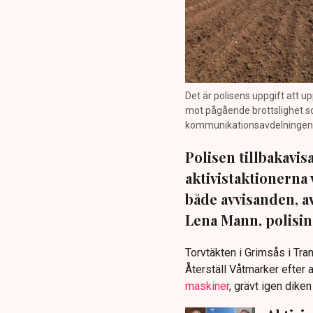
Det är polisens uppgift att up
mot pågående brottslighet so
kommunikationsavdelningen i 
Polisen tillbakavi
aktivistaktionerna 
både avvisanden, 
Lena Mann, polisins
Torvtäkten i Grimsås i Tr
Återställ Våtmarker efter a
maskiner
, grävt igen dike