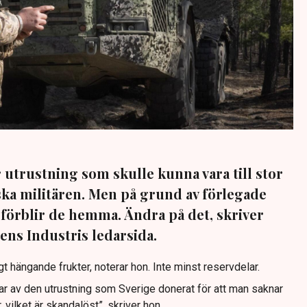
 utrustning som skulle kunna vara till stor
ska militären. Men på grund av förlegade
örblir de hemma. Ändra på det, skriver
ens Industris ledarsida.
t hängande frukter, noterar hon. Inte minst reservdelar.
ar av den utrustning som Sverige donerat för att man saknar
, vilket är skandalöst”, skriver hon.