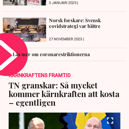
3 JANUARI 2025 |
Norsk forskare: Svensk
covidstrategi var bättre
27 NOVEMBER 2023 |
Läs mer om coronarestriktionerna
KÄRNKRAFTENS FRAMTID
TN granskar: Så mycket
kommer kärnkraften att kosta
– egentligen