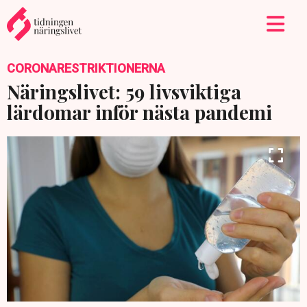
CORONARESTRIKTIONERNA
Näringslivet: 59 livsviktiga
lärdomar inför nästa pandemi