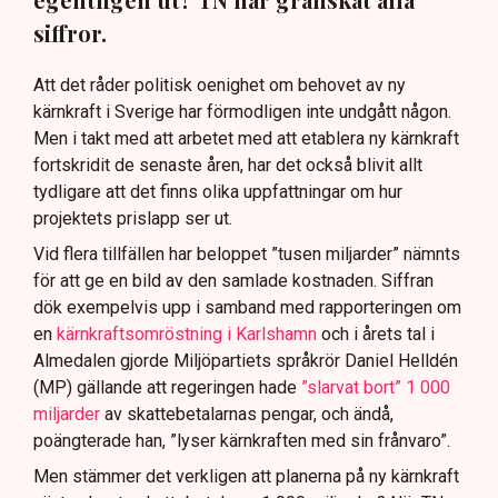
siffror.
Att det råder politisk oenighet om behovet av ny
kärnkraft i Sverige har förmodligen inte undgått någon.
Men i takt med att arbetet med att etablera ny kärnkraft
fortskridit de senaste åren, har det också blivit allt
tydligare att det finns olika uppfattningar om hur
projektets prislapp ser ut.
Vid flera tillfällen har beloppet ”tusen miljarder” nämnts
för att ge en bild av den samlade kostnaden. Siffran
dök exempelvis upp i samband med rapporteringen om
en
kärnkraftsomröstning i Karlshamn
och i årets tal i
Almedalen gjorde Miljöpartiets språkrör Daniel Helldén
(MP) gällande att regeringen hade
”slarvat bort” 1 000
miljarder
av skattebetalarnas pengar, och ändå,
poängterade han, ”lyser kärnkraften med sin frånvaro”.
Men stämmer det verkligen att planerna på ny kärnkraft