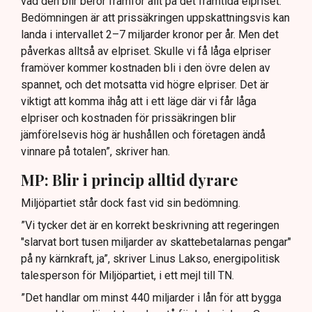
vad den blir beror framför allt på det framtida elpriset.
Bedömningen är att prissäkringen uppskattningsvis kan
landa i intervallet 2–7 miljarder kronor per år. Men det
påverkas alltså av elpriset. Skulle vi få låga elpriser
framöver kommer kostnaden bli i den övre delen av
spannet, och det motsatta vid högre elpriser. Det är
viktigt att komma ihåg att i ett läge där vi får låga
elpriser och kostnaden för prissäkringen blir
jämförelsevis hög är hushållen och företagen ändå
vinnare på totalen”, skriver han.
MP: Blir i princip alltid dyrare
Miljöpartiet står dock fast vid sin bedömning.
”Vi tycker det är en korrekt beskrivning att regeringen
"slarvat bort tusen miljarder av skattebetalarnas pengar"
på ny kärnkraft, ja”, skriver Linus Lakso, energipolitisk
talesperson för Miljöpartiet, i ett mejl till TN.
”Det handlar om minst 440 miljarder i lån för att bygga