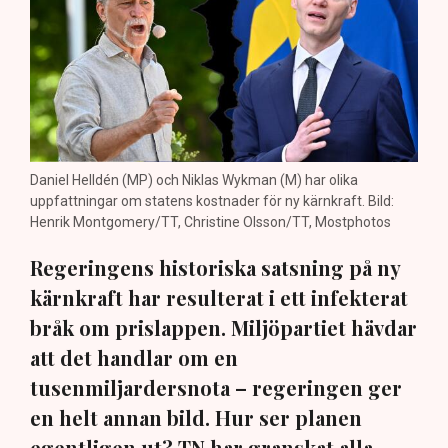
Daniel Helldén (MP) och Niklas Wykman (M) har olika
uppfattningar om statens kostnader för ny kärnkraft. Bild:
Henrik Montgomery/TT, Christine Olsson/TT, Mostphotos
Regeringens historiska satsning på ny
kärnkraft har resulterat i ett infekterat
bråk om prislappen. Miljöpartiet hävdar
att det handlar om en
tusenmiljardersnota – regeringen ger
en helt annan bild. Hur ser planen
egentligen ut? TN har granskat alla