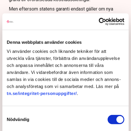
Men eftersom statens garanti endast gäller om nya
investeringar blir mindre än 5 000 megawatt kan
kostnaden för staten bli betydligt lägre. De som bygger
ny kärnkraft betalar för sin andel av kostnaden för
slutförvaret. Statens risk att få betala för slutförvaret
Denna webbplats använder cookies
minskar ju fler som investerar i ny kärnkraft och
tidshorisonten får anses vara lång eftersom slutåret är
Vi använder cookies och liknande tekniker för att
satt till 2159.
utveckla våra tjänster, förbättra din användarupplevelse
och anpassa innehållet och annonserna till våra
Om det byggs kärnkraft motsvarande 5 000 megawatt
användare. Vi vidarebefordrar även information som
eller mer blir statens slutförvarsnota 0 kronor. Värt att
samlas in via cookies till de sociala medier och annons-
notera är att de ansökningar om stöd för ny kärnkraft
och analysföretag som vi samarbetar med. Läs mer på
som inkommit hittills redan överstiger 5 000 megawatt.
tn.se/integritet-personuppgifter/
.
Utöver de större posterna ovan har kärnkraftsprojektet
medfört en del övriga kostnader. Det har exempelvis
tillsatts en kärnkraftssamordnare som har fått ett kansli
Samtyckesval
med en handfull medarbetare och det har utgått
Nödvändig
ersättning till kommuner som undersökt