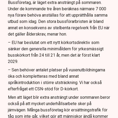
Bussföretag, är läget extra ansträngt på sommaren.
Under de kommande tre åren beräknas närmare 7 000
nya förare behöva anställas för att upprätthålla samma
utbud som idag. Den stora bussförarbristen är bland
annat en konsekvens av stelbenta regelverk från EU när
det gäller ålderskrav, menar hon.
– EU har beslutat om ett nytt körkortsdirektiv som
sänker den generella minimiåldern för yrkesmässigt
busskörkort från 24 till 21 år, men det är först klart
2029.
– Sen behöver antalet platser på vuxenutbildningarna
öka och kompletteras med bland annat
språkintroduktion i större utsträckning. Vi har också
efterfrågat ett CSN-stöd för D-körkort.
Men att läget blir extra ansträngt under sommaren beror
också på att mycket underhållsarbete sker på
järnvägen. Många bussföretag kör ersättningstrafik för
tåg som inte går, vilket gör att människor ändå kommer