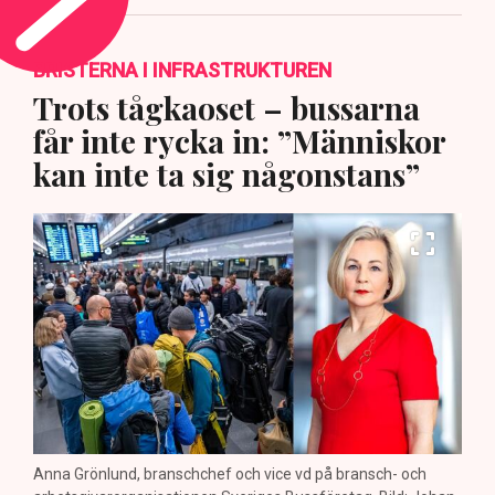
BRISTERNA I INFRASTRUKTUREN
Trots tågkaoset – bussarna
får inte rycka in: ”Människor
kan inte ta sig någonstans”
Anna Grönlund, branschchef och vice vd på bransch- och