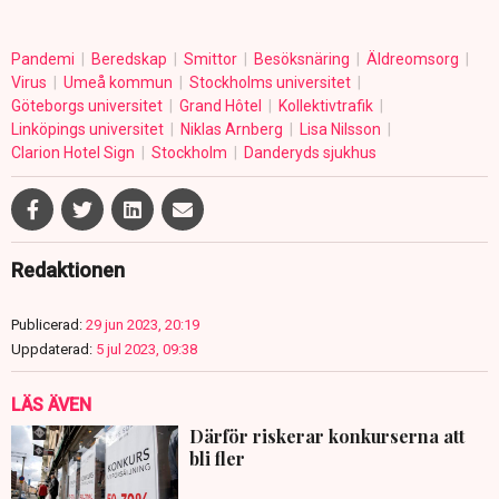
Pandemi
Beredskap
Smittor
Besöksnäring
Äldreomsorg
Virus
Umeå kommun
Stockholms universitet
Göteborgs universitet
Grand Hôtel
Kollektivtrafik
Linköpings universitet
Niklas Arnberg
Lisa Nilsson
Clarion Hotel Sign
Stockholm
Danderyds sjukhus
Redaktionen
Publicerad:
29 jun 2023, 20:19
Uppdaterad:
5 jul 2023, 09:38
LÄS ÄVEN
Därför riskerar konkurserna att
bli fler