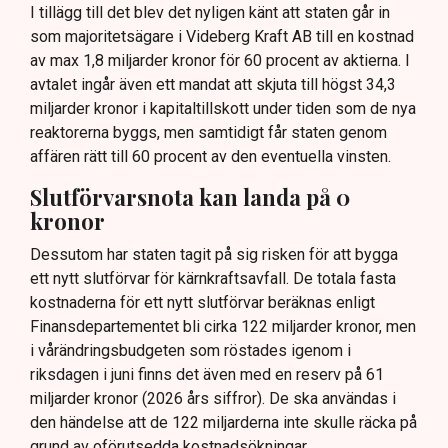
I tillägg till det blev det nyligen känt att staten går in
som majoritetsägare i Videberg Kraft AB till en kostnad
av max 1,8 miljarder kronor för 60 procent av aktierna. I
avtalet ingår även ett mandat att skjuta till högst 34,3
miljarder kronor i kapitaltillskott under tiden som de nya
reaktorerna byggs, men samtidigt får staten genom
affären rätt till 60 procent av den eventuella vinsten.
Slutförvarsnota kan landa på 0
kronor
Dessutom har staten tagit på sig risken för att bygga
ett nytt slutförvar för kärnkraftsavfall. De totala fasta
kostnaderna för ett nytt slutförvar beräknas enligt
Finansdepartementet bli cirka 122 miljarder kronor, men
i vårändringsbudgeten som röstades igenom i
riksdagen i juni finns det även med en reserv på 61
miljarder kronor (2026 års siffror). De ska användas i
den händelse att de 122 miljarderna inte skulle räcka på
grund av oförutsedda kostnadsökningar.