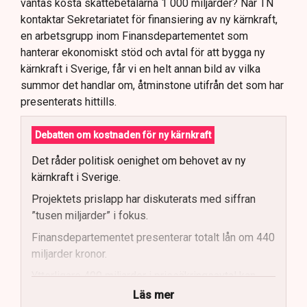
väntas kosta skattebetalarna 1 000 miljarder? När TN
kontaktar Sekretariatet för finansiering av ny kärnkraft,
en arbetsgrupp inom Finansdepartementet som
hanterar ekonomiskt stöd och avtal för att bygga ny
kärnkraft i Sverige, får vi en helt annan bild av vilka
summor det handlar om, åtminstone utifrån det som har
presenterats hittills.
Debatten om kostnaden för ny kärnkraft
Det råder politisk oenighet om behovet av ny
kärnkraft i Sverige.
Projektets prislapp har diskuterats med siffran
”tusen miljarder” i fokus.
Finansdepartementet presenterar totalt lån om 440
miljarder kronor.
Ytterligare 400 miljarder i prissäkringsavtal kan
påverka statens kostnader.
Läs mer