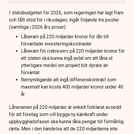
Totala uppskattade kostnader inkluderar bland
annat möjliga kostnader för slutförvar.
I statsbudgeten för 2026, som regeringen har lagt fram
och fått stöd för i riksdagen, ingår följande tre poster
Regeringen och Miljöpartiet har olika syn på
(samtliga i 2026 års priser):
investeringens nödvändighet.
Låneram på 220 miljarder kronor för lån till
förväntade investeringskostnader
Låneram för riskreserv på 220 miljarder kronor för
att staten ska kunna ingå avtal om att låna ut
ytterligare medel om projekt blir dyrare än
förväntat
Bemyndigande att ingå differenskontrakt som
maximalt kan kosta 400 miljarder kronor under 40
år
Låneramen på 220 miljarder är enkelt förklarat avsedd
för att företag som vill bygga ny kärnkraft under
uppbyggnadsfasen ska kunna låna pengar till förmånlig
ränta. Men i den händelse att de 220 miljarderna inte