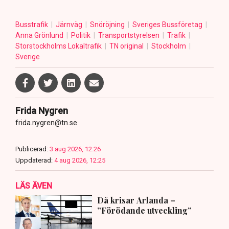
Busstrafik
Järnväg
Snöröjning
Sveriges Bussföretag
Anna Grönlund
Politik
Transportstyrelsen
Trafik
Storstockholms Lokaltrafik
TN original
Stockholm
Sverige
Frida Nygren
frida.nygren@tn.se
Publicerad:
3 aug 2026, 12:26
Uppdaterad:
4 aug 2026, 12:25
LÄS ÄVEN
Då krisar Arlanda –
”Förödande utveckling”