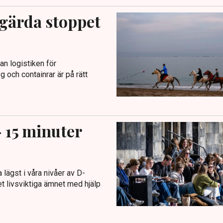
tgärda stoppet
n logistiken för
yg och containrar är på rätt
 15 minuter
lägst i våra nivåer av D-
det livsviktiga ämnet med hjälp