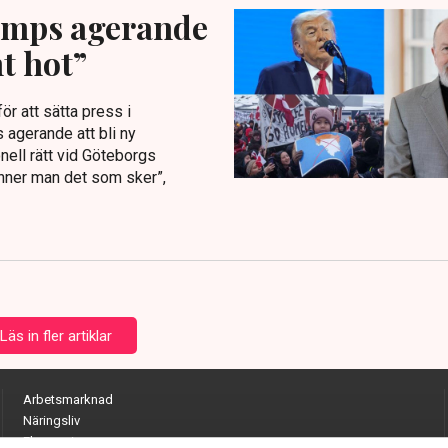
rumps agerande
nt hot”
r att sätta press i
 agerande att bli ny
onell rätt vid Göteborgs
känner man det som sker”,
Läs in fler artiklar
Arbetsmarknad
Näringsliv
Ekonomi