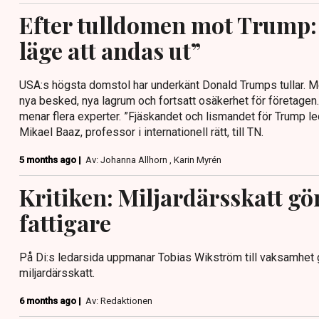
Efter tulldomen mot Trump: 
läge att andas ut”
USA:s högsta domstol har underkänt Donald Trumps tullar. Men
nya besked, nya lagrum och fortsatt osäkerhet för företagen. E
menar flera experter. ”Fjäskandet och lismandet för Trump le
Mikael Baaz, professor i internationell rätt, till TN.
5 months ago |
Av: Johanna Allhorn , Karin Myrén
Kritiken: Miljardärsskatt gö
fattigare
På Di:s ledarsida uppmanar Tobias Wikström till vaksamhet
miljardärsskatt.
6 months ago |
Av: Redaktionen