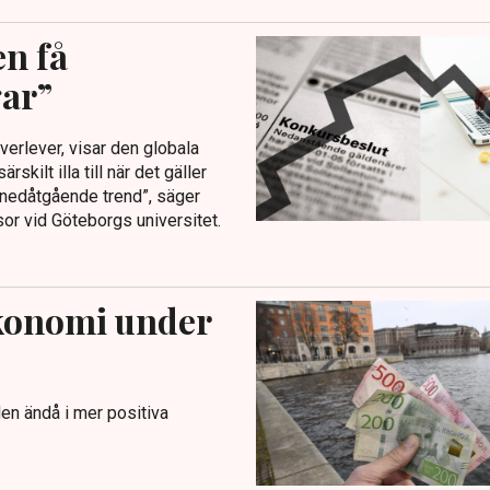
n få
gar”
överlever, visar den globala
skilt illa till när det gäller
t nedåtgående trend”, säger
r vid Göteborgs universitet.
konomi under
n ändå i mer positiva