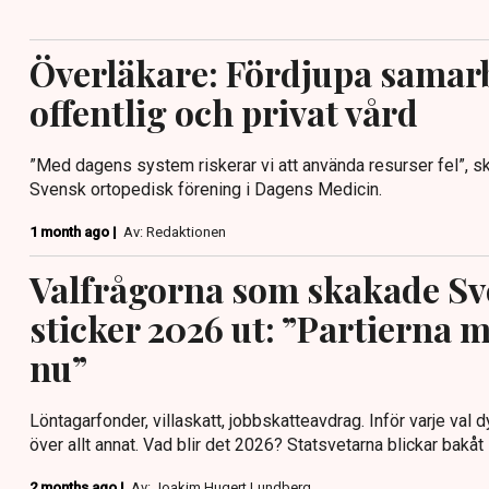
Överläkare: Fördjupa samar
offentlig och privat vård
”Med dagens system riskerar vi att använda resurser fel”, skr
Svensk ortopedisk förening i Dagens Medicin.
1 month ago |
Av: Redaktionen
Valfrågorna som skakade Sve
sticker 2026 ut: ”Partierna 
nu”
Löntagarfonder, villaskatt, jobbskatteavdrag. Inför varje val 
över allt annat. Vad blir det 2026? Statsvetarna blickar bakåt
2 months ago |
Av: Joakim Hugert Lundberg