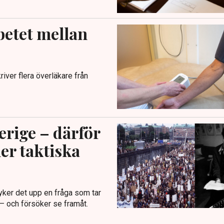
betet mellan
iver flera överläkare från
rige – därför
mer taktiska
dyker det upp en fråga som tar
 – och försöker se framåt.