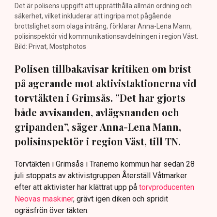
Det är polisens uppgift att upprätthålla allmän ordning och
säkerhet, vilket inkluderar att ingripa mot pågående
brottslighet som olaga intrång, förklarar Anna-Lena Mann,
polisinspektör vid kommunikationsavdelningen i region Väst.
Bild: Privat, Mostphotos
Polisen tillbakavisar kritiken om brist
på agerande mot aktivistaktionerna vid
torvtäkten i Grimsås. ”Det har gjorts
både avvisanden, avlägsnanden och
gripanden”, säger Anna-Lena Mann,
polisinspektör i region Väst, till TN.
Torvtäkten i Grimsås i Tranemo kommun har sedan 28
juli stoppats av aktivistgruppen Återställ Våtmarker
efter att aktivister har klättrat upp på
torvproducenten
Neovas maskiner
, grävt igen diken och spridit
ogräsfrön över täkten.