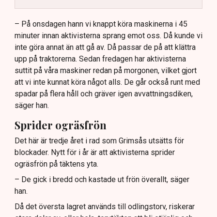
Dialogpolisen på plats står maktlös inför
aktivisternas handlingar.
– På onsdagen hann vi knappt köra maskinerna i 45
minuter innan aktivisterna sprang emot oss. Då kunde vi
Frågor kvarstår om finansiering av illegal aktivism.
inte göra annat än att gå av. Då passar de på att klättra
upp på traktorerna. Sedan fredagen har aktivisterna
suttit på våra maskiner redan på morgonen, vilket gjort
att vi inte kunnat köra något alls. De går också runt med
spadar på flera håll och gräver igen avvattningsdiken,
säger han.
Sprider ogräsfrön
Det här är tredje året i rad som Grimsås utsätts för
blockader. Nytt för i år är att aktivisterna sprider
ogräsfrön på täktens yta.
– De gick i bredd och kastade ut frön överallt, säger
han.
Då det översta lagret används till odlingstorv, riskerar