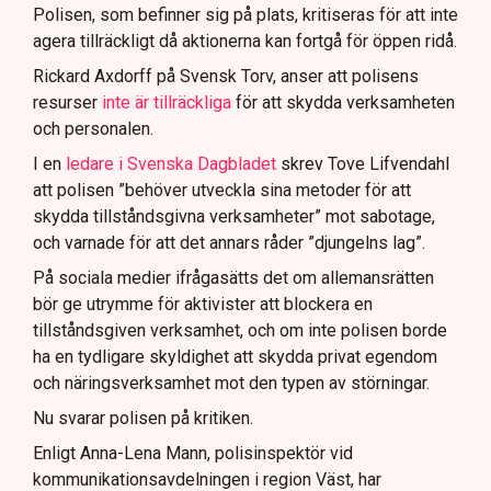
för att dokumentera bevis.
Polisen, som befinner sig på plats, kritiseras för att inte
agera tillräckligt då aktionerna kan fortgå för öppen ridå.
Samtidigt är polisarbetet komplext när det gäller
att navigera juridiska rättigheter och gränser.
Rickard Axdorff på Svensk Torv, anser att polisens
resurser
inte är tillräckliga
för att skydda verksamheten
och personalen.
I en
ledare i Svenska Dagbladet
skrev Tove Lifvendahl
att polisen ”behöver utveckla sina metoder för att
skydda tillståndsgivna verksamheter” mot sabotage,
och varnade för att det annars råder ”djungelns lag”.
På sociala medier ifrågasätts det om allemansrätten
bör ge utrymme för aktivister att blockera en
tillståndsgiven verksamhet, och om inte polisen borde
ha en tydligare skyldighet att skydda privat egendom
och näringsverksamhet mot den typen av störningar.
Nu svarar polisen på kritiken.
Enligt Anna-Lena Mann, polisinspektör vid
kommunikationsavdelningen i region Väst, har