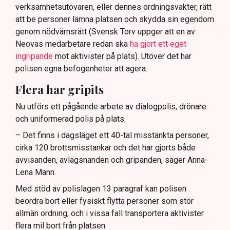
verksamhetsutövaren, eller dennes ordningsvakter, rätt
att be personer lämna platsen och skydda sin egendom
genom nödvärnsrätt (Svensk Torv uppger att en av
Neovas medarbetare redan ska
ha gjort ett eget
ingripande
mot aktivister på plats). Utöver det har
polisen egna befogenheter att agera.
Flera har gripits
Nu utförs ett pågående arbete av dialogpolis, drönare
och uniformerad polis på plats.
– Det finns i dagsläget ett 40-tal misstänkta personer,
cirka 120 brottsmisstankar och det har gjorts både
avvisanden, avlägsnanden och gripanden, säger Anna-
Lena Mann.
Med stöd av polislagen 13 paragraf kan polisen
beordra bort eller fysiskt flytta personer som stör
allmän ordning, och i vissa fall transportera aktivister
flera mil bort från platsen.