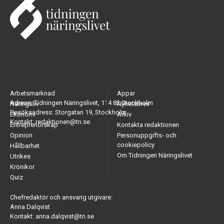
Arbetsmarknad
Appar
Adress: Tidningen Näringslivet, 114 82 Stockholm
Näringsliv
Nyhetsbrev
Besöksadress: Storgatan 19, Stockholm
Ekonomi
Arkiv
Kontakt: redaktionen@tn.se
Entreprenörskap
Kontakta redaktionen
Opinion
Personuppgifts- och
cookiepolicy
Hållbarhet
Om Tidningen Näringslivet
Utrikes
Krönikor
Quiz
Chefredaktör och ansvarig utgivare:
Anna Dalqvist
Kontakt: anna.dalqvist@tn.se