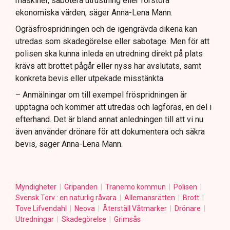
maskiner, sabotera utrustning eller förstöra
ekonomiska värden, säger Anna-Lena Mann.
Ogräsfröspridningen och de igengrävda dikena kan
utredas som skadegörelse eller sabotage. Men för att
polisen ska kunna inleda en utredning direkt på plats
krävs att brottet pågår eller nyss har avslutats, samt
konkreta bevis eller utpekade misstänkta.
– Anmälningar om till exempel fröspridningen är
upptagna och kommer att utredas och lagföras, en del i
efterhand. Det är bland annat anledningen till att vi nu
även använder drönare för att dokumentera och säkra
bevis, säger Anna-Lena Mann.
Myndigheter
Gripanden
Tranemo kommun
Polisen
Svensk Torv : en naturlig råvara
Allemansrätten
Brott
Tove Lifvendahl
Neova
Återställ Våtmarker
Drönare
Utredningar
Skadegörelse
Grimsås