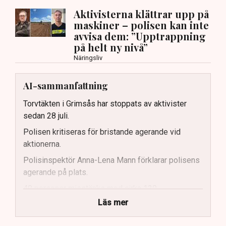
Aktivisterna klättrar upp på
maskiner – polisen kan inte
avvisa dem: ”Upptrappning
på helt ny nivå”
Näringsliv
AI-sammanfattning
Torvtäkten i Grimsås har stoppats av aktivister
sedan 28 juli.
Polisen kritiseras för bristande agerande vid
aktionerna.
Polisinspektör Anna-Lena Mann förklarar polisens
agerande på plats.
40 personer misstänks med cirka 120
brottsmisstankar kopplade.
Läs mer
Polisen använder drönare och uniformerad polis