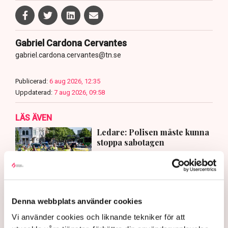
Gabriel Cardona Cervantes
gabriel.cardona.cervantes@tn.se
Publicerad:
6 aug 2026, 12:35
Uppdaterad:
7 aug 2026, 09:58
LÄS ÄVEN
Ledare: Polisen måste kunna
stoppa sabotagen
5 AUGUSTI 2026 |
Aktivisterna klättrar upp på
Denna webbplats använder cookies
maskiner – polisen kan inte
avvisa dem: ”Upptrappning på
Vi använder cookies och liknande tekniker för att
helt ny nivå”