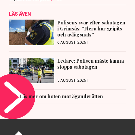
LÄS ÄVEN
Polisens svar efter sabotagen
i Grimsås: ”Flera har gripits
och avlägsnats”
6 AUGUSTI 2026 |
Ledare: Polisen måste kunna
stoppa sabotagen
5 AUGUSTI 2026 |
Läs mer om hoten mot äganderätten