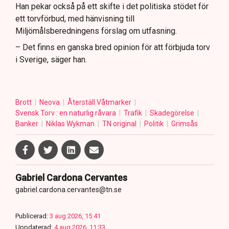
Han pekar också på ett skifte i det politiska stödet för
ett torvförbud, med hänvisning till
Miljömålsberedningens förslag om utfasning.
– Det finns en ganska bred opinion för att förbjuda torv
i Sverige, säger han.
Brott
Neova
Återställ Våtmarker
Svensk Torv : en naturlig råvara
Trafik
Skadegörelse
Banker
Niklas Wykman
TN original
Politik
Grimsås
Gabriel Cardona Cervantes
gabriel.cardona.cervantes@tn.se
Publicerad:
3 aug 2026, 15:41
Uppdaterad:
4 aug 2026, 11:33