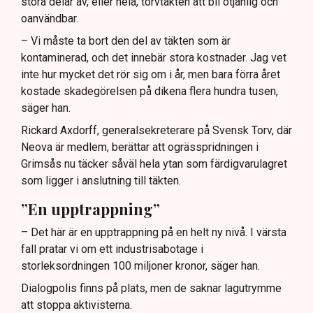
stora delar av, eller hela, torvtäkten att bli otjänlig och
oanvändbar.
– Vi måste ta bort den del av täkten som är
kontaminerad, och det innebär stora kostnader. Jag vet
inte hur mycket det rör sig om i år, men bara förra året
kostade skadegörelsen på dikena flera hundra tusen,
säger han.
Rickard Axdorff, generalsekreterare på Svensk Torv, där
Neova är medlem, berättar att ogrässpridningen i
Grimsås nu täcker såväl hela ytan som färdigvarulagret
som ligger i anslutning till täkten.
”En upptrappning”
– Det här är en upptrappning på en helt ny nivå. I värsta
fall pratar vi om ett industrisabotage i
storleksordningen 100 miljoner kronor, säger han.
Dialogpolis finns på plats, men de saknar lagutrymme
att stoppa aktivisterna.