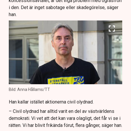
koncessionsavtalet, är det inga problem med ogräsfrön
i den. Det är inget sabotage eller skadegörelse, säger
han.
Bild: Anna Hållams/TT
Han kallar istället aktionerna civil olydnad.
– Civil olydnad har alltid varit en del av västvärldens
demokrati. Vi vet att det kan vara olagligt, det får vi se i
rätten. Vi har blivit frikända förut, flera gånger, säger han.