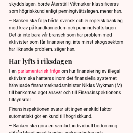
skyddslagen, borde Återställ Våtmarker klassificeras
som högriskkund enligt penningtvättslagen, menar han.
– Banken ska följa både svensk och europeisk banklag,
med krav på kundkännedom och penningtvättslagen.
Det är inte bara vår bransch som har problem med
aktivister som får finansiering, inte minst skogssektorn
har liknande problem, säger han.
Har lyfts i riksdagen
I en
parlamentarisk fråga
om hur finansiering av illegal
aktivism ska hanteras inom det finansiella systemet
hänvisade finansmarknadsminister Niklas Wykman (M)
till bankernas eget ansvar och till Finansinspektionens
tillsynsroll.
Finansinspektionen svarar att ingen enskild faktor
automatiskt gör en kund till högriskkund.
– Banken ska göra en samlad, individuell bedömning
utifrån bland annat kunden, verksamheten och