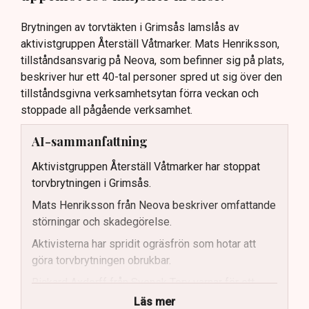
Brytningen av torvtäkten i Grimsås lamslås av
aktivistgruppen Återställ Våtmarker. Mats Henriksson,
tillståndsansvarig på Neova, som befinner sig på plats,
beskriver hur ett 40-tal personer spred ut sig över den
tillståndsgivna verksamhetsytan förra veckan och
stoppade all pågående verksamhet.
AI-sammanfattning
Aktivistgruppen Återställ Våtmarker har stoppat
torvbrytningen i Grimsås.
Mats Henriksson från Neova beskriver omfattande
störningar och skadegörelse.
Aktivisterna har spridit ogräsfrön som hotar att
göra torvbrytningen obrukbar.
Rickard Axdorff från Svensk Torv varnar för ett
stort ekonomiskt sabotage.
Läs mer