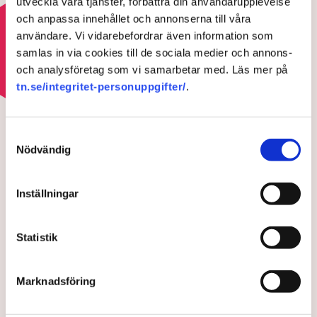
utveckla våra tjänster, förbättra din användarupplevelse
3 AUGUSTI 2026 |
och anpassa innehållet och annonserna till våra
användare. Vi vidarebefordrar även information som
Läs mer om hoten mot äganderätten
samlas in via cookies till de sociala medier och annons-
och analysföretag som vi samarbetar med. Läs mer på
tn.se/integritet-personuppgifter/
.
HOTEN MOT ÄGANDERÄTTEN
Aktivisterna klättrar upp på
Samtyckesval
maskiner – polisen kan inte
Nödvändig
avvisa dem: ”Upptrappning
på helt ny nivå”
Inställningar
Statistik
Marknadsföring