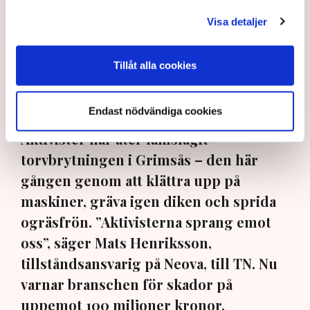
Visa detaljer
"Det är problematiskt att det finns organisationer som samlar
Tillåt alla cookies
in pengar för att bedriva brottslig verksamhet i grupp", säger
Rickard Axdorff, generalsekreterare på Svensk Torv, där
Neova är medlem. Bild: Privat, Svensk Torv, Anna Hållams/TT
Endast nödvändiga cookies
Aktivister har åter lamslagit
torvbrytningen i Grimsås – den här
gången genom att klättra upp på
maskiner, gräva igen diken och sprida
ogräsfrön. ”Aktivisterna sprang emot
oss”, säger Mats Henriksson,
tillståndsansvarig på Neova, till TN. Nu
varnar branschen för skador på
uppemot 100 miljoner kronor.