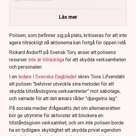
40 personer misstänks med cirka 120
brottsmisstankar kopplade.
Läs mer
Polisen använder drönare och uniformerad polis
för att dokumentera bevis.
Polisen, som befinner sig på plats, kritiseras för att inte
agera tillräckligt då aktionerna kan fortgå för öppen ridå.
Samtidigt är polisarbetet komplext när det gäller
att navigera juridiska rättigheter och gränser.
Rickard Axdorff på Svensk Torv, anser att polisens
resurser
inte är tillräckliga
för att skydda verksamheten
och personalen.
I en
ledare i Svenska Dagbladet
skrev Tove Lifvendahl
att polisen ”behöver utveckla sina metoder för att
skydda tillståndsgivna verksamheter” mot sabotage,
och varnade för att det annars råder ”djungelns lag”.
På sociala medier ifrågasätts det om allemansrätten
bör ge utrymme för aktivister att blockera en
tillståndsgiven verksamhet, och om inte polisen borde
ha en tydligare skyldighet att skydda privat egendom