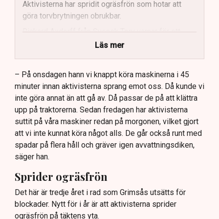
Aktivisterna har spridit ogräsfrön som hotar att
göra torvbrytningen obrukbar.
Rickard Axdorff från Svensk Torv varnar för ett
stort ekonomiskt sabotage.
Läs mer
Dialogpolisen på plats står maktlös inför
aktivisternas handlingar.
– På onsdagen hann vi knappt köra maskinerna i 45
minuter innan aktivisterna sprang emot oss. Då kunde vi
Frågor kvarstår om finansiering av illegal aktivism.
inte göra annat än att gå av. Då passar de på att klättra
upp på traktorerna. Sedan fredagen har aktivisterna
suttit på våra maskiner redan på morgonen, vilket gjort
att vi inte kunnat köra något alls. De går också runt med
spadar på flera håll och gräver igen avvattningsdiken,
säger han.
Sprider ogräsfrön
Det här är tredje året i rad som Grimsås utsätts för
blockader. Nytt för i år är att aktivisterna sprider
ogräsfrön på täktens yta.