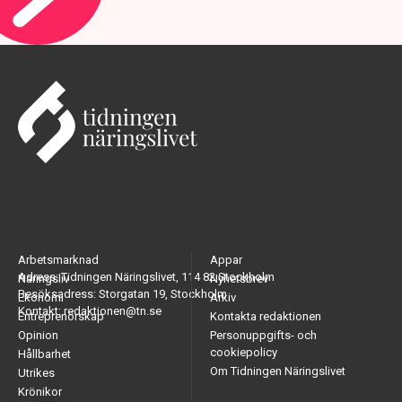
Arbetsmarknad
Appar
Adress: Tidningen Näringslivet, 114 82 Stockholm
Näringsliv
Nyhetsbrev
Besöksadress: Storgatan 19, Stockholm
Ekonomi
Arkiv
Kontakt: redaktionen@tn.se
Entreprenörskap
Kontakta redaktionen
Opinion
Personuppgifts- och
cookiepolicy
Hållbarhet
Om Tidningen Näringslivet
Utrikes
Krönikor