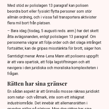
Med stöd av polislagen 13 paragraf kan polisen
beordra bort eller fysiskt flytta personer som stör
allmän ordning, och i vissa fall transportera aktivister
flera mil bort från platsen.
– Bara idag (tisdag, 5 augusti reds. anm.) har det skett
åtta avlägsnanden, enligt polislagen 13 paragraf. Om
personerna vägrar att följa order och det olaga intrånget
fortsätter, kan de gripas misstänkta för brott, säger hon.
Samtidigt menar Anna-Lena Mann att polisens uppgift
är att vara opartisk, att följa lagstiftningen och att
navigera i den juridiska och moraliska komplexiteten i
frågan.
Rätten har sina gränser
En sådan aspekt är att Grimsås mosse räknas juridiskt
som natur- och våtmark, inte som ett inhägnat
industriområde. Det innebär att allemansrätten i
grunden gäller på platsen. Men den rätten har sina