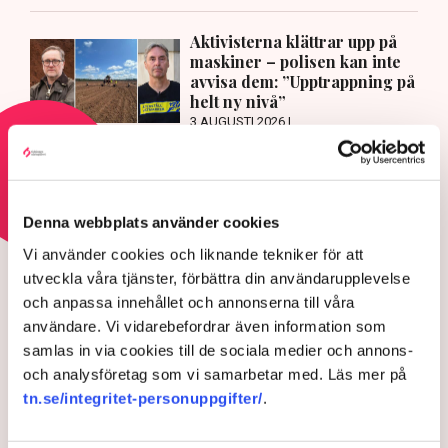
Aktivisterna klättrar upp på
maskiner – polisen kan inte
avvisa dem: ”Upptrappning på
helt ny nivå”
3 AUGUSTI 2026 |
Läs mer om hoten mot äganderätten
Denna webbplats använder cookies
HOTEN MOT ÄGANDERÄTTEN
Vi använder cookies och liknande tekniker för att
Aktivisterna klättrar upp på
utveckla våra tjänster, förbättra din användarupplevelse
maskiner – polisen kan inte
och anpassa innehållet och annonserna till våra
användare. Vi vidarebefordrar även information som
avvisa dem: ”Upptrappning
samlas in via cookies till de sociala medier och annons-
på helt ny nivå”
och analysföretag som vi samarbetar med. Läs mer på
tn.se/integritet-personuppgifter/
.