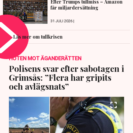
Efter Trumps tullmiss – Amazon
får miljardersättning
31 JULI 2026 |
Läs mer om tullkrisen
HOTEN MOT ÄGANDERÄTTEN
Polisens svar efter sabotagen i
Grimsås: ”Flera har gripits
och avlägsnats”