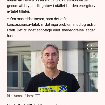
menar att Neova bryter mot sitt koncessionsavtal
genom att bryta odlingstorv i stället för den energitorv
avtalet tillåter.
– Om man eldar torven, som det står i
koncessionsavtalet, är det inga problem med ogräsfrön
i den. Det är inget sabotage eller skadegörelse, säger
han.
Bild: Anna Hållams/TT