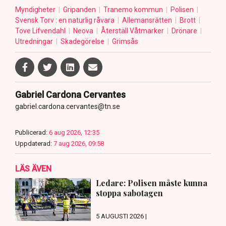
Myndigheter
Gripanden
Tranemo kommun
Polisen
Svensk Torv : en naturlig råvara
Allemansrätten
Brott
Tove Lifvendahl
Neova
Återställ Våtmarker
Drönare
Utredningar
Skadegörelse
Grimsås
Gabriel Cardona Cervantes
gabriel.cardona.cervantes@tn.se
Publicerad:
6 aug 2026, 12:35
Uppdaterad:
7 aug 2026, 09:58
LÄS ÄVEN
Ledare: Polisen måste kunna
stoppa sabotagen
5 AUGUSTI 2026 |