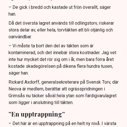
– De gick i bredd och kastade ut frön överallt, säger
han.
Då det översta lagret används till odlingstorv, riskerar
stora delar av, eller hela, torvtäkten att bli otjänlig och
oanvändbar.
– Vi måste ta bort den del av täkten som är
kontaminerad, och det innebär stora kostnader. Jag vet
inte hur mycket det rör sig om i år, men bara förra året
kostade skadegörelsen på dikena flera hundra tusen,
säger han.
Rickard Axdorff, generalsekreterare på Svensk Torv, där
Neova är medlem, berättar att ogrässpridningen i
Grimsås nu täcker såväl hela ytan som färdigvarulagret
som ligger i anslutning till täkten.
”En upptrappning”
– Det här är en upptrappning på en helt ny nivå. I värsta