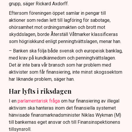
grupp, säger Rickard Axdorff.
Eftersom föreningen öppet samlar in pengar till
aktioner som redan lett till lagföring för sabotage,
ohörsamhet mot ordningsmakten och brott mot
skyddslagen, borde Återställ Våtmarker klassificeras
som högriskkund enligt penningtvättslagen, menar han.
– Banken ska följa både svensk och europeisk banklag,
med krav på kundkännedom och penningtvättslagen.
Det är inte bara vår bransch som har problem med
aktivister som får finansiering, inte minst skogssektorn
har liknande problem, säger han.
Har lyfts i riksdagen
I en
parlamentarisk fråga
om hur finansiering av illegal
aktivism ska hanteras inom det finansiella systemet
hänvisade finansmarknadsminister Niklas Wykman (M)
till bankernas eget ansvar och till Finansinspektionens
tillsynsroll.