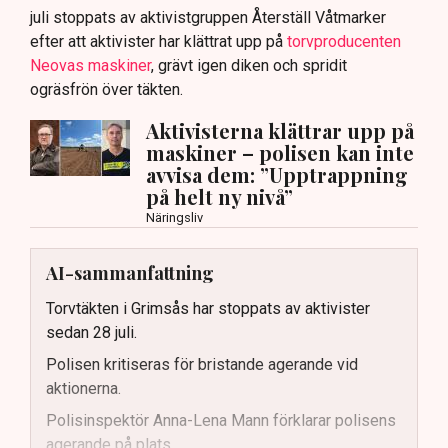
juli stoppats av aktivistgruppen Återställ Våtmarker
efter att aktivister har klättrat upp på
torvproducenten
Neovas maskiner
, grävt igen diken och spridit
ogräsfrön över täkten.
Aktivisterna klättrar upp på
maskiner – polisen kan inte
avvisa dem: ”Upptrappning
på helt ny nivå”
Näringsliv
AI-sammanfattning
Torvtäkten i Grimsås har stoppats av aktivister
sedan 28 juli.
Polisen kritiseras för bristande agerande vid
aktionerna.
Polisinspektör Anna-Lena Mann förklarar polisens
agerande på plats.