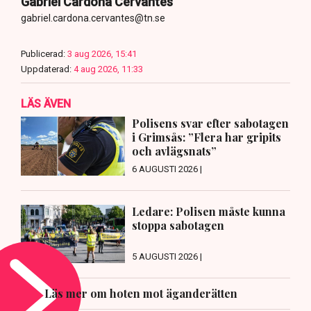
Gabriel Cardona Cervantes
gabriel.cardona.cervantes@tn.se
Publicerad:
3 aug 2026, 15:41
Uppdaterad:
4 aug 2026, 11:33
LÄS ÄVEN
Polisens svar efter sabotagen
i Grimsås: ”Flera har gripits
och avlägsnats”
6 AUGUSTI 2026 |
Ledare: Polisen måste kunna
stoppa sabotagen
5 AUGUSTI 2026 |
Läs mer om hoten mot äganderätten