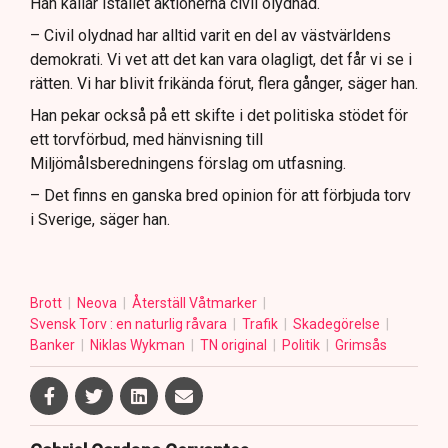
Han kallar istället aktionerna civil olydnad.
– Civil olydnad har alltid varit en del av västvärldens
demokrati. Vi vet att det kan vara olagligt, det får vi se i
rätten. Vi har blivit frikända förut, flera gånger, säger han.
Han pekar också på ett skifte i det politiska stödet för
ett torvförbud, med hänvisning till
Miljömålsberedningens förslag om utfasning.
– Det finns en ganska bred opinion för att förbjuda torv
i Sverige, säger han.
Brott
Neova
Återställ Våtmarker
Svensk Torv : en naturlig råvara
Trafik
Skadegörelse
Banker
Niklas Wykman
TN original
Politik
Grimsås