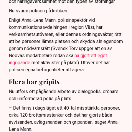
och näringsverksamhet mot den typen av störningar.
Nu svarar polisen på kritiken.
Enligt Anna-Lena Mann, polisinspektör vid
kommunikationsavdelningen i region Väst, har
verksamhetsutövaren, eller dennes ordningsvakter, rätt
att be personer lämna platsen och skydda sin egendom
genom nödvärnsrätt (Svensk Torv uppger att en av
Neovas medarbetare redan ska
ha gjort ett eget
ingripande
mot aktivister på plats). Utöver det har
polisen egna befogenheter att agera.
Flera har gripits
Nu utförs ett pågående arbete av dialogpolis, drönare
och uniformerad polis på plats.
– Det finns i dagsläget ett 40-tal misstänkta personer,
cirka 120 brottsmisstankar och det har gjorts både
avvisanden, avlägsnanden och gripanden, säger Anna-
Lena Mann.