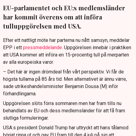
EU-parlamentet och EU:s medlemsländer
har kommit överens om att införa
tulluppgörelsen med USA.
Efter ett nattligt möte har parterna nu nått samsyn, meddelar
EPP i ett
pressmeddelande
. Uppgörelsen innebär i praktiken
att USA kommer att införa en 15-procentig tull på merparten
av alla europeiska varor.
– Det här är ingen drömdeal från vårt perspektiv. Vi får de
högsta tullarna på 85 års tid. Men alternativet är ännu värre,
sade utrikeshandelsminister Benjamin Dousa (M) inför
förhandlingarna.
Uppgörelsen slöts förra sommaren men har fram tills nu
behandlats av EU och dess medlemsländer för att få fram
slutliga formuleringar.
USA:s president Donald Trump har uttryckt att hans tålamod
börjat rinna ut och gav EU fram till den 4 juli på sig att