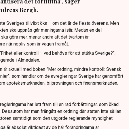
mantisera det förflutna”, säger
ndreas Bergh.
e Sveriges tillväxt öka – om det är de flesta överens. Men
äxten ska uppnås går meningarna isär. Medan en del
a ska göra mer, menar andra att det tvärtom är
re näringsliv som är vägen framåt.
Frihet eller kontroll – vad behövs för att stärka Sverige?”,
ngerade i Almedalen.
n är aktuell med boken ”Mer ordning, mindre kontroll: Svensk
nnier”, som handlar om de avregleringar Sverige har genomfört
som apoteksmarknaden, bilprovningen och finansmarknaden.
regleringarna har lett fram till en rad förbättringar, som ökad
er. Dessutom har man frångått en ordning där staten inte sällan
ktören samtidigt som den utgjorde reglerande myndighet.
a är absolut viktigast av de här förändringarna är