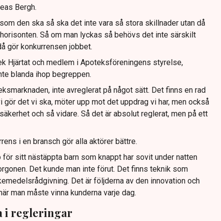
reas Bergh.
om den ska så ska det inte vara så stora skillnader utan då
a horisonten. Så om man lyckas så behövs det inte särskilt
då gör konkurrensen jobbet.
 Hjärtat och medlem i Apoteksföreningens styrelse,
inte blanda ihop begreppen.
ksmarknaden, inte avreglerat på något sätt. Det finns en rad
vi gör det vi ska, möter upp mot det uppdrag vi har, men också
tsäkerhet och så vidare. Så det är absolut reglerat, men på ett
rens i en bransch gör alla aktörer bättre.
 för sitt nästäppta barn som knappt har sovit under natten
orgonen. Det kunde man inte förut. Det finns teknik som
kemedelsrådgivning. Det är följderna av den innovation och
är man måste vinna kunderna varje dag.
a i regleringar