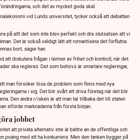
örändringarna, och det av mycket goda skäl.
onalekonomi vid Lunds universitet, tycker också att debatten
sera på allt det som inte blev perfekt och dra slutsatsen att vi
r innan. Det är också väldigt lätt att romantisera det förflutna.
ömmas bort, säger han.
d att diskutera frågan i termer av frihet och kontroll, när det
ader ska regleras. Det som behövs är smartare regleringar,
r att man försöker lösa de problem som finns med nya
gleringarna i sig. Det blir svårt att driva företag när det blir
arna. Den andra r/isken är att man tar tillbaka det till staten
n införde marknaderna från första början.
öra jobbet
tet att privata alternativ inte är bättre än de offentliga och
gon poäng med att ha konkurrens. Men den tanken bygger på