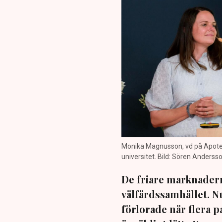
Monika Magnusson, vd på Apotek
universitet. Bild: Sören Anderss
De friare marknader
välfärdssamhället. Nu
förlorade när flera pa