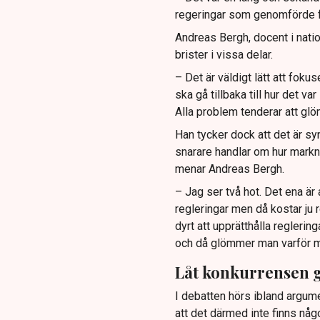
regeringar som genomförde f
Andreas Bergh, docent i nati
brister i vissa delar.
– Det är väldigt lätt att foku
ska gå tillbaka till hur det va
Alla problem tenderar att gl
Han tycker dock att det är syn
snarare handlar om hur markn
menar Andreas Bergh.
– Jag ser två hot. Det ena ä
regleringar men då kostar ju re
dyrt att upprätthålla reglering
och då glömmer man varför ma
Låt konkurrensen g
I debatten hörs ibland argumen
att det därmed inte finns nå