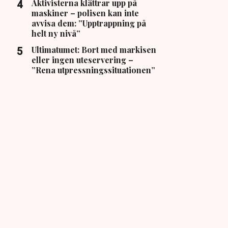
Aktivisterna klättrar upp på
maskiner – polisen kan inte
avvisa dem: ”Upptrappning på
helt ny nivå”
Ultimatumet: Bort med markisen
eller ingen uteservering –
”Rena utpressningssituationen”