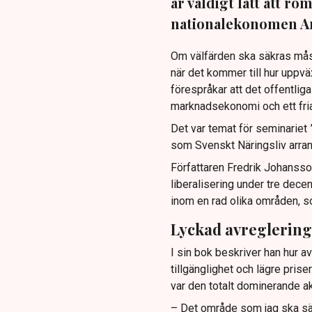
är väldigt lätt att ro
nationalekonomen A
Om välfärden ska säkras måst
när det kommer till hur uppv
förespråkar att det offentlig
marknadsekonomi och ett fria
Det var temat för seminariet ”
som Svenskt Näringsliv arra
Författaren Fredrik Johansso
liberalisering under tre dece
inom en rad olika områden, 
Lyckad avreglering
I sin bok beskriver han hur av
tillgänglighet och lägre pris
var den totalt dominerande a
– Det område som jag ska säg