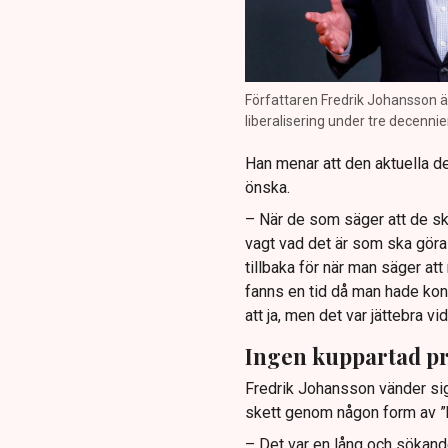
Författaren Fredrik Johansson ä
liberalisering under tre decennie
Han menar att den aktuella deb
önska.
– När de som säger att de ska 
vagt vad det är som ska gör
tillbaka för när man säger att
fanns en tid då man hade kont
att ja, men det var jättebra vi
Ingen kuppartad p
Fredrik Johansson vänder sig 
skett genom någon form av ”ku
– Det var en lång och sökand