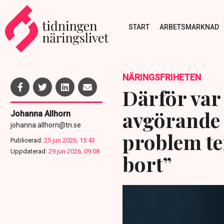
START
ARBETSMARKNAD
NÄRINGSFRIHETEN
Därför var
avgörande f
Johanna Allhorn
johanna.allhorn@tn.se
problem te
Publicerad:
25 jun 2026, 15:43
Uppdaterad:
29 jun 2026, 09:08
bort”