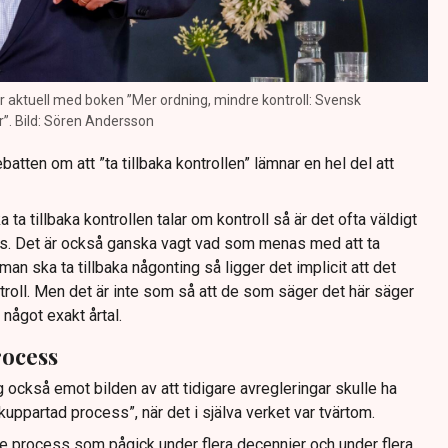
r aktuell med boken ”Mer ordning, mindre kontroll: Svensk
r”. Bild: Sören Andersson
atten om att ”ta tillbaka kontrollen” lämnar en hel del att
ta tillbaka kontrollen talar om kontroll så är det ofta väldigt
as. Det är också ganska vagt vad som menas med att ta
 man ska ta tillbaka någonting så ligger det implicit att det
roll. Men det är inte som så att de som säger det här säger
d något exakt årtal.
rocess
också emot bilden av att tidigare avregleringar skulle ha
ppartad process”, när det i själva verket var tvärtom.
e process som pågick under flera decennier och under flera