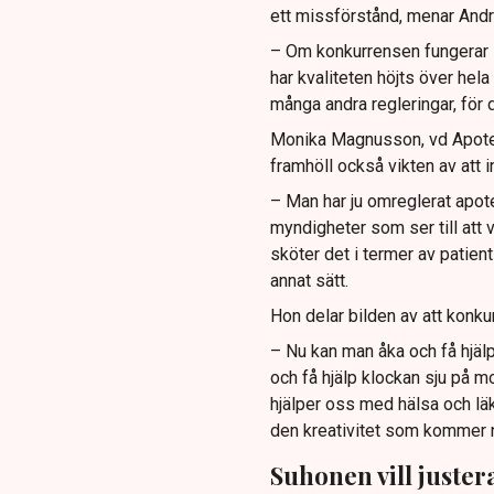
ett missförstånd, menar And
– Om konkurrensen fungerar s
har kvaliteten höjts över hel
många andra regleringar, för 
Monika Magnusson, vd Apotek
framhöll också vikten av att 
– Man har ju omreglerat apote
myndigheter som ser till att 
sköter det i termer av patien
annat sätt.
Hon delar bilden av att konkur
– Nu kan man åka och få hjälp
och få hjälp klockan sju på m
hjälper oss med hälsa och lä
den kreativitet som kommer n
Suhonen vill juster