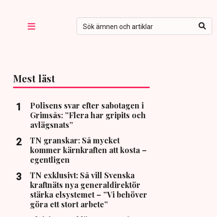
Mest läst
Polisens svar efter sabotagen i
Grimsås: ”Flera har gripits och
avlägsnats”
TN granskar: Så mycket
kommer kärnkraften att kosta –
egentligen
TN exklusivt: Så vill Svenska
kraftnäts nya generaldirektör
stärka elsystemet – ”Vi behöver
göra ett stort arbete”