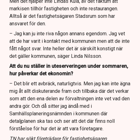
Men det hjälper inte Lindas Kula, av det faktum att
markisen tillhör fastigheten och inte restaurangen.
Alltså är det fastighetsägaren Stadsrum som har
ansvaret för den.
– Jag kan ju inte riva någon annans egendom. Jag vet
att de har varit i kontakt med kommunen men att de inte
fått något svar. Inte heller det är särskilt konstigt när
det gäller kommunen, säger Linda Nilsson.
Att du nu ställer in uteserveringen under sommaren,
hur påverkar det ekonomin?
– Det blir ett avbräck, naturligtvis. Men jag kan inte ägna
mig åt allt diskuterande fram och tillbaka där det verkar
som att den ena delen av förvaltningen inte vet vad den
andra gör. Och då sitter jag ändå med i
Samhällsplaneringsnämnden i kommunen där
detaljplanen ska tas och ser att det där finns noll
förståelse för hur det är att vara företagare.
TN har sökt företrädare för fastighetsägaren