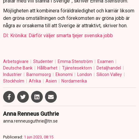
pratar med vill stanna i Sverige”, skriver Emma Stenström.
Möjligheten att kombinera föräldraledighet och karriär liksom
den gröna omställningen och förekomsten av gröna jobb är
några av orsakerna till att Sverige är attraktivt, skriver hon.
DI: Krönika: Därför väljer smarta tjejer svenska jobb
Arbetsgivare
Studenter
Emma Stenström
Examen
Deutsche Bank
Hållbarhet
Tjänstesektorn
Detaljhandel
Industrier
Barnomsorg
Ekonomi
London
Silicon Valley
Stockholm
Afrika
Asien
Nordamerika
Anna Renneus Guthrie
anna.renneusguthrie@tn.se
Publicerad:
1 jun 2023, 08:15