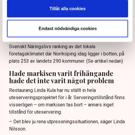
Norrköpings Tidningar säger en företrädare för
kommunen att en del restaurangföretagare ”kör ett
Tillåt alla cookies
fulspel”, att ”en liten klick maximalt stretchar
systemet.”
Endast nödvändiga cookies
– Det är typiskt för hur en del tjänstemän i kommunen
ser på oss, säger Linda Nilsson och hänvisar till
Svenskt Näringslivs ranking av det lokala
företagsklimatet där Norrköping idag ligger i botten, på
plats 253 av landets 290 kommuner. (Se artikel nedan)
Hade markisen varit frihängande
hade det inte varit något problem
Restaurang Linda Kula har nu ställt in hela
uteserveringsprojektet för i år. Serveringstillstånd finns
visserligen – om markisen tas bort – annars inget
tillstånd för uteservering.
– Det blev ju rena utpressningssituationen, säger Linda
Nilsson.