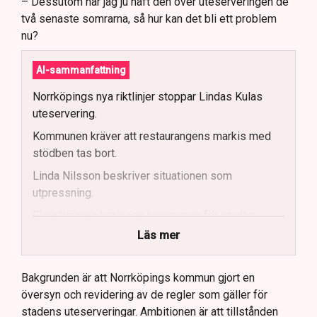
– Dessutom har jag ju haft den över uteserveringen de
två senaste somrarna, så hur kan det bli ett problem
nu?
AI-sammanfattning
Norrköpings nya riktlinjer stoppar Lindas Kulas
uteservering.
Kommunen kräver att restaurangens markis med
stödben tas bort.
Linda Nilsson beskriver situationen som
utpressning.
Flera krögare kritiserar kommunen för otydlig
kommunikation.
Läs mer
Kommunen vill skapa enhetliga regler för
uteserveringar.
Bakgrunden är att Norrköpings kommun gjort en
översyn och revidering av de regler som gäller för
Lindas Kula ställer in uteserveringen för
stadens uteserveringar. Ambitionen är att tillstånden
sommaren.