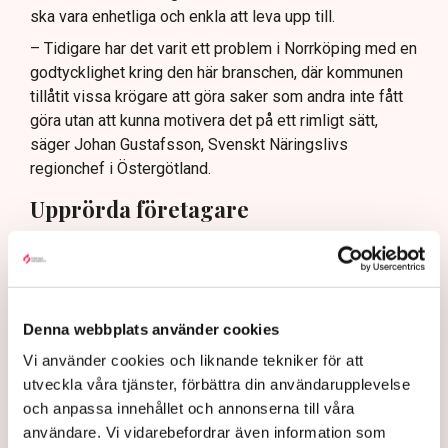
ska vara enhetliga och enkla att leva upp till.
– Tidigare har det varit ett problem i Norrköping med en
godtycklighet kring den här branschen, där kommunen
tillåtit vissa krögare att göra saker som andra inte fått
göra utan att kunna motivera det på ett rimligt sätt,
säger Johan Gustafsson, Svenskt Näringslivs
regionchef i Östergötland.
Upprörda företagare
I korthet innebär förändringen att en del av det som
kallas allmän platsmark ändras till att bli så kallad
kvartersmark. Allmän platsmark är till för allmänheten
och kan bara upplåtas för annan verksamhet, till
Denna webbplats använder cookies
exempel en uteservering, under begränsad tid och får
Vi använder cookies och liknande tekniker för att
inte ha alltför omfattande konstruktioner som väggar
utveckla våra tjänster, förbättra din användarupplevelse
och inglasning.
och anpassa innehållet och annonserna till våra
– Det har funnits konstruktioner runt uteserveringarna
användare. Vi vidarebefordrar även information som
som inte varit öppna och sådana är inte tillåtna på