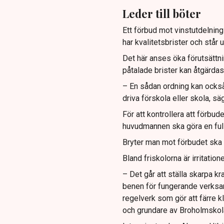
Leder till böter
Ett förbud mot vinstutdelning 
har kvalitetsbrister och står
Det här anses öka förutsättn
påtalade brister kan åtgärdas
– En sådan ordning kan också l
driva förskola eller skola, s
För att kontrollera att förbude
huvudmannen ska göra en full
Bryter man mot förbudet ska d
Bland friskolorna är irritation
– Det går att ställa skarpa k
benen för fungerande verksamh
regelverk som gör att färre k
och grundare av Broholmskol