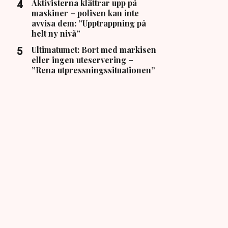
Aktivisterna klättrar upp på
maskiner – polisen kan inte
avvisa dem: ”Upptrappning på
helt ny nivå”
Ultimatumet: Bort med markisen
eller ingen uteservering –
”Rena utpressningssituationen”