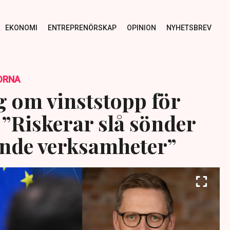
EKONOMI
ENTREPRENÖRSKAP
OPINION
NYHETSBREV
ORNA
g om vinststopp för
 ”Riskerar slå sönder
nde verksamheter”