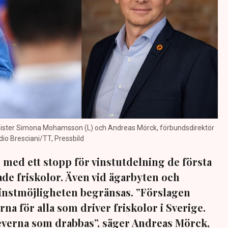
inister Simona Mohamsson (L) och Andreas Mörck, förbundsdirektör
dio Bresciani/TT, Pressbild
med ett stopp för vinstutdelning de första
ade friskolor. Även vid ägarbyten och
 vinstmöjligheten begränsas. ”Förslagen
na för alla som driver friskolor i Sverige.
leverna som drabbas”, säger Andreas Mörck,