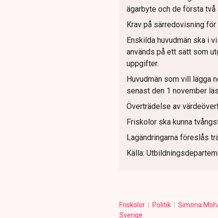
ägarbyte och de första två 
Krav på särredovisning för
Enskilda huvudmän ska i vis
används på ett sätt som utg
uppgifter.
Huvudmän som vill lägga n
senast den 1 november läså
Överträdelse av värdeöverfö
Friskolor ska kunna tvångsf
Lagändringarna föreslås träd
Källa: Utbildningsdepartem
Friskolor
Politik
Simona Mo
Sverige