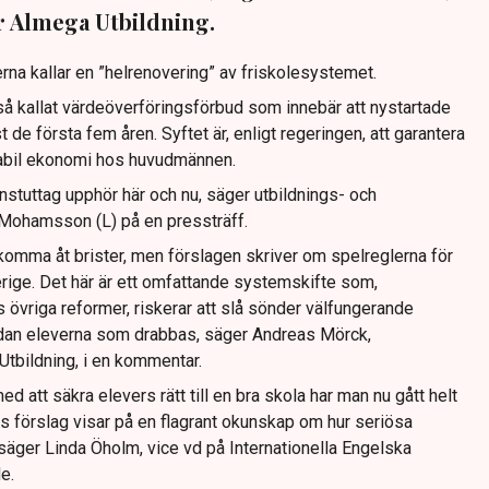
r Almega Utbildning.
erna kallar en ”helrenovering” av friskolesystemet.
 så kallat värdeöverföringsförbud som innebär att nystartade
t de första fem åren. Syftet är, enligt regeringen, att garantera
tabil ekonomi hos huvudmännen.
nstuttag upphör här och nu, säger utbildnings- och
 Mohamsson (L) på en pressträff.
 komma åt brister, men förslagen skriver om spelreglerna för
verige. Det här är ett omfattande systemskifte som,
övriga reformer, riskerar att slå sönder välfungerande
ndan eleverna som drabbas, säger Andreas Mörck,
Utbildning, i en kommentar.
d att säkra elevers rätt till en bra skola har man nu gått helt
ns förslag visar på en flagrant okunskap om hur seriösa
 säger Linda Öholm, vice vd på Internationella Engelska
e.