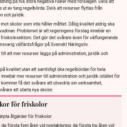
dning på två stora negativa risker med förslagen. Dels att
 ut av tung regelbörda. Dels att resurser flyttas från
n och juridik.
mot skolor som inte håller måttet. Dålig kvalitet aldrig ska
uvudman. Problemet är att regeringens förslag innebär en
a friskolesektorn. Det gör det svårare även för välfungerande
nsvarig välfärdsfrågor på Svenskt Näringsliv.
 till att mer resurser läggs på administration, juridik och
 på kvalitet utan att samtidigt öka regelbördan för hela
nnebär mer resurser till administration och juridik istället för
r kommer få det svårare att utveckla sin verksamhet,
årare att starta nya skolor.
kor för friskolor
pta åtgärder för friskolor.
de första fem åren vid nyetablering, de första tre åren vid