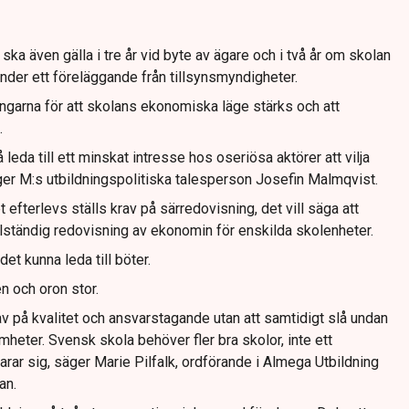
ska även gälla i tre år vid byte av ägare och i två år om skolan
 under ett föreläggande från tillsynsmyndigheter.
ingarna för att skolans ekonomiska läge stärks och att
.
eda till ett minskat intresse hos oseriösa aktörer att vilja
äger M:s utbildningspolitiska talesperson Josefin Malmqvist.
t efterlevs ställs krav på särredovisning, det vill säga att
ständig redovisning av ekonomin för enskilda skolenheter.
et kunna leda till böter.
en och oron stor.
rav på kvalitet och ansvarstagande utan att samtidigt slå undan
eter. Svensk skola behöver fler bra skolor, inte ett
larar sig, säger Marie Pilfalk, ordförande i Almega Utbildning
an.