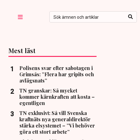
Mest läst
Polisens svar efter sabotagen i
Grimsås: ”Flera har gripits och
avlägsnats”
TN granskar: Så mycket
kommer kärnkraften att kosta –
egentligen
TN exklusivt: Så vill Svenska
kraftnäts nya generaldirektör
stärka elsystemet – ”Vi behöver
göra ett stort arbete”