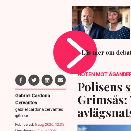
Läs mer om debat
HOTEN MOT ÄGANDE
Polisens s
Grimsås: 
Gabriel Cardona
Cervantes
avlägsnat
gabriel.cardona.cervantes
@tn.se
Publicerad:
6 aug 2026, 12:35
Uppdaterad:
7 aug 2026,