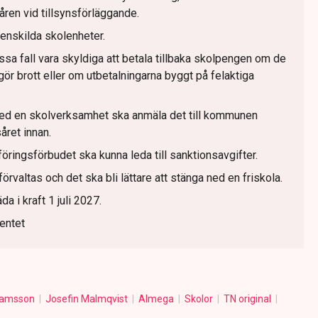
åren vid tillsynsförläggande.
 enskilda skolenheter.
sa fall vara skyldiga att betala tillbaka skolpengen om de
ör brott eller om utbetalningarna byggt på felaktiga
ed en skolverksamhet ska anmäla det till kommunen
ret innan.
ringsförbudet ska kunna leda till sanktionsavgifter.
örvaltas och det ska bli lättare att stänga ned en friskola.
a i kraft 1 juli 2027.
entet
hamsson
Josefin Malmqvist
Almega
Skolor
TN original