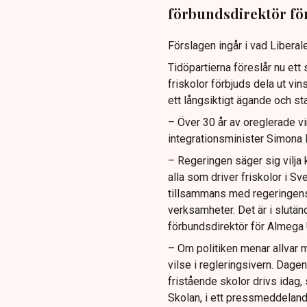
förbundsdirektör fö
Förslagen ingår i vad Liberal
Tidöpartierna föreslår nu ett
friskolor förbjuds dela ut vins
ett långsiktigt ägande och s
– Över 30 år av oreglerade vi
integrationsminister Simona
– Regeringen säger sig vilja
alla som driver friskolor i S
tillsammans med regeringens 
verksamheter. Det är i slutä
förbundsdirektör för Almega 
– Om politiken menar allvar me
vilse i regleringsivern. Dage
fristående skolor drivs idag,
Skolan, i ett pressmeddeland