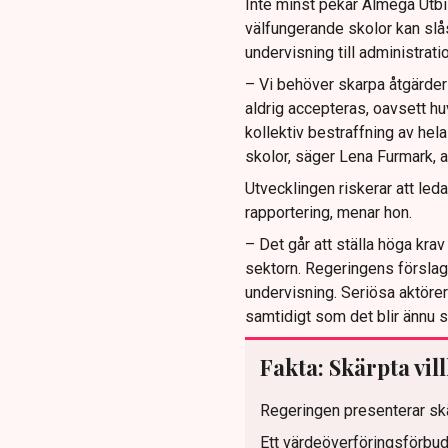
Inte minst pekar Almega Utbil
välfungerande skolor kan slås
undervisning till administratio
– Vi behöver skarpa åtgärder 
aldrig accepteras, oavsett h
kollektiv bestraffning av hel
skolor, säger Lena Furmark, a
Utvecklingen riskerar att leda
rapportering, menar hon.
– Det går att ställa höga krav
sektorn. Regeringens förslag i
undervisning. Seriösa aktöre
samtidigt som det blir ännu sv
Fakta: Skärpta vill
Regeringen presenterar skär
Ett värdeöverföringsförbud 