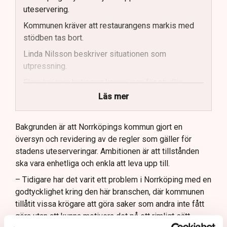
uteservering.
Kommunen kräver att restaurangens markis med
stödben tas bort.
Linda Nilsson beskriver situationen som
utpressning.
Flera krögare kritiserar kommunen för otydlig
kommunikation.
Läs mer
Kommunen vill skapa enhetliga regler för
uteserveringar.
Bakgrunden är att Norrköpings kommun gjort en
översyn och revidering av de regler som gäller för
Lindas Kula ställer in uteserveringen för
stadens uteserveringar. Ambitionen är att tillstånden
sommaren.
ska vara enhetliga och enkla att leva upp till.
– Tidigare har det varit ett problem i Norrköping med en
godtycklighet kring den här branschen, där kommunen
tillåtit vissa krögare att göra saker som andra inte fått
göra utan att kunna motivera det på ett rimligt sätt,