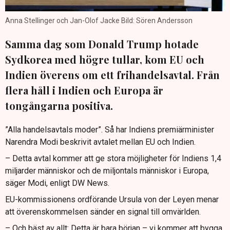
Anna Stellinger och Jan-Olof Jacke Bild: Sören Andersson
Samma dag som Donald Trump hotade
Sydkorea med högre tullar, kom EU och
Indien överens om ett frihandelsavtal. Från
flera håll i Indien och Europa är
tongångarna positiva.
”Alla handelsavtals moder”. Så har Indiens premiärminister
Narendra Modi beskrivit avtalet mellan EU och Indien.
– Detta avtal kommer att ge stora möjligheter för Indiens 1,4
miljarder människor och de miljontals människor i Europa,
säger Modi, enligt DW News.
EU-kommissionens ordförande Ursula von der Leyen menar
att överenskommelsen sänder en signal till omvärlden.
– Och bäst av allt: Detta är bara början – vi kommer att bygga