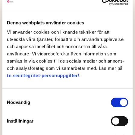
säger Johan Gustafsson, Svenskt Näringslivs
regionchef i Östergötland.
Upprörda företagare
Denna webbplats använder cookies
I korthet innebär förändringen att en del av det som
Vi använder cookies och liknande tekniker för att
kallas allmän platsmark ändras till att bli så kallad
utveckla våra tjänster, förbättra din användarupplevelse
kvartersmark. Allmän platsmark är till för allmänheten
och anpassa innehållet och annonserna till våra
och kan bara upplåtas för annan verksamhet, till
användare. Vi vidarebefordrar även information som
exempel en uteservering, under begränsad tid och får
samlas in via cookies till de sociala medier och annons-
inte ha alltför omfattande konstruktioner som väggar
och analysföretag som vi samarbetar med. Läs mer på
och inglasning.
tn.se/integritet-personuppgifter/
.
– Det har funnits konstruktioner runt uteserveringarna
som inte varit öppna och sådana är inte tillåtna på
Samtyckesval
offentlig mark. Därför görs förändringarna, säger Maria
Nödvändig
Egebäck, enhetschef på driftstöd och service i
Norrköping.
Inställningar
Förändringen från allmän platsmark till kvartersmark
medger att den kan hyras ut under längre tid och andra