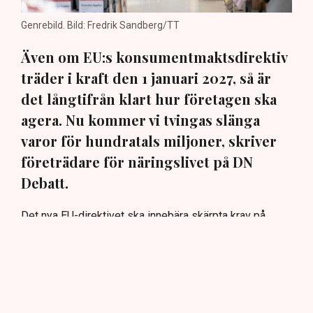
Genrebild. Bild: Fredrik Sandberg/TT
Även om EU:s konsumentmaktsdirektiv
träder i kraft den 1 januari 2027, så är
det långtifrån klart hur företagen ska
agera. Nu kommer vi tvingas slänga
varor för hundratals miljoner, skriver
företrädare för näringslivet på DN
Debatt.
Det nya EU-direktivet ska innebära skärpta krav på
företags miljö- och hållbarhetspåståenden. Men även
om syftet är bra, så är det fortfarande oklart hur
företagen ska agera när det gäller befintliga produkter
och förpackningsmaterial.
”I avsaknad av tydliga besked återstår därför i