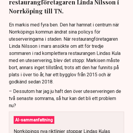
restaurangföretagaren Linda Nilsson i
Norrköping till TN.
En markis med fyra ben. Den har hamnat i centrum när
Norrköpings kommun ändrat sina policys för
uteserveringarna i staden. När restaurangföretagaren
Linda Nilsson i mars ansökte om att för tredje
sommaren i rad komplettera restaurangen Lindas Kula
med en uteservering, blev det stopp: Markisen måste
bort, annars inget tillstånd, trots att den har funnits på
plats i över tio år, har ett bygglov från 2015 och är
godkänd sedan 2018.
– Dessutom har jag ju haft den över uteserveringen de
två senaste somrarna, så hur kan det bli ett problem
nu?
AI-sammanfattning
Norrköpings nya riktlinjer stoppar Lindas Kulas