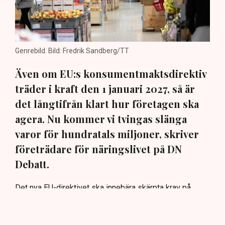
Genrebild. Bild: Fredrik Sandberg/TT
Även om EU:s konsumentmaktsdirektiv
träder i kraft den 1 januari 2027, så är
det långtifrån klart hur företagen ska
agera. Nu kommer vi tvingas slänga
varor för hundratals miljoner, skriver
företrädare för näringslivet på DN
Debatt.
Det nya EU-direktivet ska innebära skärpta krav på
företags miljö- och hållbarhetspåståenden. Men även
om syftet är bra, så är det fortfarande oklart hur
företagen ska agera när det gäller befintliga produkter