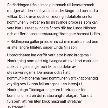
Förändringen från allmän platsmark till kvartersmark
medger att den kan hyras ut under längre tid och andra
villkor. Det kräver dock en ändring i detaljplanen för
kommunen vilket är en tidskrävande process som kan
vara klar i slutet av nästa år och där har Linda Nilsson
och ett flertal andra restaurangföretagare hamnat i kläm.
– Riktlinjerna gäller ju redan nu så min markis med ben
är inte längre tillåten, säger Linda Nilsson.
Upprördheten har därför varit stor bland krögarna i
Norrköping som sett sig tvungna att riva bort markiser,
staket, inglasningar och liknande delar av
uteserveringarna. De menar också att
kommunikationerna med kommunen varit knapphändig,
otydlig och i vissa fall arrogant. I en intervju i
Norrköpings Tidningar säger en företrädare för
kommunen att en del restaurangföretagare ”kör ett
fulspel”, att ”en liten klick maximalt stretchar
systemet.”