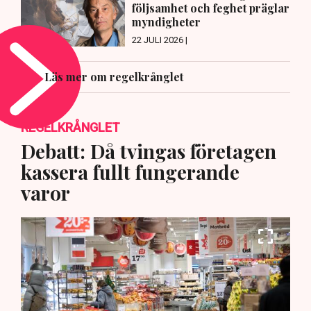
följsamhet och feghet präglar
myndigheter
22 JULI 2026 |
Läs mer om regelkrånglet
REGELKRÅNGLET
Debatt: Då tvingas företagen
kassera fullt fungerande
varor