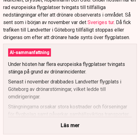
rad europeiska flygplatser tvingats till tillfälliga
nedstängningar efter att drönare observerats i området. Så
sent som i början av november var det
Sveriges tur
. Då fick
trafiken till Landvetter i Göteborg tillfälligt stoppas eller
dirigeras om efter att drönare hade synts över flygplatsen.
AI-sammanfattning
Under hösten har flera europeiska flygplatser tvingats
stänga på grund av drönarincidenter.
Senast i november drabbades Landvetter flygplats i
Göteborg av drönarstörningar, vilket ledde till
omdirigeringar.
Stängningarna orsakar stora kostnader och förseningar
för flygbolag samt påverkar samhällsviktiga transporter.
Per Geijer, säkerhetschef på Transportföretagen,
Läs mer
påpekar att flygplatsernas skydd bör finansieras av
staten.