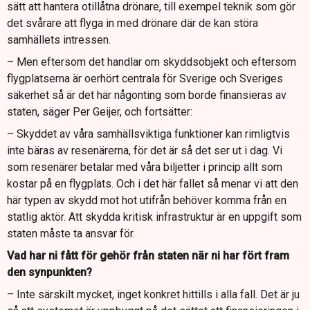
sätt att hantera otillåtna drönare, till exempel teknik som gör
det svårare att flyga in med drönare där de kan störa
samhällets intressen.
– Men eftersom det handlar om skyddsobjekt och eftersom
flygplatserna är oerhört centrala för Sverige och Sveriges
säkerhet så är det här någonting som borde finansieras av
staten, säger Per Geijer, och fortsätter:
– Skyddet av våra samhällsviktiga funktioner kan rimligtvis
inte bäras av resenärerna, för det är så det ser ut i dag. Vi
som resenärer betalar med våra biljetter i princip allt som
kostar på en flygplats. Och i det här fallet så menar vi att den
här typen av skydd mot hot utifrån behöver komma från en
statlig aktör. Att skydda kritisk infrastruktur är en uppgift som
staten måste ta ansvar för.
Vad har ni fått för gehör från staten när ni har fört fram
den synpunkten?
– Inte särskilt mycket, inget konkret hittills i alla fall. Det är ju