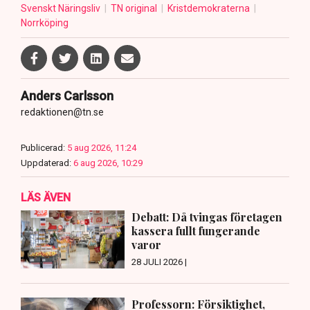
Svenskt Näringsliv
TN original
Kristdemokraterna
Norrköping
Anders Carlsson
redaktionen@tn.se
Publicerad:
5 aug 2026, 11:24
Uppdaterad:
6 aug 2026, 10:29
LÄS ÄVEN
Debatt: Då tvingas företagen
kassera fullt fungerande
varor
28 JULI 2026 |
Professorn: Försiktighet,