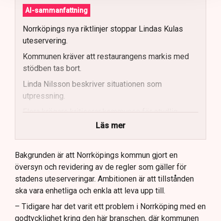
AI-sammanfattning
Norrköpings nya riktlinjer stoppar Lindas Kulas
uteservering.
Kommunen kräver att restaurangens markis med
stödben tas bort.
Linda Nilsson beskriver situationen som
utpressning.
Flera krögare kritiserar kommunen för otydlig
kommunikation.
Läs mer
Kommunen vill skapa enhetliga regler för
uteserveringar.
Bakgrunden är att Norrköpings kommun gjort en
översyn och revidering av de regler som gäller för
Lindas Kula ställer in uteserveringen för
stadens uteserveringar. Ambitionen är att tillstånden
sommaren.
ska vara enhetliga och enkla att leva upp till.
– Tidigare har det varit ett problem i Norrköping med en
godtycklighet kring den här branschen, där kommunen