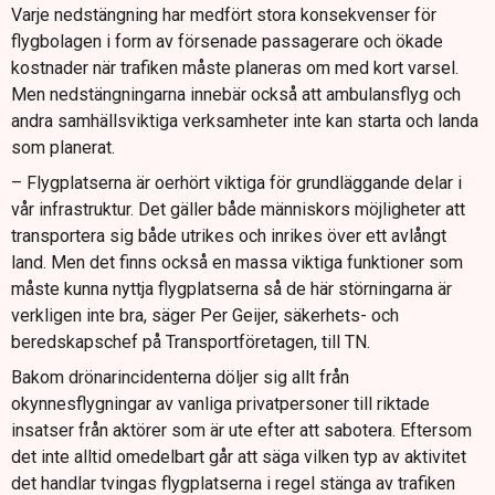
Varje nedstängning har medfört stora konsekvenser för
Diskussioner pågår mellan branschen och staten, men
flygbolagen i form av försenade passagerare och ökade
konkreta lösningar saknas fortfarande.
kostnader när trafiken måste planeras om med kort varsel.
Men nedstängningarna innebär också att ambulansflyg och
Geijer menar att ansvarsfull hantering och snabbare
andra samhällsviktiga verksamheter inte kan starta och landa
reaktion från myndigheterna behövs för att hantera
som planerat.
riskerna.
– Flygplatserna är oerhört viktiga för grundläggande delar i
vår infrastruktur. Det gäller både människors möjligheter att
transportera sig både utrikes och inrikes över ett avlångt
land. Men det finns också en massa viktiga funktioner som
måste kunna nyttja flygplatserna så de här störningarna är
verkligen inte bra, säger Per Geijer, säkerhets- och
beredskapschef på Transportföretagen, till TN.
Bakom drönarincidenterna döljer sig allt från
okynnesflygningar av vanliga privatpersoner till riktade
insatser från aktörer som är ute efter att sabotera. Eftersom
det inte alltid omedelbart går att säga vilken typ av aktivitet
det handlar tvingas flygplatserna i regel stänga av trafiken