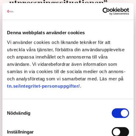
utpressningssituationen”
Denna webbplats använder cookies
Vi använder cookies och liknande tekniker för att
utveckla våra tjänster, förbättra din användarupplevelse
och anpassa innehållet och annonserna till våra
användare. Vi vidarebefordrar även information som
samlas in via cookies till de sociala medier och annons-
och analysföretag som vi samarbetar med. Läs mer på
”Riktlinjerna gäller ju redan nu så min markis med ben är inte
tn.se/integritet-personuppgifter/
.
längre tillåten”, säger Linda Nilsson som driver Lindas Kula i
Norrköping. Bild: Privat
Samtyckesval
Uteserveringen skulle ha öppnat i
Nödvändig
början av sommaren, för tredje året i
rad. Men kommunens plötsligt ändrade
Inställningar