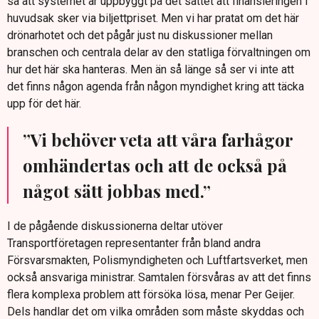
så att systemet är uppbyggt på det sättet att finansieringen i
huvudsak sker via biljettpriset. Men vi har pratat om det här
drönarhotet och det pågår just nu diskussioner mellan
branschen och centrala delar av den statliga förvaltningen om
hur det här ska hanteras. Men än så länge så ser vi inte att
det finns någon agenda från någon myndighet kring att täcka
upp för det här.
”Vi behöver veta att våra farhågor
omhändertas och att de också på
något sätt jobbas med.”
I de pågående diskussionerna deltar utöver
Transportföretagen representanter från bland andra
Försvarsmakten, Polismyndigheten och Luftfartsverket, men
också ansvariga ministrar. Samtalen försvåras av att det finns
flera komplexa problem att försöka lösa, menar Per Geijer.
Dels handlar det om vilka områden som måste skyddas och