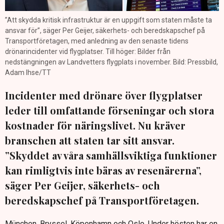
”Att skydda kritisk infrastruktur är en uppgift som staten måste ta
ansvar för”, säger Per Geijer, säkerhets- och beredskapschef på
Transportföretagen, med anledning av den senaste tidens
drönarincidenter vid flygplatser. Till höger: Bilder från
nedstängningen av Landvetters flygplats i november. Bild: Pressbild,
Adam Ihse/TT
Incidenter med drönare över flygplatser
leder till omfattande förseningar och stora
kostnader för näringslivet. Nu kräver
branschen att staten tar sitt ansvar.
”Skyddet av våra samhällsviktiga funktioner
kan rimligtvis inte bäras av resenärerna”,
säger Per Geijer, säkerhets- och
beredskapschef på Transportföretagen.
München, Bryssel, Köpenhamn och Oslo. Under hösten har en