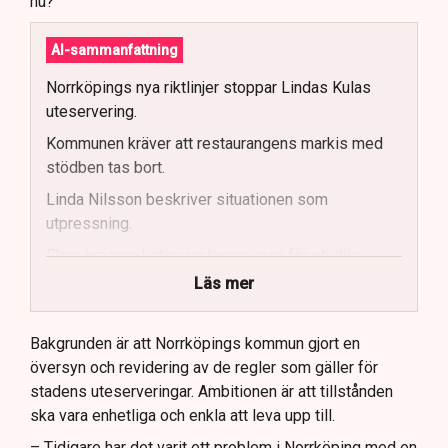
nu?
AI-sammanfattning
Norrköpings nya riktlinjer stoppar Lindas Kulas
uteservering.
Kommunen kräver att restaurangens markis med
stödben tas bort.
Linda Nilsson beskriver situationen som
utpressning.
Flera krögare kritiserar kommunen för otydlig
kommunikation.
Läs mer
Kommunen vill skapa enhetliga regler för
uteserveringar.
Bakgrunden är att Norrköpings kommun gjort en
översyn och revidering av de regler som gäller för
Lindas Kula ställer in uteserveringen för
stadens uteserveringar. Ambitionen är att tillstånden
sommaren.
ska vara enhetliga och enkla att leva upp till.
– Tidigare har det varit ett problem i Norrköping med en