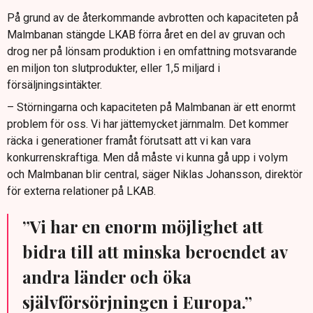
investeringar och kortare tillståndsprocesser.
På grund av de återkommande avbrotten och kapaciteten på
Malmbanan stängde LKAB förra året en del av gruvan och
Malmbanans framtid är avgörande för Sveriges industri,
drog ner på lönsam produktion i en omfattning motsvarande
export och klimatomställning.
en miljon ton slutprodukter, eller 1,5 miljard i
försäljningsintäkter.
– Störningarna och kapaciteten på Malmbanan är ett enormt
problem för oss. Vi har jättemycket järnmalm. Det kommer
räcka i generationer framåt förutsatt att vi kan vara
konkurrenskraftiga. Men då måste vi kunna gå upp i volym
och Malmbanan blir central, säger Niklas Johansson, direktör
för externa relationer på LKAB.
”Vi har en enorm möjlighet att
bidra till att minska beroendet av
andra länder och öka
självförsörjningen i Europa.”