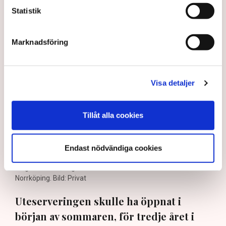
uteservering – ”Rena
Statistik
utpressningssituationen”
Marknadsföring
Visa detaljer
Tillåt alla cookies
Endast nödvändiga cookies
”Riktlinjerna gäller ju redan nu så min markis med ben är inte
längre tillåten”, säger Linda Nilsson som driver Lindas Kula i
Norrköping. Bild: Privat
Uteserveringen skulle ha öppnat i
början av sommaren, för tredje året i