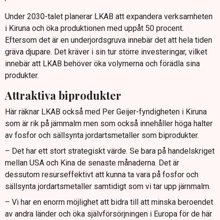
Under 2030-talet planerar LKAB att expandera verksamheten
i Kiruna och öka produktionen med uppåt 50 procent.
Eftersom det är en underjordsgruva innebär det att hela tiden
gräva djupare. Det kräver i sin tur större investeringar, vilket
innebär att LKAB behöver öka volymerna och förädla sina
produkter.
Attraktiva biprodukter
Här räknar LKAB också med Per Geijer-fyndigheten i Kiruna
som är rik på järnmalm men som också innehåller höga halter
av fosfor och sällsynta jordartsmetaller som biprodukter.
– Det har ett stort strategiskt värde. Se bara på handelskriget
mellan USA och Kina de senaste månaderna. Det är
dessutom resurseffektivt att kunna ta vara på fosfor och
sällsynta jordartsmetaller samtidigt som vi tar upp järnmalm.
– Vi har en enorm möjlighet att bidra till att minska beroendet
av andra länder och öka självförsörjningen i Europa för de här