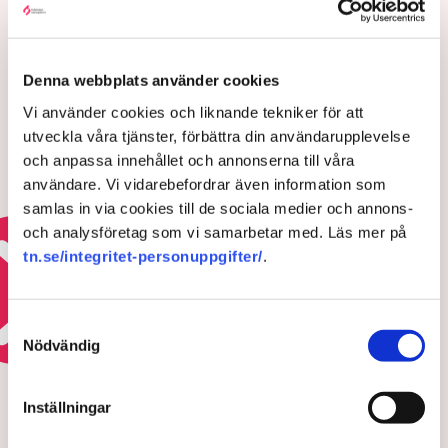
LÄS ÄVEN
Trots tågkaoset – bussarna får inte
rycka in: ”Människor kan inte ta
Denna webbplats använder cookies
sig någonstans”
3 AUGUSTI 2026 |
Vi använder cookies och liknande tekniker för att
utveckla våra tjänster, förbättra din användarupplevelse
och anpassa innehållet och annonserna till våra
Då krisar Arlanda – ”Förödande
användare. Vi vidarebefordrar även information som
utveckling”
samlas in via cookies till de sociala medier och annons-
och analysföretag som vi samarbetar med. Läs mer på
15 JULI 2026 |
tn.se/integritet-personuppgifter/
.
Läs mer om bristerna i infrastrukturen
Samtyckesval
Nödvändig
REGELKRÅNGLET
Ultimatumet: Bort med
Inställningar
markisen eller ingen