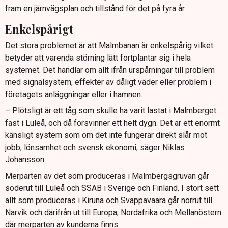
fram en järnvägsplan och tillstånd för det på fyra år.
Enkelspårigt
Det stora problemet är att Malmbanan är enkelspårig vilket
betyder att varenda störning lätt fortplantar sig i hela
systemet. Det handlar om allt ifrån urspårningar till problem
med signalsystem, effekter av dåligt väder eller problem i
företagets anläggningar eller i hamnen.
– Plötsligt är ett tåg som skulle ha varit lastat i Malmberget
fast i Luleå, och då försvinner ett helt dygn. Det är ett enormt
känsligt system som om det inte fungerar direkt slår mot
jobb, lönsamhet och svensk ekonomi, säger Niklas
Johansson.
Merparten av det som produceras i Malmbergsgruvan går
söderut till Luleå och SSAB i Sverige och Finland. I stort sett
allt som produceras i Kiruna och Svappavaara går norrut till
Narvik och därifrån ut till Europa, Nordafrika och Mellanöstern
där merparten av kunderna finns.