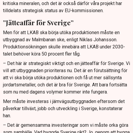
kritiska mineralen, och det är också därför våra projekt har
tilldelats strategisk status av EU-kommissionen.
”Jätteaffär för Sverige”
Men för att LKAB ska börja utöka produktionen måste en
utbyggnad av Malmbanan ske, enligt Niklas Johansson.
Produktionsökningen skulle innebära att LKAB under 2030-
talet behöver köra 50 procent fler tåg.
– Det här är strategiskt viktigt och en jätteaffär för Sverige. Vi
vill att utbyggnaden prioriteras nu. Det är en förutsättning för
att vi ska börja utöka produktionen och få ut mer sällsynta
jordartsmetaller, och det är bra för Sverige. Att bara fortsätta
som nu med dagens volymer kommer inte fungera.
Mer måste investeras i järnvägsutbyggnaden eftersom det
påverkar tillväxt, jobb och utveckling i Sverige, konstaterar
han.
– Det är gemensamma investeringar som vi måste orka göra
som samhälle. Vad byggde Sverige rikt? Jo, genom att bygga