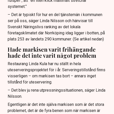
fulspel”, att ”en liten klick maximalt stretchar
systemet.”
– Det är typiskt för hur en del tjänstemän i kommunen
ser på oss, säger Linda Nilsson och hänvisar till
Svenskt Näringslivs ranking av det lokala
företagsklimatet där Norrköping idag ligger i botten, på
plats 253 av landets 290 kommuner. (Se artikel nedan)
Hade markisen varit frihängande
hade det inte varit något problem
Restaurang Linda Kula har nu ställt in hela
uteserveringsprojektet för i år. Serveringstillstånd finns
visserligen – om markisen tas bort – annars inget
tillstånd för uteservering.
– Det blev ju rena utpressningssituationen, säger Linda
Nilsson.
Egentligen är det inte själva markisen som är det stora
problemet, det är de fyra benen som när markisen är