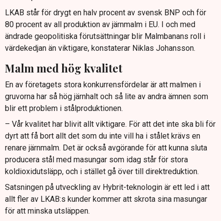
LKAB står för drygt en halv procent av svensk BNP och för
80 procent av all produktion av järnmalm i EU. I och med
ändrade geopolitiska förutsättningar blir Malmbanans roll i
värdekedjan än viktigare, konstaterar Niklas Johansson.
Malm med hög kvalitet
En av företagets stora konkurrensfördelar är att malmen i
gruvorna har så hög järnhalt och så lite av andra ämnen som
blir ett problem i stålproduktionen.
– Vår kvalitet har blivit allt viktigare. För att det inte ska bli för
dyrt att få bort allt det som du inte vill ha i stålet krävs en
renare järnmalm. Det är också avgörande för att kunna sluta
producera stål med masungar som idag står för stora
koldioxidutsläpp, och i stället gå över till direktreduktion.
Satsningen på utveckling av Hybrit-teknologin är ett led i att
allt fler av LKAB:s kunder kommer att skrota sina masungar
för att minska utsläppen.