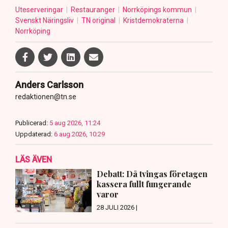
Uteserveringar
Restauranger
Norrköpings kommun
Svenskt Näringsliv
TN original
Kristdemokraterna
Norrköping
Anders Carlsson
redaktionen@tn.se
Publicerad:
5 aug 2026, 11:24
Uppdaterad:
6 aug 2026, 10:29
LÄS ÄVEN
Debatt: Då tvingas företagen
kassera fullt fungerande
varor
28 JULI 2026 |