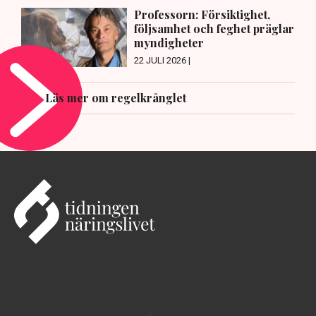
Professorn: Försiktighet,
följsamhet och feghet präglar
myndigheter
22 JULI 2026 |
Läs mer om regelkrånglet