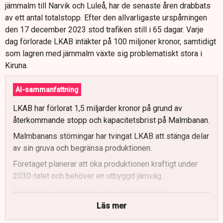
järnmalm till Narvik och Luleå, har de senaste åren drabbats
av ett antal totalstopp. Efter den allvarligaste urspårningen
den 17 december 2023 stod trafiken still i 65 dagar. Varje
dag förlorade LKAB intäkter på 100 miljoner kronor, samtidigt
som lagren med järnmalm växte sig problematiskt stora i
Kiruna.
AI-sammanfattning
LKAB har förlorat 1,5 miljarder kronor på grund av
återkommande stopp och kapacitetsbrist på Malmbanan.
Malmbanans störningar har tvingat LKAB att stänga delar
av sin gruva och begränsa produktionen.
Företaget planerar att öka produktionen kraftigt under
2030-talet och behöver en utbyggd järnväg.
Malmbanan är central inte bara för tillväxt och
självförsörjning utan även för Sveriges beredskap.
Läs mer
Brister i järnvägskapacitet kräver nu snabba