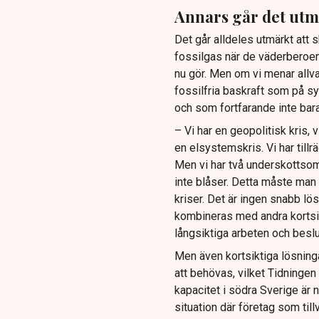
Annars går det utm
Det går alldeles utmärkt att 
fossilgas när de väderberoen
nu gör. Men om vi menar allva
fossilfria baskraft som på sys
och som fortfarande inte bara
– Vi har en geopolitisk kris, 
en elsystemskris. Vi har tillr
Men vi har två underskottsomr
inte blåser. Detta måste man 
kriser. Det är ingen snabb lös
kombineras med andra kortsikti
långsiktiga arbeten och beslu
Men även kortsiktiga lösning
att behövas, vilket Tidningen
kapacitet i södra Sverige är no
situation där företag som till