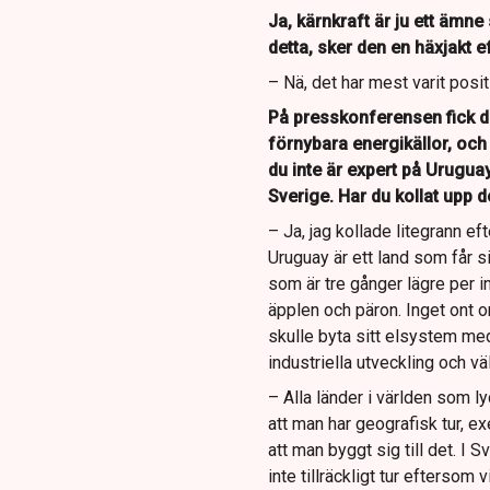
Ja, kärnkraft är ju ett ämn
detta, sker den en häxjakt e
– Nä, det har mest varit posit
På presskonferensen fick du
förnybara energikällor, och 
du inte är expert på Uruguay
Sverige. Har du kollat upp 
– Ja, jag kollade litegrann e
Uruguay är ett land som får 
som är tre gånger lägre per in
äpplen och päron. Inget ont 
skulle byta sitt elsystem me
industriella utveckling och väl
– Alla länder i världen som lyc
att man har geografisk tur, e
att man byggt sig till det. I 
inte tillräckligt tur efterso