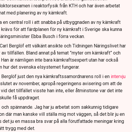
doktorsexamen i reaktorfysik från KTH och har även arbetat
nat med planering av ny kärnkraft.
en central roll i att snabba på utbyggnaden av ny kärnkraft
krävs för att färdplanen för ny kärnkraft i Sverige ska kunna
äringsminister Ebba Busch i förra veckan.
arl Berglöf ett välkänt ansikte och Tidningen Näringslivet har
av tillfällen. Bland annat på temat ”myter om kärnkraft” och
 Han är nämligen inte bara kärnkraftsexpert utan har också
m hur det svenska elsystemet fungerar.
 Berglöf just den nya kärnkraftssamordnarens roll i en
intervju
 slutet av november, apropå regeringens avisering om att de
vid det tillfället visste han inte, eller åtminstone var det inte
 skulle få uppdraget.
 och spännande. Jag har ju arbetat som sakkunnig tidigare
on där man kanske vill ställa mig mot väggen, så det blir ju en
ns det ju en massa bra svar på alla förutfattade meningar kring
ätt trygg med det.