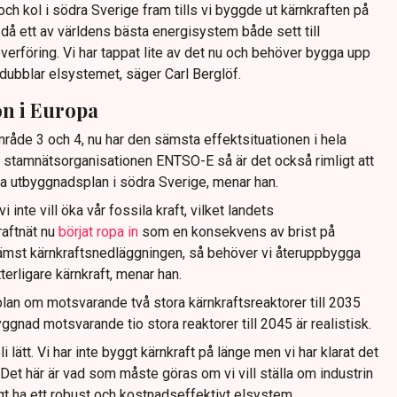
a och kol i södra Sverige fram tills vi byggde ut kärnkraften på
då ett av världens bästa energisystem både sett till
erföring. Vi har tappat lite av det nu och behöver bygga upp
dubblar elsystemet, säger Carl Berglöf.
on i Europa
råde 3 och 4, nu har den sämsta effektsituationen i hela
 stamnätsorganisationen ENTSO-E så är det också rimligt att
a utbyggnadsplan i södra Sverige, menar han.
 inte vill öka vår fossila kraft, vilket landets
aftnät nu
börjat ropa in
som en konsekvens av brist på
ämst kärnkraftsnedläggningen, så behöver vi återuppbygga
tterligare kärnkraft, menar han.
plan om motsvarande två stora kärnkraftsreaktorer till 2035
gnad motsvarande tio stora reaktorer till 2045 är realistisk.
 lätt. Vi har inte byggt kärnkraft på länge men vi har klarat det
. Det här är vad som måste göras om vi vill ställa om industrin
igt ha ett robust och kostnadseffektivt elsystem.