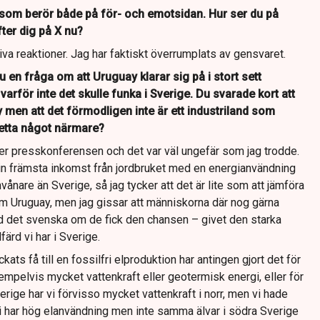
e som berör både på för- och emotsidan. Hur ser du på
fter dig på X nu?
iva reaktioner. Jag har faktiskt överrumplats av gensvaret.
 en fråga om att Uruguay klarar sig på i stort sett
varför inte det skulle funka i Sverige. Du svarade kort att
 men att det förmodligen inte är ett industriland som
detta något närmare?
fter presskonferensen och det var väl ungefär som jag trodde.
sin främsta inkomst från jordbruket med en energianvändning
vånare än Sverige, så jag tycker att det är lite som att jämföra
om Uruguay, men jag gissar att människorna där nog gärna
d det svenska om de fick den chansen – givet den starka
färd vi har i Sverige.
kats få till en fossilfri elproduktion har antingen gjort det för
xempelvis mycket vattenkraft eller geotermisk energi, eller för
Sverige har vi förvisso mycket vattenkraft i norr, men vi hade
m vi har hög elanvändning men inte samma älvar i södra Sverige