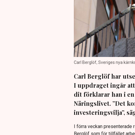
Carl Berglöf, Sveriges nya kärn
Carl Berglöf har uts
I uppdraget ingår att 
dit förklarar han i e
Näringslivet. ”Det k
investeringsvilja”, sä
I förra veckan presenterade r
Berglöf som för tillfället ar