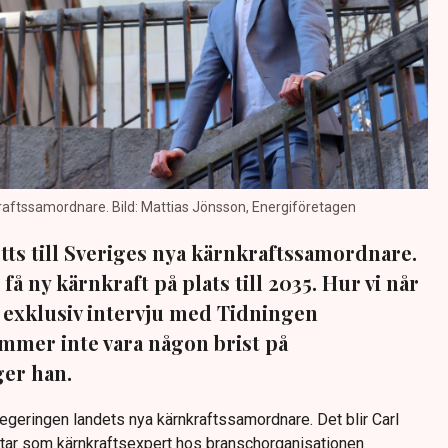
kraftssamordnare. Bild: Mattias Jönsson, Energiföretagen
etts till Sveriges nya kärnkraftssamordnare.
få ny kärnkraft på plats till 2035. Hur vi når
n exklusiv intervju med Tidningen
ommer inte vara någon brist på
ger han.
egeringen landets nya kärnkraftssamordnare. Det blir Carl
betar som kärnkraftsexpert hos branschorganisationen