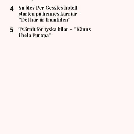
Så blev Per Gessles hotell
starten på hennes karriär –
”Det här är framtiden”
Tvärnit för tyska bilar – ”Känns
i hela Europa”