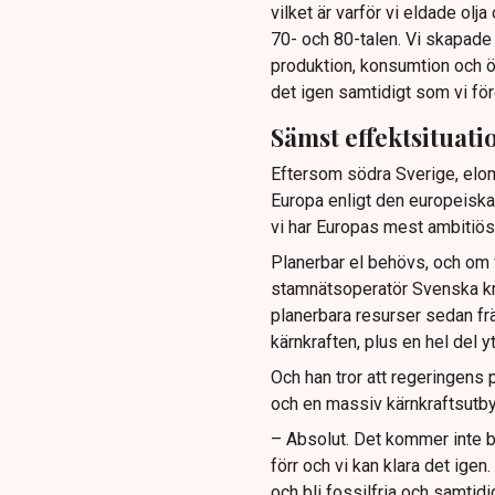
vilket är varför vi eldade olj
70- och 80-talen. Vi skapade 
produktion, konsumtion och öv
det igen samtidigt som vi för
Sämst effektsituati
Eftersom södra Sverige, elom
Europa enligt den europeiska
vi har Europas mest ambitiös
Planerbar el behövs, och om vi
stamnätsoperatör Svenska kr
planerbara resurser sedan fr
kärnkraften, plus en hel del y
Och han tror att regeringens 
och en massiv kärnkraftsutbyg
– Absolut. Det kommer inte bli
förr och vi kan klara det igen
och bli fossilfria och samtid