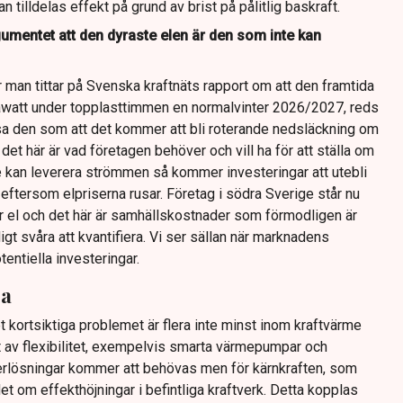
n tilldelas effekt på grund av brist på pålitlig baskraft.
gumentet att den dyraste elen är den som inte kan
 man tittar på Svenska kraftnäts rapport om att den framtida
watt under topplasttimmen en normalvinter 2026/2027, reds
sa den som att det kommer att bli roterande nedsläckning om
det här är vad företagen behöver och vill ha för att ställa om
e kan leverera strömmen så kommer investeringar att utebli
 eftersom elpriserna rusar. Företag i södra Sverige står nu
år el och det här är samhällskostnader som förmodligen är
gt svåra att kvantifiera. Vi ser sällan när marknadens
entiella investeringar.
ra
et kortsiktiga problemet är flera inte minst inom kraftvärme
tt av flexibilitet, exempelvis smarta värmepumpar och
erlösningar kommer att behövas men för kärnkraften, som
et om effekthöjningar i befintliga kraftverk. Detta kopplas