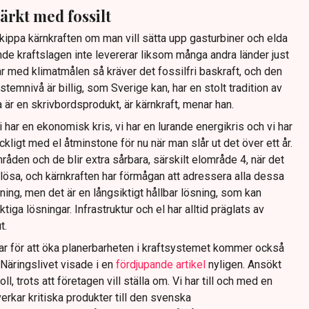
ärkt med fossilt
skippa kärnkraften om man vill sätta upp gasturbiner och elda
de kraftslagen inte levererar liksom många andra länder just
r med klimatmålen så kräver det fossilfri baskraft, och den
temnivå är billig, som Sverige kan, har en stolt tradition av
 är en skrivbordsprodukt, är kärnkraft, menar han.
vi har en ekonomisk kris, vi har en lurande energikris och vi har
äckligt med el åtminstone för nu när man slår ut det över ett år.
åden och de blir extra sårbara, särskilt elområde 4, när det
lösa, och kärnkraften har förmågan att adressera alla dessa
ning, men det är en långsiktigt hållbar lösning, som kan
ga lösningar. Infrastruktur och el har alltid präglats av
t.
ar för att öka planerbarheten i kraftsystemet kommer också
 Näringslivet visade i en
fördjupande artikel
nyligen. Ansökt
ll, trots att företagen vill ställa om. Vi har till och med en
verkar kritiska produkter till den svenska