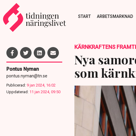
START
ARBETSMARKNAD
KÄRNKRAFTENS FRAMT
Nya samord
som kärnkra
Pontus Nyman
pontus.nyman@tn.se
Publicerad:
9 jan 2024, 16:02
Uppdaterad:
11 jan 2024, 09:50