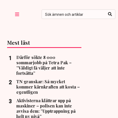
Mest läst
Därför sökte 8 000
sommarjobb på Tetra Pak –
”Väldigt få väljer att inte
fortsätta”
TN granskar: Så mycket
kommer kärnkraften att kosta –
egentligen
Aktivisterna klättrar upp på
maskiner – polisen kan inte
avvisa dem: ”Upptrappning på
helt ny nivå”