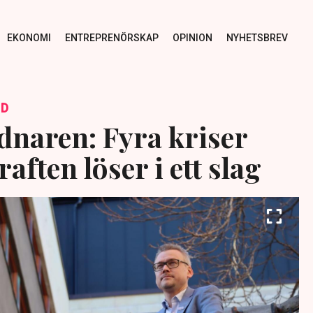
EKONOMI
ENTREPRENÖRSKAP
OPINION
NYHETSBREV
ID
naren: Fyra kriser
ften löser i ett slag