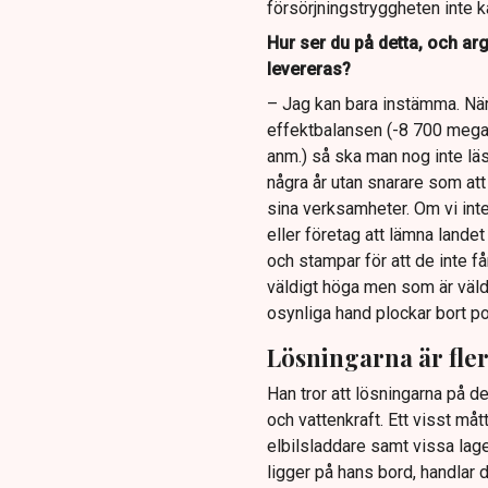
försörjningstryggheten inte ka
Hur ser du på detta, och ar
levereras?
– Jag kan bara instämma. När
effektbalansen (-8 700 mega
anm.) så ska man nog inte lä
några år utan snarare som att 
sina verksamheter. Om vi int
eller företag att lämna landet
och stampar för att de inte f
väldigt höga men som är väldi
osynliga hand plockar bort pot
Lösningarna är fle
Han tror att lösningarna på d
och vattenkraft. Ett visst må
elbilsladdare samt vissa lag
ligger på hans bord, handlar d