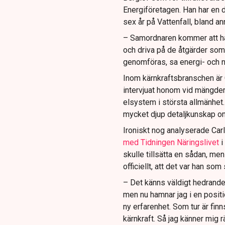
Energiföretagen. Han har en 
sex år på Vattenfall, bland an
– Samordnaren kommer att ha 
och driva på de åtgärder som 
genomföras, sa energi- och n
Inom kärnkraftsbranschen är C
intervjuat honom vid mängder 
elsystem i största allmänhet.
mycket djup detaljkunskap o
Ironiskt nog analyserade Carl
med Tidningen Näringslivet
i
skulle tillsätta en sådan, men 
officiellt, att det var han som
– Det känns väldigt hedrande
men nu hamnar jag i en positi
ny erfarenhet. Som tur är fin
kärnkraft. Så jag känner mig r