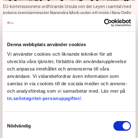
EU-kommissionens ordförande Ursula von der Leyen i samtal med
Indiens premiärminister Narendra Modi under ett möte i New Delhi.
Ett frihandelsavtal vore en välkommen utveckling, enligt
Robin Sukhia på Sweden-India Business Council.
– Det är jätteviktigt att det går i hamn. Just nu finns det tullar
Denna webbplats använder cookies
dit och tullar tillbaka, det är helt vansinnigt. När handel
Vi använder cookies och liknande tekniker för att
kommer i gång har man djupare gemensamma intressen, och
utveckla våra tjänster, förbättra din användarupplevelse
egentligen är det några få områden som det är problem med.
och anpassa innehållet och annonserna till våra
EU måste förstå att man kommer från två helt olika
användare. Vi vidarebefordrar även information som
ekonomiska bakgrunder med olika mål, medan Indien
samlas in via cookies till de sociala medier och annons-
behöver förstå att få till ”Make in India” och öka arbeten i
och analysföretag som vi samarbetar med. Läs mer på
Indien så behövs exporten, vilket kan endast åstadkommas
tn.se/integritet-personuppgifter/
.
inom ramen för ett FTA, säger han.
”De indiska bolagen är mycket mer
Samtyckesval
Nödvändig
ambitiösa i sina klimatmål än vad