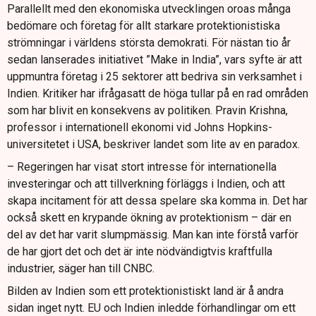
Parallellt med den ekonomiska utvecklingen oroas många
bedömare och företag för allt starkare protektionistiska
strömningar i världens största demokrati. För nästan tio år
sedan lanserades initiativet ”Make in India”, vars syfte är att
uppmuntra företag i 25 sektorer att bedriva sin verksamhet i
Indien. Kritiker har ifrågasatt de höga tullar på en rad områden
som har blivit en konsekvens av politiken. Pravin Krishna,
professor i internationell ekonomi vid Johns Hopkins-
universitetet i USA, beskriver landet som lite av en paradox.
– Regeringen har visat stort intresse för internationella
investeringar och att tillverkning förläggs i Indien, och att
skapa incitament för att dessa spelare ska komma in. Det har
också skett en krypande ökning av protektionism – där en
del av det har varit slumpmässig. Man kan inte förstå varför
de har gjort det och det är inte nödvändigtvis kraftfulla
industrier, säger han till CNBC.
Bilden av Indien som ett protektionistiskt land är å andra
sidan inget nytt. EU och Indien inledde förhandlingar om ett