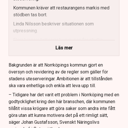
Kommunen kräver att restaurangens markis med
stödben tas bort.
Linda Nilsson beskriver situationen som
utpressning.
Flera krögare kritiserar kommunen för otydlig
kommunikation.
Läs mer
Kommunen vill skapa enhetliga regler för
uteserveringar.
Bakgrunden är att Norrköpings kommun gjort en
översyn och revidering av de regler som gäller för
Lindas Kula ställer in uteserveringen för
stadens uteserveringar. Ambitionen är att tillstånden
sommaren.
ska vara enhetliga och enkla att leva upp till.
– Tidigare har det varit ett problem i Norrköping med en
godtycklighet kring den här branschen, där kommunen
tillåtit vissa krögare att göra saker som andra inte fått
göra utan att kunna motivera det på ett rimligt sätt,
säger Johan Gustafsson, Svenskt Näringslivs