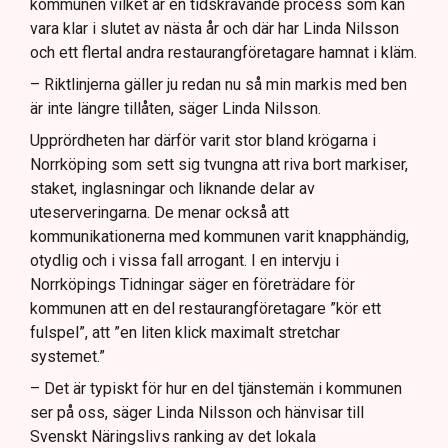
kommunen vilket är en tidskrävande process som kan
vara klar i slutet av nästa år och där har Linda Nilsson
och ett flertal andra restaurangföretagare hamnat i kläm.
– Riktlinjerna gäller ju redan nu så min markis med ben
är inte längre tillåten, säger Linda Nilsson.
Upprördheten har därför varit stor bland krögarna i
Norrköping som sett sig tvungna att riva bort markiser,
staket, inglasningar och liknande delar av
uteserveringarna. De menar också att
kommunikationerna med kommunen varit knapphändig,
otydlig och i vissa fall arrogant. I en intervju i
Norrköpings Tidningar säger en företrädare för
kommunen att en del restaurangföretagare ”kör ett
fulspel”, att ”en liten klick maximalt stretchar
systemet.”
– Det är typiskt för hur en del tjänstemän i kommunen
ser på oss, säger Linda Nilsson och hänvisar till
Svenskt Näringslivs ranking av det lokala