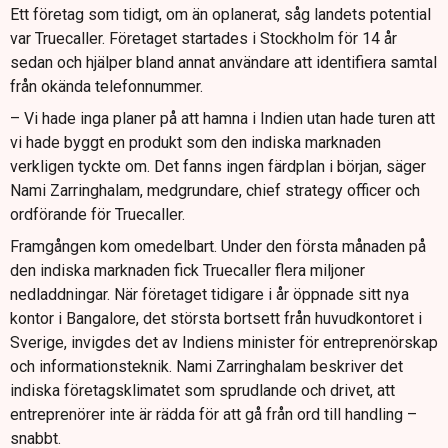
Ett företag som tidigt, om än oplanerat, såg landets potential
var Truecaller. Företaget startades i Stockholm för 14 år
sedan och hjälper bland annat användare att identifiera samtal
från okända telefonnummer.
– Vi hade inga planer på att hamna i Indien utan hade turen att
vi hade byggt en produkt som den indiska marknaden
verkligen tyckte om. Det fanns ingen färdplan i början, säger
Nami Zarringhalam, medgrundare, chief strategy officer och
ordförande för Truecaller.
Framgången kom omedelbart. Under den första månaden på
den indiska marknaden fick Truecaller flera miljoner
nedladdningar. När företaget tidigare i år öppnade sitt nya
kontor i Bangalore, det största bortsett från huvudkontoret i
Sverige, invigdes det av Indiens minister för entreprenörskap
och informationsteknik. Nami Zarringhalam beskriver det
indiska företagsklimatet som sprudlande och drivet, att
entreprenörer inte är rädda för att gå från ord till handling –
snabbt.