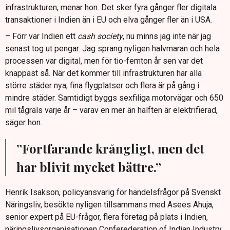
infrastrukturen, menar hon. Det sker fyra gånger fler digitala
transaktioner i Indien än i EU och elva gånger fler än i USA.
– Förr var Indien ett
cash society
, nu minns jag inte när jag
senast tog ut pengar. Jag sprang nyligen halvmaran och hela
processen var digital, men för tio-femton år sen var det
knappast så. När det kommer till infrastrukturen har alla
större städer nya, fina flygplatser och flera är på gång i
mindre städer. Samtidigt byggs sexfiliga motorvägar och 650
mil tågräls varje år – varav en mer än hälften är elektrifierad,
säger hon.
”Fortfarande krångligt, men det
har blivit mycket bättre.”
Henrik Isakson, policyansvarig för handelsfrågor på Svenskt
Näringsliv, besökte nyligen tillsammans med Asees Ahuja,
senior expert på EU-frågor, flera företag på plats i Indien,
näringslivsorganisationen Conferederation of Indian Industry