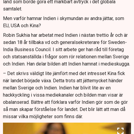
land som borde göra ett märkbart avtryck i det globala
samtalet.
Men varför hamnar Indien i skymundan av andra jättar, som
EU, USA och Kina?
Robin Sukhia har arbetat med Indien i nästan trettio år och är
sedan 18 år tillbaka vd och generalsekreterare för Sweden-
India Business Council. I sitt arbete ger han råd till företag
och statsanställda i frågor som rör relationen mellan Sverige
och Indien. Han delar bilden att Indien hamnat i medieskugga.
– Det skrivs väldigt lite jämfört med det intresset Kina fick
när landet började växa. Detta trots att jättemycket händer
mellan Sverige och Indien. Indien har blivit lite av en
hackkyckling i vissa mediekanaler och bilden man visar är
obalanserad. Bättre att förklara varför Indien gör som de gör
så man skapar förståelse för landet. Det blir lätt att man då
missar vilka möjligheter som finns där.