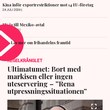
Kina inför exportrestriktioner mot 14 EU-företag
24 JULI 2026 |
EU-ja till Mexiko-avtal
8 JULI 2026 |
Läs mer om frihandelns framtid
REGELKRÅNGLET
Ultimatumet: Bort med
markisen eller ingen
uteservering – ”Rena
utpressningssituationen”