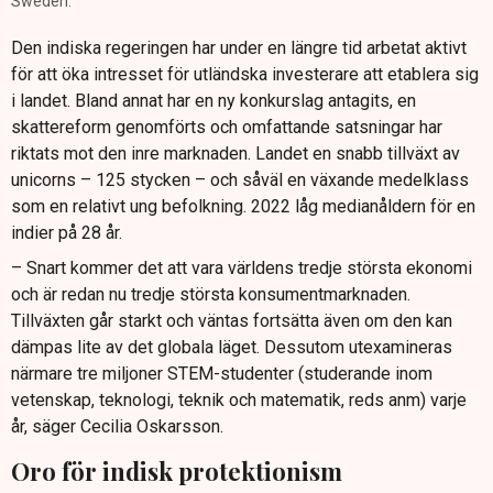
Sweden.
Den indiska regeringen har under en längre tid arbetat aktivt
för att öka intresset för utländska investerare att etablera sig
i landet. Bland annat har en ny konkurslag antagits, en
skattereform genomförts och omfattande satsningar har
riktats mot den inre marknaden. Landet en snabb tillväxt av
unicorns – 125 stycken – och såväl en växande medelklass
som en relativt ung befolkning. 2022 låg medianåldern för en
indier på 28 år.
– Snart kommer det att vara världens tredje största ekonomi
och är redan nu tredje största konsumentmarknaden.
Tillväxten går starkt och väntas fortsätta även om den kan
dämpas lite av det globala läget. Dessutom utexamineras
närmare tre miljoner STEM-studenter (studerande inom
vetenskap, teknologi, teknik och matematik, reds anm) varje
år, säger Cecilia Oskarsson.
Oro för indisk protektionism