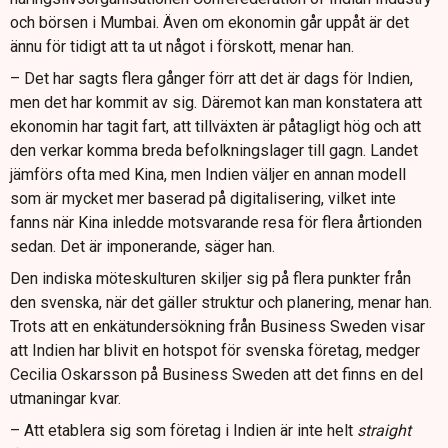
och börsen i Mumbai. Även om ekonomin går uppåt är det
ännu för tidigt att ta ut något i förskott, menar han.
– Det har sagts flera gånger förr att det är dags för Indien,
men det har kommit av sig. Däremot kan man konstatera att
ekonomin har tagit fart, att tillväxten är påtagligt hög och att
den verkar komma breda befolkningslager till gagn. Landet
jämförs ofta med Kina, men Indien väljer en annan modell
som är mycket mer baserad på digitalisering, vilket inte
fanns när Kina inledde motsvarande resa för flera årtionden
sedan. Det är imponerande, säger han.
Den indiska möteskulturen skiljer sig på flera punkter från
den svenska, när det gäller struktur och planering, menar han.
Trots att en enkätundersökning från Business Sweden visar
att Indien har blivit en hotspot för svenska företag, medger
Cecilia Oskarsson på Business Sweden att det finns en del
utmaningar kvar.
– Att etablera sig som företag i Indien är inte helt
straight