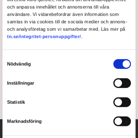
och anpassa innehållet och annonserna till våra
Därför borde alla prata om
användare. Vi vidarebefordrar även information som
Indien – ”Skett något helt
samlas in via cookies till de sociala medier och annons-
och analysföretag som vi samarbetar med. Läs mer på
osannolikt”
tn.se/integritet-personuppgifter/
.
Indien lockar globala företag med sin växande
Samtyckesval
medelklass och digitalisering. "Efter att Indien kom
Nödvändig
ut ur covid, har det skett något helt osannolikt”,
säger Cecilia Oskarsson från Business Sweden.
Samtidigt oroas investerare av protektionistiska
Inställningar
tendenser i världens folkrikaste nation.
2 years ago |
Av: Jakob Stenberg
Statistik
Marknadsföring