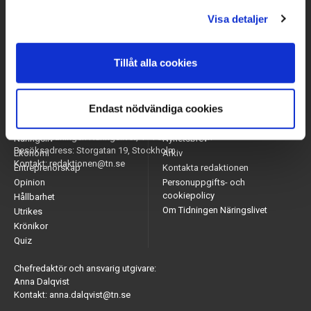
Visa detaljer
Tillåt alla cookies
Endast nödvändiga cookies
Arbetsmarknad
Appar
Adress: Tidningen Näringslivet, 114 82 Stockholm
Näringsliv
Nyhetsbrev
Besöksadress: Storgatan 19, Stockholm
Ekonomi
Arkiv
Kontakt: redaktionen@tn.se
Entreprenörskap
Kontakta redaktionen
Opinion
Personuppgifts- och
cookiepolicy
Hållbarhet
Om Tidningen Näringslivet
Utrikes
Krönikor
Quiz
Chefredaktör och ansvarig utgivare:
Anna Dalqvist
Kontakt: anna.dalqvist@tn.se