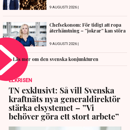
9 AUGUSTI 2026 |
Chefsekonom: För tidigt att ropa
återhämtning – ”jokrar” kan störa
9 AUGUSTI 2026 |
Läs mer om den svenska konjunkturen
ELKRISEN
TN exklusivt: Så vill Svenska
kraftnäts nya generaldirektör
stärka elsystemet – ”Vi
behöver göra ett stort arbete”