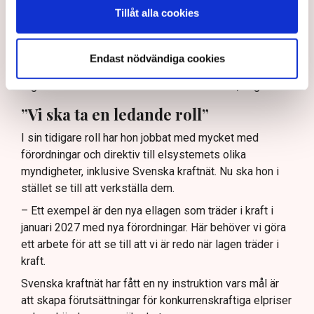
– Driften och att förbereda sig för vintern är ju förstås
Tillåt alla cookies
alltid en prioriterad fråga. Det kan ju komma att bli olika
scenarier beroende på hur omvärldsläget utvecklar sig.
Endast nödvändiga cookies
– Inledningsvis kommer jag vara mycket ute i
organisationen och lära känna verksamheten, säger hon.
”Vi ska ta en ledande roll”
I sin tidigare roll har hon jobbat med mycket med
förordningar och direktiv till elsystemets olika
myndigheter, inklusive Svenska kraftnät. Nu ska hon i
stället se till att verkställa dem.
– Ett exempel är den nya ellagen som träder i kraft i
januari 2027 med nya förordningar. Här behöver vi göra
ett arbete för att se till att vi är redo när lagen träder i
kraft.
Svenska kraftnät har fått en ny instruktion vars mål är
att skapa förutsättningar för konkurrenskraftiga elpriser