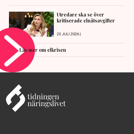
Utredare ska se över
kritiserade elnätsavgifter
23 JULI 2026 |
Läs mer om elkrisen