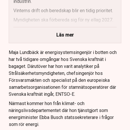
industrin.
Vinterns drift och beredskap blir en tidig prioritet.
Myndigheten ska förbereda sig för ny ellag 2027.
Maja Lundbäck vill se en mer proaktiv
Läs mer
systemoperatör.
Nya utlandsförbindelser ska analyseras noggrant.
Maja Lundbäck är energisystemsingenjör i botten och
har två tidigare omgångar hos Svenska kraftnät i
bagaget. Därutöver har hon varit analytiker på
Strålsäkerhetsmyndigheten, chefsingenjör hos
Försvarsmakten och specialist på den europeiska
samarbetsorganisationen för stamnätsoperatörer där
Svenska kraftnät ingår, ENTSO-E.
Närmast kommer hon från klimat- och
näringslivsdepartementet där hon tjänstgjort som
energiminister Ebba Busch statssekreterare i frågor
som rör energi.