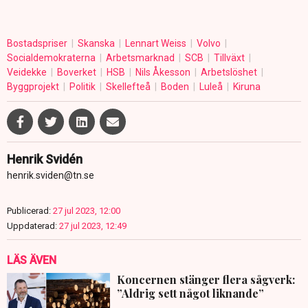
Bostadspriser
Skanska
Lennart Weiss
Volvo
Socialdemokraterna
Arbetsmarknad
SCB
Tillväxt
Veidekke
Boverket
HSB
Nils Åkesson
Arbetslöshet
Byggprojekt
Politik
Skellefteå
Boden
Luleå
Kiruna
Henrik Svidén
henrik.sviden@tn.se
Publicerad:
27 jul 2023, 12:00
Uppdaterad:
27 jul 2023, 12:49
LÄS ÄVEN
Koncernen stänger flera sågverk:
”Aldrig sett något liknande”