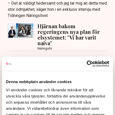
– Det är väldigt hedersamt och jag tar mig an detta med
stor ödmjukhet, säger hon i en exklusiv intervju med
Tidningen Näringslivet.
Hjärnan bakom
regeringens nya plan för
elsystemet: ”Vi har varit
naiva”
Näringsliv
Vad kan Svenska kraftnät göra för att skapa
förutsättningar för näringslivet?
– Det är väldigt viktigt att tydliggöra hur vi kan
expandera och möta industrins behov av el. Jag ser det
Denna webbplats använder cookies
som en grundläggande förutsättning för vår
Vi använder cookies och liknande tekniker för att
konkurrenskraft och då är det viktigt att säkerställa
utveckla våra tjänster, förbättra din användarupplevelse
leveranssäkerhet och att kunna visa företagen att
och anpassa innehållet och annonserna till våra
Sverige är ett land där vi har rådighet över vår
användare. Vi vidarebefordrar även information som
energiförsörjning och att vi kommer att stå stadiga
samlas in via cookies till de sociala medier och annons-