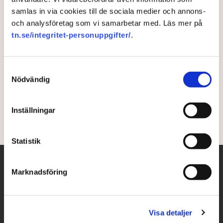
samlas in via cookies till de sociala medier och annons-
”Nedfrysning” på
och analysföretag som vi samarbetar med. Läs mer på
byggmarknaden – och det
tn.se/integritet-personuppgifter/
.
blir värre
Samtyckesval
Nödvändig
Lennart Weiss, kommersiell direktör på Veidekke,
varnar i DI för att byggkrisen blir långvarig.
Inställningar
3 years ago |
Av: Henrik Svidén
Statistik
Marknadsföring
Visa detaljer