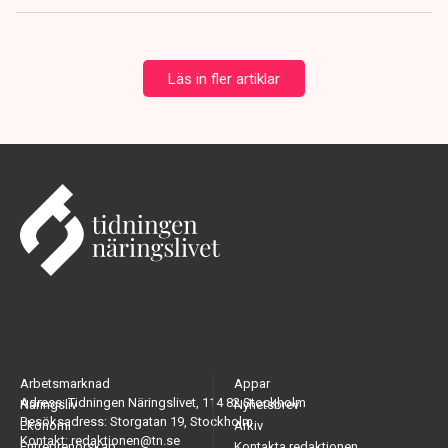
Läs in fler artiklar
Arbetsmarknad
Appar
Adress: Tidningen Näringslivet, 114 82 Stockholm
Näringsliv
Nyhetsbrev
Besöksadress: Storgatan 19, Stockholm
Ekonomi
Arkiv
Kontakt: redaktionen@tn.se
Entreprenörskap
Kontakta redaktionen