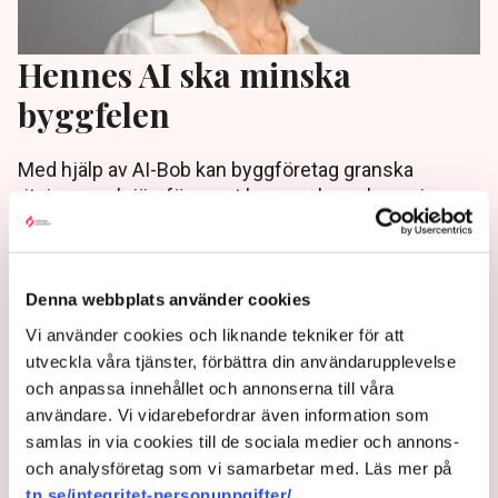
Hennes AI ska minska
byggfelen
Med hjälp av AI-Bob kan byggföretag granska
ritningar och jämföra mot byggregler och praxis,
rapporterar Dagens industri.
1 year ago |
Av: Redaktionen
Denna webbplats använder cookies
Vi använder cookies och liknande tekniker för att
utveckla våra tjänster, förbättra din användarupplevelse
och anpassa innehållet och annonserna till våra
användare. Vi vidarebefordrar även information som
samlas in via cookies till de sociala medier och annons-
och analysföretag som vi samarbetar med. Läs mer på
tn.se/integritet-personuppgifter/
.