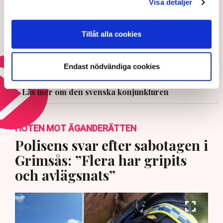
Visa detaljer
3 AUGUSTI 2026 |
Konjunkturinstitutet: Nytt lyft i
Tillåt alla cookies
ekonomin – starkare läge än
normalt
30 JULI 2026 |
Endast nödvändiga cookies
Läs mer om den svenska konjunkturen
HOTEN MOT ÄGANDERÄTTEN
Polisens svar efter sabotagen i
Grimsås: ”Flera har gripits
och avlägsnats”