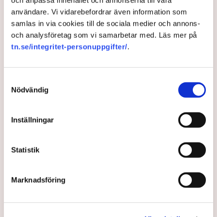
kommer att pocka på uppmärksamheten direkt, säger Pär
användare. Vi vidarebefordrar även information som
Nuder till DN.
samlas in via cookies till de sociala medier och annons-
och analysföretag som vi samarbetar med. Läs mer på
DN: Nuders råd till nästa finansminister – reagera innan det är
tn.se/integritet-personuppgifter/
.
för sent
Samtyckesval
Nödvändig
Politik
Pär Nuder
Göran Persson
Socialdemokraterna
Inställningar
Publicerad:
6 okt 2022, 06:56
Statistik
Uppdaterad:
6 okt 2022, 12:38
LÄS ÄVEN
Marknadsföring
Konkurserna ökar igen