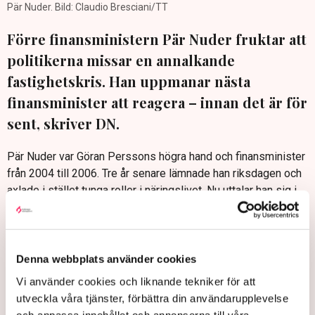
Pär Nuder. Bild: Claudio Bresciani/TT
Förre finansministern Pär Nuder fruktar att
politikerna missar en annalkande
fastighetskris. Han uppmanar nästa
finansminister att reagera – innan det är för
sent, skriver DN.
Pär Nuder var Göran Perssons högra hand och finansminister
från 2004 till 2006. Tre år senare lämnade han riksdagen och
axlade i stället tunga roller i näringslivet. Nu uttalar han sig i
DN om det ekonomiska läget och hans råd till nästa
finansminister är att verkligen sätta sig in i
fastighetsmarknaden och förstå att den är illa ute.
Denna webbplats använder cookies
– Jag bara konstaterar att ett antal av de stora
fastighetsbolagen är systemkritiska för det finansiella
Vi använder cookies och liknande tekniker för att
systemet. Det är en fråga för en finansminister, inte en
utveckla våra tjänster, förbättra din användarupplevelse
finansmarknadsminister – men jag befarar att frågan inte
och anpassa innehållet och annonserna till våra