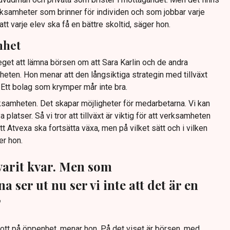
rksamheter som brinner för individen och som jobbar varje
 att varje elev ska få en bättre skoltid, säger hon.
nhet
eget att lämna börsen om att Sara Karlin och de andra
heten. Hon menar att den långsiktiga strategin med tillväxt
. Ett bolag som krymper mår inte bra.
rksamheten. Det skapar möjligheter för medarbetarna. Vi kan
platser. Så vi tror att tillväxt är viktig för att verksamheten
att Atvexa ska fortsätta växa, men på vilket sätt och i vilken
er hon.
varit kvar. Men som
a ser ut nu ser vi inte att det är en
”
rott på öppenhet, menar hon. På det viset är börsen, med