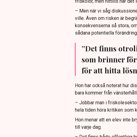
friskolor, men hittills har det 
– Men när vi såg diskussione
ville. Även om risken är begr
konsekvenserna så stora, om de
sådana potentiella förändring
”Det finns otro
som brinner för
för att hitta lös
Hon har också noterat hur dis
bara kommer från vänsterhåll.
– Jobbar man i friskolesektor
hela tiden höra kritiken som
Hon menar att en elev inte 
till varje dag.
– Det finns både offentliga 