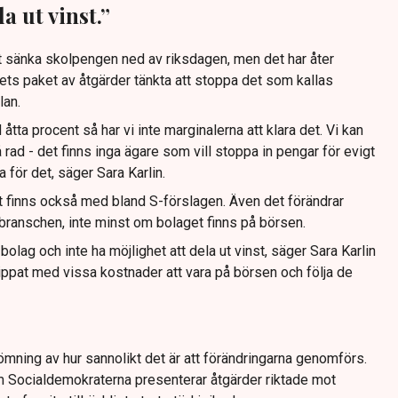
a ut vinst.”
tt sänka skolpengen ned av riksdagen, men det har åter
ets paket av åtgärder tänkta att stoppa det som kallas
lan.
a procent så har vi inte marginalerna att klara det. Vi kan
å rad - det finns inga ägare som vill stoppa in pengar för evigt
 för det, säger Sara Karlin.
st finns också med bland S-förslagen. Även det förändrar
r branschen, inte minst om bolaget finns på börsen.
 bolag och inte ha möjlighet att dela ut vinst, säger Sara Karlin
knippat med vissa kostnader att vara på börsen och följa de
mning av hur sannolikt det är att förändringarna genomförs.
m Socialdemokraterna presenterar åtgärder riktade mot