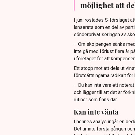
möjlighet att del
I juni röstades S-förslaget a
lanserats som en del av parti
sönderprivatiseringen av sko
– Om skolpengen sänks med ått
inte gå med förlust flera år p
i företaget för att kompensera
Ett stopp mot att dela ut vin
förutsättningarna radikalt fö
– Du kan inte vara ett noterat
och lägger till att det är för
rutiner som finns där.
Kan inte vänta
I hennes analys ingår en bedö
Det är inte första gången so