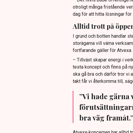
otroligt många fristående ve
dag för att hitta lösningar för
Alltid trott på öppe
I grund och botten handlar st
storägarna vill värna verksam
fortfarande gäller för Atvexa
– Tillväxt skapar energi i ve
testa koncept och finns på nya 
ska gå bra och därför tror vi 
takt får vi återkomma till, säg
”Vi hade gärna 
förutsättningarn
bra väg framåt.
Atvexa-koncernen har alltid t