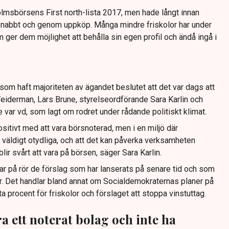
msbörsens First north-lista 2017, men hade långt innan
 snabbt och genom uppköp. Många mindre friskolor har under
 ger dem möjlighet att behålla sin egen profil och ändå ingå i
om haft majoriteten av ägandet beslutet att det var dags att
eiderman, Lars Brune, styrelseordförande Sara Karlin och
e var vd, som lagt om rodret under rådande politiskt klimat.
itivt med att vara börsnoterad, men i en miljö där
r väldigt otydliga, och att det kan påverka verksamheten
blir svårt att vara på börsen, säger Sara Karlin.
 på rör de förslag som har lanserats på senare tid och som
lor. Det handlar bland annat om Socialdemokraternas planer på
 procent för friskolor och förslaget att stoppa vinstuttag.
a ett noterat bolag och inte ha