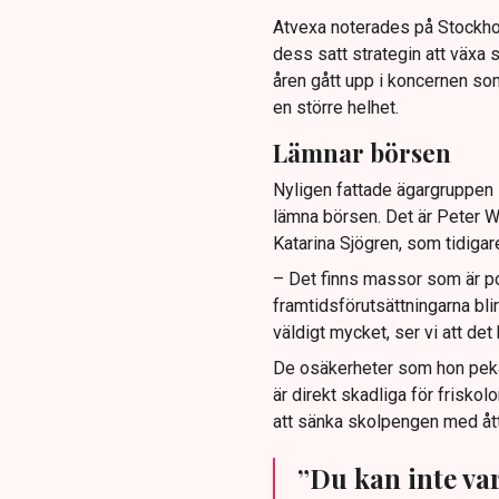
Atvexa noterades på Stockhol
dess satt strategin att växa
åren gått upp i koncernen som
en större helhet.
Lämnar börsen
Nyligen fattade ägargruppen s
lämna börsen. Det är Peter W
Katarina Sjögren, som tidigar
– Det finns massor som är pos
framtidsförutsättningarna bli
väldigt mycket, ser vi att det 
De osäkerheter som hon pekar
är direkt skadliga för frisko
att sänka skolpengen med åtta
”Du kan inte var