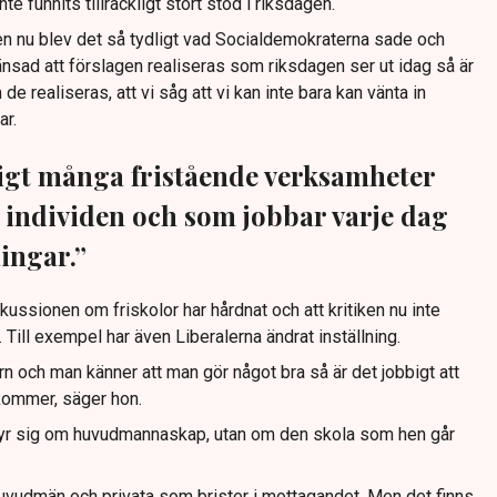
inte funnits tillräckligt stort stöd i riksdagen.
n nu blev det så tydligt vad Socialdemokraterna sade och
änsad att förslagen realiseras som riksdagen ser ut idag så är
 realiseras, att vi såg att vi kan inte bara kan vänta in
ar.
ligt många fristående verksamheter
 individen och som jobbar varje dag
ningar.”
kussionen om friskolor har hårdnat och att kritiken nu inte
 Till exempel har även Liberalerna ändrat inställning.
n och man känner att man gör något bra så är det jobbigt att
 kommer, säger hon.
bryr sig om huvudmannaskap, utan om den skola som hen går
huvudmän och privata som brister i mottagandet. Men det finns