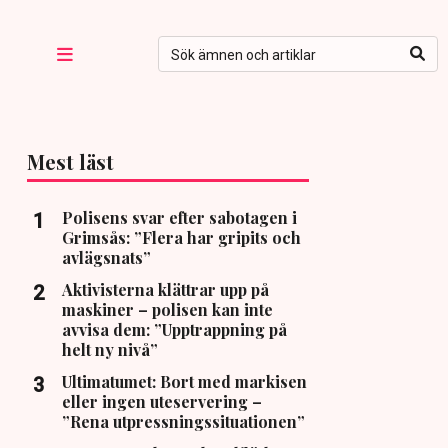
Mest läst
Polisens svar efter sabotagen i
Grimsås: ”Flera har gripits och
avlägsnats”
Aktivisterna klättrar upp på
maskiner – polisen kan inte
avvisa dem: ”Upptrappning på
helt ny nivå”
Ultimatumet: Bort med markisen
eller ingen uteservering –
”Rena utpressningssituationen”