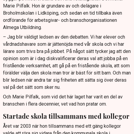
Marie Pilfalk. Hon är grundare av och delägare i
Broholmskolan i Lidköping, och sedan en tid tillbaka även
ordförande för arbetsgivar- och branschorganisationen
Almega Utbildning.
– Jag blir väldigt ledsen av den debatten. Vi har elever och
vårdnadshavare som är jättenöjda med vår skola och vi har
lärare som trivs bra på jobbet. På något sätt tycker jag att den
opinion som är i dag diskvalificerar deras val att jobba på en
fristående verksamhet, att gå på en fristående skola, att som
förälder välja den skola man tror är bäst för sitt barn. Och man
blir ledsen när andra tar sig friheten att sätta sig över deras
val på det sätt som sker nu.
Och Marie Pilfalk, som vid det här laget har varit en del av
branschen i flera decennier, vet vad hon pratar om.
Startade skola tillsammans med kollegor
Året var 2003 när hon tillsammans med ett gäng kollegor
valde att röra sig vidare från den kommunala skola i