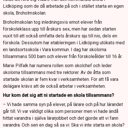
Lidköping som de då arbetade på och i stället starta en egen
skola, Broholmskolan.
Broholmskolan tog inledningsvis emot elever från
förskoleklass upp till årskurs sex, men har sedan starten
vuxit till att också omfatta dels årskurs sju till nio, dels en
förskola. Dessutom har etableringen i Lidköping utökats med
en landsortsskola i Vara kommun. I dag har skolorna
tillsammans 500 barn och elever från förskoleålder till 16 år.
Marie Pilfalk har numera rollen som skolchef och leder
skolorna tillsammans med tre rektorer. Av de åtta som
startade skolan är fem kvar i verksamheten. För att få vara
delägare krävs att de också arbetar i verksamheten.
Hur kom det sig att ni startade en skola tillsammans?
– Vi hade samma syn på elever, på lärare och på hur lärandet
går till. Vi var väldigt olika som personer men vi hade ändå
hittat varandra i själva lärarjobbet och det gjorde att vi fann
varandra. Och sen en dag så sa vi: Ska vi inte starta en skola?