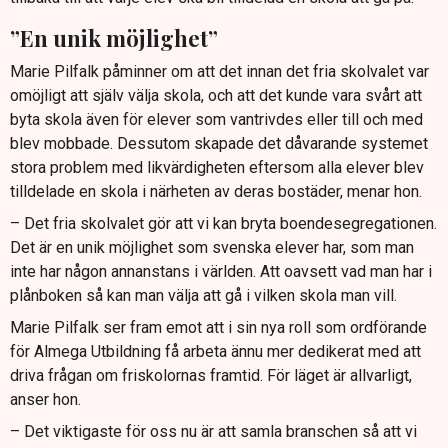
”En unik möjlighet”
Marie Pilfalk påminner om att det innan det fria skolvalet var
omöjligt att själv välja skola, och att det kunde vara svårt att
byta skola även för elever som vantrivdes eller till och med
blev mobbade. Dessutom skapade det dåvarande systemet
stora problem med likvärdigheten eftersom alla elever blev
tilldelade en skola i närheten av deras bostäder, menar hon.
– Det fria skolvalet gör att vi kan bryta boendesegregationen.
Det är en unik möjlighet som svenska elever har, som man
inte har någon annanstans i världen. Att oavsett vad man har i
plånboken så kan man välja att gå i vilken skola man vill.
Marie Pilfalk ser fram emot att i sin nya roll som ordförande
för Almega Utbildning få arbeta ännu mer dedikerat med att
driva frågan om friskolornas framtid. För läget är allvarligt,
anser hon.
– Det viktigaste för oss nu är att samla branschen så att vi