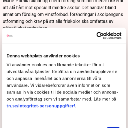
Marie Pilfalk räknar upp flera förslag som hon menar riskerar
att slå hårt mot speciellt mindre skolor. Det handlar bland
annat om förslag om vinstförbud, förändringar i skolpengens
utformning och krav på att alla friskolor ska omfattas av
offentlighetsprincipen.
– Den kommer ju att hamna direkt i knät på mig som skolchef,
säger Marie Pilfalk om det sistnämnda.
– Och jag har inte den kompetensen att möta allmänheten när
Denna webbplats använder cookies
de begär ut information som man skyndsamt ska lämna ut.
Vi använder cookies och liknande tekniker för att
Jag skulle behöva kompetensutvecklas och det kommer
utveckla våra tjänster, förbättra din användarupplevelse
också att ta mycket av min tjänst att sköta det. Tid som jag
och anpassa innehållet och annonserna till våra
vill lägga på andra frågor och på att få vara ute i
användare. Vi vidarebefordrar även information som
verksamheten nära eleverna. Så det är en stor fråga.
samlas in via cookies till de sociala medier och annons-
I dag är skolpengen per elev olika hög i olika kommuner och
och analysföretag som vi samarbetar med. Läs mer på
många kommuner har en differentierad socioekonomisk
tn.se/integritet-personuppgifter/
.
skolpeng. Det innebär att skolpengen kan variera beroende
på elevernas socioekonomiska bakgrund.
Samtyckesval
Nu finns det enligt Marie Pilfalk även ett förslag om att