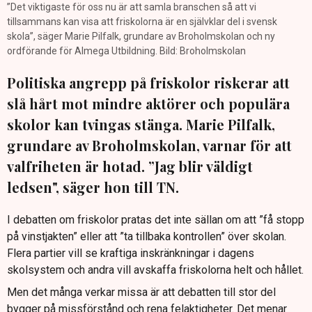
”Det viktigaste för oss nu är att samla branschen så att vi
tillsammans kan visa att friskolorna är en självklar del i svensk
skola”, säger Marie Pilfalk, grundare av Broholmskolan och ny
ordförande för Almega Utbildning. Bild: Broholmskolan
Politiska angrepp på friskolor riskerar att
slå hårt mot mindre aktörer och populära
skolor kan tvingas stänga. Marie Pilfalk,
grundare av Broholmskolan, varnar för att
valfriheten är hotad. ”Jag blir väldigt
ledsen", säger hon till TN.
I debatten om friskolor pratas det inte sällan om att ”få stopp
på vinstjakten” eller att ”ta tillbaka kontrollen” över skolan.
Flera partier vill se kraftiga inskränkningar i dagens
skolsystem och andra vill avskaffa friskolorna helt och hållet.
Men det många verkar missa är att debatten till stor del
bygger på missförstånd och rena felaktigheter. Det menar