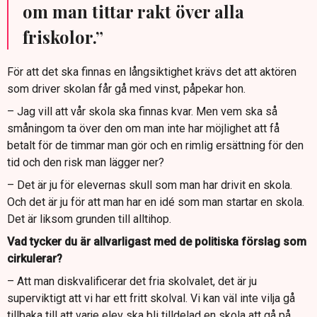
om man tittar rakt över alla
friskolor.”
För att det ska finnas en långsiktighet krävs det att aktören
som driver skolan får gå med vinst, påpekar hon.
– Jag vill att vår skola ska finnas kvar. Men vem ska så
småningom ta över den om man inte har möjlighet att få
betalt för de timmar man gör och en rimlig ersättning för den
tid och den risk man lägger ner?
– Det är ju för elevernas skull som man har drivit en skola.
Och det är ju för att man har en idé som man startar en skola.
Det är liksom grunden till alltihop.
Vad tycker du är allvarligast med de politiska förslag som
cirkulerar?
– Att man diskvalificerar det fria skolvalet, det är ju
superviktigt att vi har ett fritt skolval. Vi kan väl inte vilja gå
tillbaka till att varje elev ska bli tilldelad en skola att gå på.