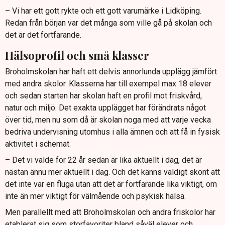
– Vi har ett gott rykte och ett gott varumärke i Lidköping.
Redan från början var det många som ville gå på skolan och
det är det fortfarande.
Hälsoprofil och små klasser
Broholmskolan har haft ett delvis annorlunda upplägg jämfört
med andra skolor. Klasserna har till exempel max 18 elever
och sedan starten har skolan haft en profil mot friskvård,
natur och miljö. Det exakta upplägget har förändrats något
över tid, men nu som då är skolan noga med att varje vecka
bedriva undervisning utomhus i alla ämnen och att få in fysisk
aktivitet i schemat.
– Det vi valde för 22 år sedan är lika aktuellt i dag, det är
nästan ännu mer aktuellt i dag. Och det känns väldigt skönt att
det inte var en fluga utan att det är fortfarande lika viktigt, om
inte än mer viktigt för välmående och psykisk hälsa.
Men parallellt med att Broholmskolan och andra friskolor har
etablerat sig som storfavoriter bland såväl elever och