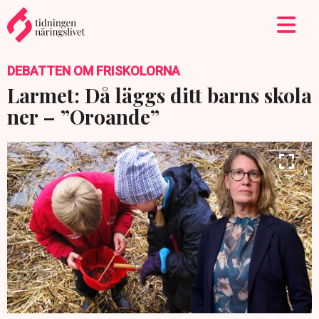
DEBATTEN OM FRISKOLORNA
Larmet: Då läggs ditt barns skola
ner – ”Oroande”