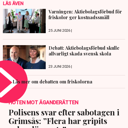
LÄS ÄVEN
Varningen: Aktiebolagsförbud för
friskolor ger kostnadssmäll
25 JUNI 2026 |
Debatt: Aktiebolagsförbud skulle
allvarligt skada svensk skola
23 JUNI 2026 |
Läs mer om debatten om friskolorna
HOTEN MOT ÄGANDERÄTTEN
Polisens svar efter sabotagen i
Grimsås: ”Flera har gripits