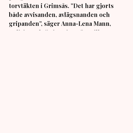
torvtäkten i Grimsås. ”Det har gjorts
både avvisanden, avlägsnanden och
gripanden”, säger Anna-Lena Mann,
polisinspektör i region Väst, till TN.
Torvtäkten i Grimsås i Tranemo kommun har sedan 28
juli stoppats av aktivistgruppen Återställ Våtmarker
efter att aktivister har klättrat upp på
torvproducenten
Neovas maskiner
, grävt igen diken och spridit
ogräsfrön över täkten.
Aktivisterna klättrar upp på
maskiner – polisen kan inte
avvisa dem: ”Upptrappning
på helt ny nivå”
Näringsliv
AI-sammanfattning