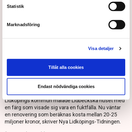
Statistik
Marknadsföring
Visa detaljer
Kommunen använde fel färg
Tillåt alla cookies
– renovering kostar 25
miljoner kronor
Endast nödvändiga cookies
Lidköpings kommun målade Lidbeckska huset med
en färg som visade sig vara en fuktfälla. Nu väntar
en renovering som beräknas kosta mellan 20-25
miljoner kronor, skriver Nya Lidköpings-Tidningen.