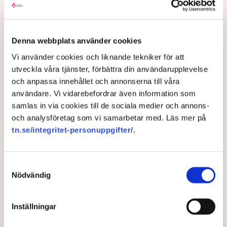
Denna webbplats använder cookies
Vi använder cookies och liknande tekniker för att
utveckla våra tjänster, förbättra din användarupplevelse
och anpassa innehållet och annonserna till våra
användare. Vi vidarebefordrar även information som
Friskolor: Mer pappersarbete
samlas in via cookies till de sociala medier och annons-
slår mot mångfalden
och analysföretag som vi samarbetar med. Läs mer på
tn.se/integritet-personuppgifter/
.
”Låt oss få vara pedagogiska ledare, inte
pappersvändare”, skriver flera företrädare för små
Samtyckesval
friskolor på SvD Debatt.
Nödvändig
1 year ago |
Av: Redaktionen
Inställningar