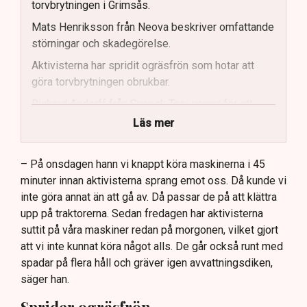
torvbrytningen i Grimsås.
Mats Henriksson från Neova beskriver omfattande
störningar och skadegörelse.
Aktivisterna har spridit ogräsfrön som hotar att
göra torvbrytningen obrukbar.
Rickard Axdorff från Svensk Torv varnar för ett
stort ekonomiskt sabotage.
Läs mer
Dialogpolisen på plats står maktlös inför
aktivisternas handlingar.
– På onsdagen hann vi knappt köra maskinerna i 45
minuter innan aktivisterna sprang emot oss. Då kunde vi
Frågor kvarstår om finansiering av illegal aktivism.
inte göra annat än att gå av. Då passar de på att klättra
upp på traktorerna. Sedan fredagen har aktivisterna
suttit på våra maskiner redan på morgonen, vilket gjort
att vi inte kunnat köra något alls. De går också runt med
spadar på flera håll och gräver igen avvattningsdiken,
säger han.