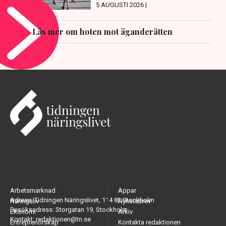
5 AUGUSTI 2026 |
Läs mer om hoten mot äganderätten
Arbetsmarknad
Appar
Adress: Tidningen Näringslivet, 114 82 Stockholm
Näringsliv
Nyhetsbrev
Besöksadress: Storgatan 19, Stockholm
Ekonomi
Arkiv
Kontakt: redaktionen@tn.se
Entreprenörskap
Kontakta redaktionen