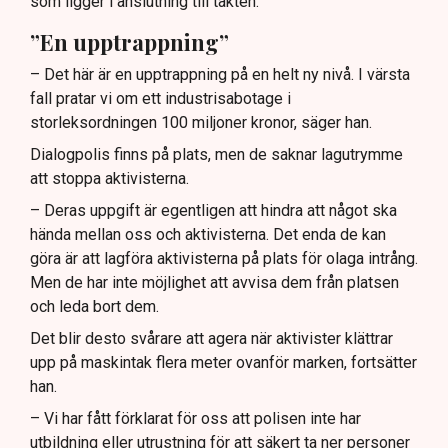
som ligger i anslutning till täkten.
”En upptrappning”
– Det här är en upptrappning på en helt ny nivå. I värsta
fall pratar vi om ett industrisabotage i
storleksordningen 100 miljoner kronor, säger han.
Dialogpolis finns på plats, men de saknar lagutrymme
att stoppa aktivisterna.
– Deras uppgift är egentligen att hindra att något ska
hända mellan oss och aktivisterna. Det enda de kan
göra är att lagföra aktivisterna på plats för olaga intrång.
Men de har inte möjlighet att avvisa dem från platsen
och leda bort dem.
Det blir desto svårare att agera när aktivister klättrar
upp på maskintak flera meter ovanför marken, fortsätter
han.
– Vi har fått förklarat för oss att polisen inte har
utbildning eller utrustning för att säkert ta ner personer