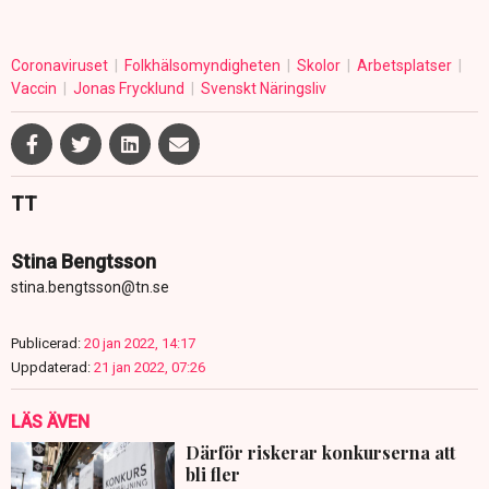
Coronaviruset
Folkhälsomyndigheten
Skolor
Arbetsplatser
Vaccin
Jonas Frycklund
Svenskt Näringsliv
TT
Stina Bengtsson
stina.bengtsson@tn.se
Publicerad:
20 jan 2022, 14:17
Uppdaterad:
21 jan 2022, 07:26
LÄS ÄVEN
Därför riskerar konkurserna att
bli fler