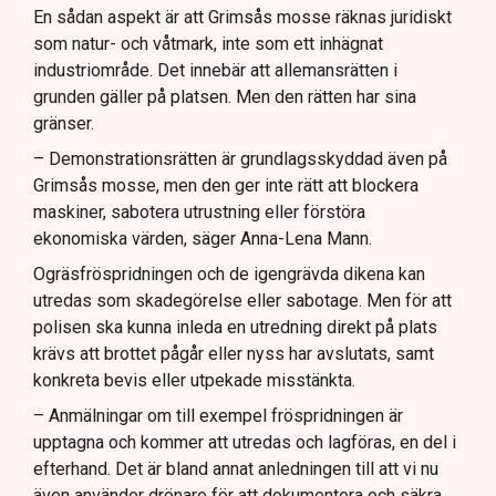
En sådan aspekt är att Grimsås mosse räknas juridiskt
som natur- och våtmark, inte som ett inhägnat
industriområde. Det innebär att allemansrätten i
grunden gäller på platsen. Men den rätten har sina
gränser.
– Demonstrationsrätten är grundlagsskyddad även på
Grimsås mosse, men den ger inte rätt att blockera
maskiner, sabotera utrustning eller förstöra
ekonomiska värden, säger Anna-Lena Mann.
Ogräsfröspridningen och de igengrävda dikena kan
utredas som skadegörelse eller sabotage. Men för att
polisen ska kunna inleda en utredning direkt på plats
krävs att brottet pågår eller nyss har avslutats, samt
konkreta bevis eller utpekade misstänkta.
– Anmälningar om till exempel fröspridningen är
upptagna och kommer att utredas och lagföras, en del i
efterhand. Det är bland annat anledningen till att vi nu
även använder drönare för att dokumentera och säkra