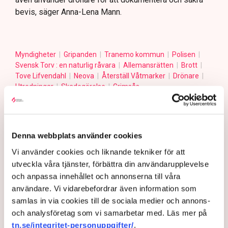
bevis, säger Anna-Lena Mann.
Myndigheter
Gripanden
Tranemo kommun
Polisen
Svensk Torv : en naturlig råvara
Allemansrätten
Brott
Tove Lifvendahl
Neova
Återställ Våtmarker
Drönare
Utredningar
Skadegörelse
Grimsås
Denna webbplats använder cookies
Gabriel Cardona Cervantes
Vi använder cookies och liknande tekniker för att
gabriel.cardona.cervantes@tn.se
utveckla våra tjänster, förbättra din användarupplevelse
och anpassa innehållet och annonserna till våra
Publicerad:
6 aug 2026, 12:35
användare. Vi vidarebefordrar även information som
Uppdaterad:
7 aug 2026, 09:58
samlas in via cookies till de sociala medier och annons-
och analysföretag som vi samarbetar med. Läs mer på
LÄS ÄVEN
tn.se/integritet-personuppgifter/
.