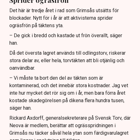
Sprider ogräsfrön
Det här är tredje året i rad som Grimsås utsätts för
blockader. Nytt för i år är att aktivisterna sprider
ogräsfrön på täktens yta.
– De gick i bredd och kastade ut frön överallt, säger
han.
Då det översta lagret används till odlingstorv, riskerar
stora delar av, eller hela, torvtäkten att bli otjänlig och
oanvändbar.
– Vi måste ta bort den del av täkten som är
kontaminerad, och det innebär stora kostnader. Jag vet
inte hur mycket det rör sig om i år, men bara förra året
kostade skadegörelsen på dikena flera hundra tusen,
säger han.
Rickard Axdorff, generalsekreterare på Svensk Torv, där
Neova är medlem, berättar att ogrässpridningen i
Grimsås nu täcker såväl hela ytan som färdigvarulagret