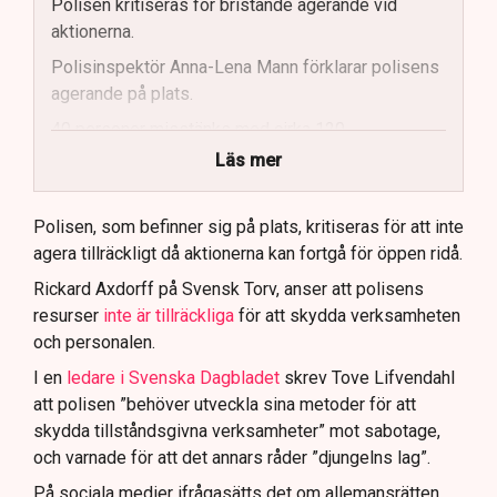
Polisen kritiseras för bristande agerande vid
aktionerna.
Polisinspektör Anna-Lena Mann förklarar polisens
agerande på plats.
40 personer misstänks med cirka 120
brottsmisstankar kopplade.
Läs mer
Polisen använder drönare och uniformerad polis
för att dokumentera bevis.
Polisen, som befinner sig på plats, kritiseras för att inte
agera tillräckligt då aktionerna kan fortgå för öppen ridå.
Samtidigt är polisarbetet komplext när det gäller
att navigera juridiska rättigheter och gränser.
Rickard Axdorff på Svensk Torv, anser att polisens
resurser
inte är tillräckliga
för att skydda verksamheten
och personalen.
I en
ledare i Svenska Dagbladet
skrev Tove Lifvendahl
att polisen ”behöver utveckla sina metoder för att
skydda tillståndsgivna verksamheter” mot sabotage,
och varnade för att det annars råder ”djungelns lag”.
På sociala medier ifrågasätts det om allemansrätten