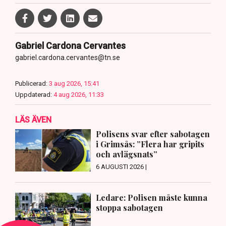
Gabriel Cardona Cervantes
gabriel.cardona.cervantes@tn.se
Publicerad:
3 aug 2026, 15:41
Uppdaterad:
4 aug 2026, 11:33
LÄS ÄVEN
Polisens svar efter sabotagen
i Grimsås: ”Flera har gripits
och avlägsnats”
6 AUGUSTI 2026 |
Ledare: Polisen måste kunna
stoppa sabotagen