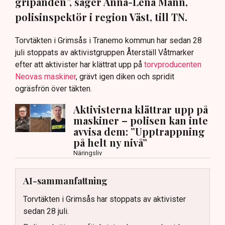
gripanden”, säger Anna-Lena Mann,
polisinspektör i region Väst, till TN.
Torvtäkten i Grimsås i Tranemo kommun har sedan 28
juli stoppats av aktivistgruppen Återställ Våtmarker
efter att aktivister har klättrat upp på
torvproducenten
Neovas maskiner
, grävt igen diken och spridit
ogräsfrön över täkten.
Aktivisterna klättrar upp på
maskiner – polisen kan inte
avvisa dem: ”Upptrappning
på helt ny nivå”
Näringsliv
AI-sammanfattning
Torvtäkten i Grimsås har stoppats av aktivister
sedan 28 juli.