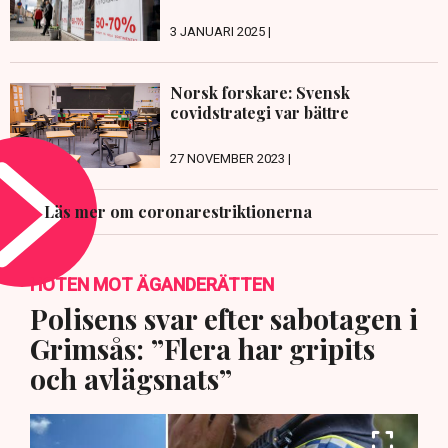
3 JANUARI 2025 |
Norsk forskare: Svensk
covidstrategi var bättre
27 NOVEMBER 2023 |
Läs mer om coronarestriktionerna
HOTEN MOT ÄGANDERÄTTEN
Polisens svar efter sabotagen i
Grimsås: ”Flera har gripits
och avlägsnats”