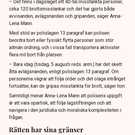
– Det finns i dagsläget ett 40-tal misstänkta personer,
cirka 120 brottsmisstankar och det har gjorts både
avvisanden, avlägsnanden och gripanden, säger Anna-
Lena Mann.
Med stöd av polislagen 13 paragraf kan polisen
beordra bort eller fysiskt flytta personer som stör
allmän ordning, och i vissa fall transportera aktivister
flera mil bort från platsen.
– Bara idag (tisdag, 5 augusti reds. anm.) har det skett
åtta avlägsnanden, enligt polislagen 13 paragraf. Om
personerna vägrar att följa order och det olaga intrånget
fortsätter, kan de gripas misstänkta för brott, säger hon.
Samtidigt menar Anna-Lena Mann att polisens uppgift
är att vara opartisk, att följa lagstiftningen och att
navigera i den juridiska och moraliska komplexiteten i
frågan.
Rätten har sina gränser