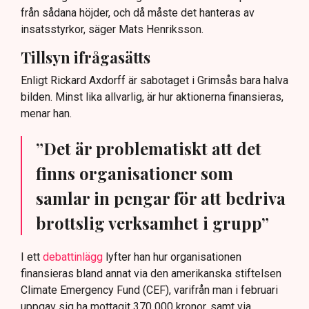
från sådana höjder, och då måste det hanteras av
insatsstyrkor, säger Mats Henriksson.
Tillsyn ifrågasätts
Enligt Rickard Axdorff är sabotaget i Grimsås bara halva
bilden. Minst lika allvarlig, är hur aktionerna finansieras,
menar han.
”Det är problematiskt att det
finns organisationer som
samlar in pengar för att bedriva
brottslig verksamhet i grupp”
I ett
debattinlägg
lyfter han hur organisationen
finansieras bland annat via den amerikanska stiftelsen
Climate Emergency Fund (CEF), varifrån man i februari
uppgav sig ha mottagit 370 000 kronor, samt via