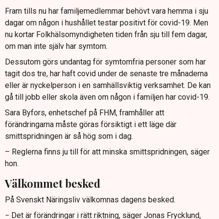
Fram tills nu har familjemedlemmar behövt vara hemma i sju
dagar om någon i hushållet testar positivt för covid-19. Men
nu kortar Folkhälsomyndigheten tiden från sju till fem dagar,
om man inte själv har symtom.
Dessutom görs undantag för symtomfria personer som har
tagit dos tre, har haft covid under de senaste tre månaderna
eller är nyckelperson i en samhällsviktig verksamhet. De kan
gå till jobb eller skola även om någon i familjen har covid-19.
Sara Byfors, enhetschef på FHM, framhåller att
förändringarna måste göras försiktigt i ett läge där
smittspridningen är så hög som i dag.
– Reglerna finns ju till för att minska smittspridningen, säger
hon.
Välkommet besked
På Svenskt Näringsliv välkomnas dagens besked.
− Det är förändringar i rätt riktning, säger Jonas Frycklund,