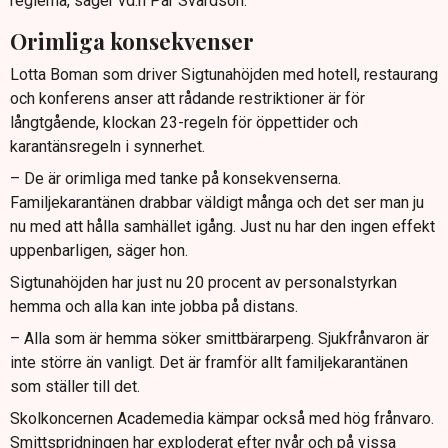
reglerna, säger vd:n Pär Svärdson.
Orimliga konsekvenser
Lotta Boman som driver Sigtunahöjden med hotell, restaurang
och konferens anser att rådande restriktioner är för
långtgående, klockan 23-regeln för öppettider och
karantänsregeln i synnerhet.
– De är orimliga med tanke på konsekvenserna.
Familjekarantänen drabbar väldigt många och det ser man ju
nu med att hålla samhället igång. Just nu har den ingen effekt
uppenbarligen, säger hon.
Sigtunahöjden har just nu 20 procent av personalstyrkan
hemma och alla kan inte jobba på distans.
– Alla som är hemma söker smittbärarpeng. Sjukfrånvaron är
inte större än vanligt. Det är framför allt familjekarantänen
som ställer till det.
Skolkoncernen Academedia kämpar också med hög frånvaro.
Smittspridningen har exploderat efter nyår och på vissa