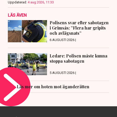
Uppdaterad:
4 aug 2026, 11:33
LÄS ÄVEN
Polisens svar efter sabotagen
i Grimsås: ”Flera har gripits
och avlägsnats”
6 AUGUSTI 2026 |
Ledare: Polisen måste kunna
stoppa sabotagen
5 AUGUSTI 2026 |
Läs mer om hoten mot äganderätten