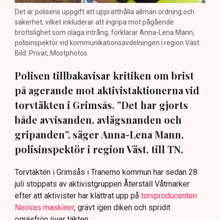
Det är polisens uppgift att upprätthålla allmän ordning och
säkerhet, vilket inkluderar att ingripa mot pågående
brottslighet som olaga intrång, förklarar Anna-Lena Mann,
polisinspektör vid kommunikationsavdelningen i region Väst.
Bild: Privat, Mostphotos
Polisen tillbakavisar kritiken om brist
på agerande mot aktivistaktionerna vid
torvtäkten i Grimsås. ”Det har gjorts
både avvisanden, avlägsnanden och
gripanden”, säger Anna-Lena Mann,
polisinspektör i region Väst, till TN.
Torvtäkten i Grimsås i Tranemo kommun har sedan 28
juli stoppats av aktivistgruppen Återställ Våtmarker
efter att aktivister har klättrat upp på
torvproducenten
Neovas maskiner
, grävt igen diken och spridit
ogräsfrön över täkten.