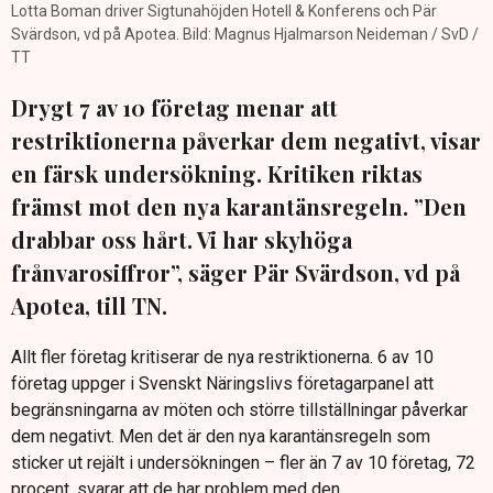
Lotta Boman driver Sigtunahöjden Hotell & Konferens och Pär
Svärdson, vd på Apotea. Bild: Magnus Hjalmarson Neideman / SvD /
TT
Drygt 7 av 10 företag menar att
restriktionerna påverkar dem negativt, visar
en färsk undersökning. Kritiken riktas
främst mot den nya karantänsregeln. ”Den
drabbar oss hårt. Vi har skyhöga
frånvarosiffror”, säger Pär Svärdson, vd på
Apotea, till TN.
Allt fler företag kritiserar de nya restriktionerna. 6 av 10
företag uppger i Svenskt Näringslivs företagarpanel att
begränsningarna av möten och större tillställningar påverkar
dem negativt. Men det är den nya karantänsregeln som
sticker ut rejält i undersökningen – fler än 7 av 10 företag, 72
procent, svarar att de har problem med den.