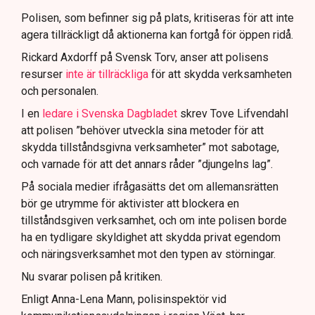
för att dokumentera bevis.
Polisen, som befinner sig på plats, kritiseras för att inte
agera tillräckligt då aktionerna kan fortgå för öppen ridå.
Samtidigt är polisarbetet komplext när det gäller
att navigera juridiska rättigheter och gränser.
Rickard Axdorff på Svensk Torv, anser att polisens
resurser
inte är tillräckliga
för att skydda verksamheten
och personalen.
I en
ledare i Svenska Dagbladet
skrev Tove Lifvendahl
att polisen ”behöver utveckla sina metoder för att
skydda tillståndsgivna verksamheter” mot sabotage,
och varnade för att det annars råder ”djungelns lag”.
På sociala medier ifrågasätts det om allemansrätten
bör ge utrymme för aktivister att blockera en
tillståndsgiven verksamhet, och om inte polisen borde
ha en tydligare skyldighet att skydda privat egendom
och näringsverksamhet mot den typen av störningar.
Nu svarar polisen på kritiken.
Enligt Anna-Lena Mann, polisinspektör vid