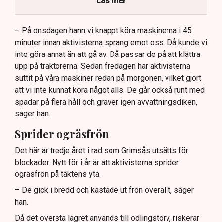
Läs mer
Dialogpolisen på plats står maktlös inför
aktivisternas handlingar.
– På onsdagen hann vi knappt köra maskinerna i 45
minuter innan aktivisterna sprang emot oss. Då kunde vi
Frågor kvarstår om finansiering av illegal aktivism.
inte göra annat än att gå av. Då passar de på att klättra
upp på traktorerna. Sedan fredagen har aktivisterna
suttit på våra maskiner redan på morgonen, vilket gjort
att vi inte kunnat köra något alls. De går också runt med
spadar på flera håll och gräver igen avvattningsdiken,
säger han.
Sprider ogräsfrön
Det här är tredje året i rad som Grimsås utsätts för
blockader. Nytt för i år är att aktivisterna sprider
ogräsfrön på täktens yta.
– De gick i bredd och kastade ut frön överallt, säger
han.
Då det översta lagret används till odlingstorv, riskerar