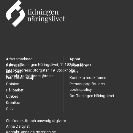
Arbetsmarknad
Appar
Adress: Tidningen Näringslivet, 114 82 Stockholm
Näringsliv
Nyhetsbrev
Besöksadress: Storgatan 19, Stockholm
Ekonomi
Arkiv
Kontakt: redaktionen@tn.se
Entreprenörskap
Kontakta redaktionen
Opinion
Personuppgifts- och
cookiepolicy
Hållbarhet
Om Tidningen Näringslivet
Utrikes
Krönikor
Quiz
Chefredaktör och ansvarig utgivare:
Anna Dalqvist
Kontakt: anna.dalqvist@tn.se