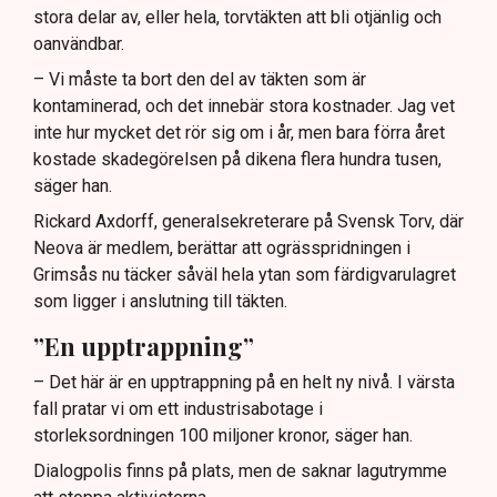
stora delar av, eller hela, torvtäkten att bli otjänlig och
oanvändbar.
– Vi måste ta bort den del av täkten som är
kontaminerad, och det innebär stora kostnader. Jag vet
inte hur mycket det rör sig om i år, men bara förra året
kostade skadegörelsen på dikena flera hundra tusen,
säger han.
Rickard Axdorff, generalsekreterare på Svensk Torv, där
Neova är medlem, berättar att ogrässpridningen i
Grimsås nu täcker såväl hela ytan som färdigvarulagret
som ligger i anslutning till täkten.
”En upptrappning”
– Det här är en upptrappning på en helt ny nivå. I värsta
fall pratar vi om ett industrisabotage i
storleksordningen 100 miljoner kronor, säger han.
Dialogpolis finns på plats, men de saknar lagutrymme