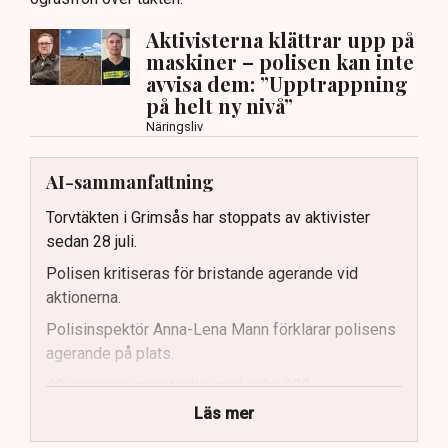
Aktivisterna klättrar upp på
maskiner – polisen kan inte
avvisa dem: ”Upptrappning
på helt ny nivå”
Näringsliv
AI-sammanfattning
Torvtäkten i Grimsås har stoppats av aktivister
sedan 28 juli.
Polisen kritiseras för bristande agerande vid
aktionerna.
Polisinspektör Anna-Lena Mann förklarar polisens
agerande på plats.
40 personer misstänks med cirka 120
brottsmisstankar kopplade.
Läs mer
Polisen använder drönare och uniformerad polis