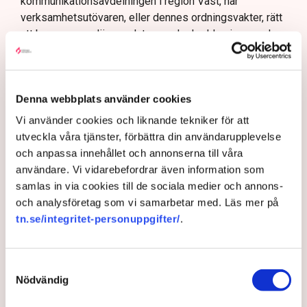
kommunikationsavdelningen i region Väst, har
verksamhetsutövaren, eller dennes ordningsvakter, rätt
att be personer lämna platsen och skydda sin egendom
genom nödvärnsrätt (Svensk Torv uppger att en av
Neovas medarbetare redan ska
ha gjort ett eget
ingripande
mot aktivister på plats). Utöver det har
Denna webbplats använder cookies
polisen egna befogenheter att agera.
Vi använder cookies och liknande tekniker för att
Flera har gripits
utveckla våra tjänster, förbättra din användarupplevelse
Nu utförs ett pågående arbete av dialogpolis, drönare
och anpassa innehållet och annonserna till våra
och uniformerad polis på plats.
användare. Vi vidarebefordrar även information som
samlas in via cookies till de sociala medier och annons-
– Det finns i dagsläget ett 40-tal misstänkta personer,
och analysföretag som vi samarbetar med. Läs mer på
cirka 120 brottsmisstankar och det har gjorts både
tn.se/integritet-personuppgifter/
.
avvisanden, avlägsnanden och gripanden, säger Anna-
Lena Mann.
Med stöd av polislagen 13 paragraf kan polisen
Samtyckesval
beordra bort eller fysiskt flytta personer som stör
Nödvändig
allmän ordning, och i vissa fall transportera aktivister