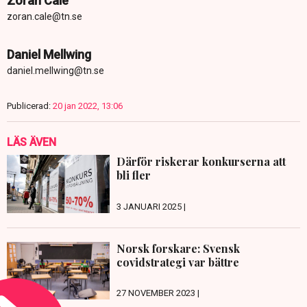
Zoran Cale
zoran.cale@tn.se
Daniel Mellwing
daniel.mellwing@tn.se
Publicerad:
20 jan 2022, 13:06
LÄS ÄVEN
Därför riskerar konkurserna att
bli fler
3 JANUARI 2025 |
Norsk forskare: Svensk
covidstrategi var bättre
27 NOVEMBER 2023 |