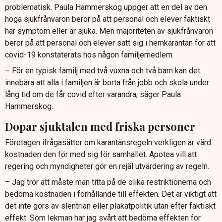
problematisk. Paula Hammerskog uppger att en del av den
höga sjukfrånvaron beror på att personal och elever faktiskt
har symptom eller är sjuka. Men majoriteten av sjukfrånvaron
beror på att personal och elever satt sig i hemkarantän för att
covid-19 konstaterats hos någon familjemedlem.
– För en typisk familj med två vuxna och två barn kan det
innebära att alla i familjen är borta från jobb och skola under
lång tid om de får covid efter varandra, säger Paula
Hammerskog.
Dopar sjuktalen med friska personer
Företagen ifrågasätter om karantänsregeln verkligen är värd
kostnaden den för med sig för samhället. Apotea vill att
regering och myndigheter gör en rejäl utvärdering av regeln.
– Jag tror att måste man titta på de olika restriktionerna och
bedöma kostnaden i förhållande till effekten. Det är viktigt att
det inte görs av slentrian eller plakatpolitik utan efter faktiskt
effekt. Som lekman har jag svårt att bedöma effekten för