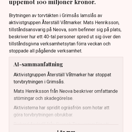
uppemot 100 miljoner kronor.
Brytningen av torvtäkten i Grimsås lamslås av
aktivistgruppen Återställ Våtmarker. Mats Henriksson,
tillståndsansvarig på Neova, som befinner sig på plats,
beskriver hur ett 40-tal personer spred ut sig över den
tillståndsgivna verksamhetsytan förra veckan och
stoppade all pågående verksamhet.
AI-sammanfattning
Aktivistgruppen Återställ Våtmarker har stoppat
torvbrytningen i Grimsås.
Mats Henriksson från Neova beskriver omfattande
störningar och skadegörelse.
Aktivisterna har spridit ogräsfrön som hotar att
göra torvbrytningen obrukbar.
Rickard Axdorff från Svensk Torv varnar för ett
stort ekonomiskt sabotage.