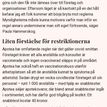
göra och den får inte lämnas över till företag och
organisationer. Eftersom läget är så kaotiskt på en del håll
befarar jag att folk kommer att börja bryta mot reglerna.
Myndigheterna måste kunna motivera varför man inför en
regel annars underminerar man sitt eget förtroende, säger
Paula Hammerskog.
Liten förståelse för restriktionerna
Apotea har omfattande regler när det gäller covid-smittan.
Företaget kräver att alla anställda och konsulter är
vaccinerade och ingen ovaccinerad släpps in på området.
Apotea har också haft en vaccinationsbuss utanför
arbetsplatsen så att de anställda kunnat ta sprutorna på
arbetstid. Sedan drygt en vecka covidtestar företaget all sin
personal – runt 1 000 anställda – med hjälp av snabbtester.
Apotea säljer apoteksvaror, där bland annat snabbtester ingår
i sortimentet, och har därför god tillgång på testkit. Ett
snabbtest kostar 40 kronor.