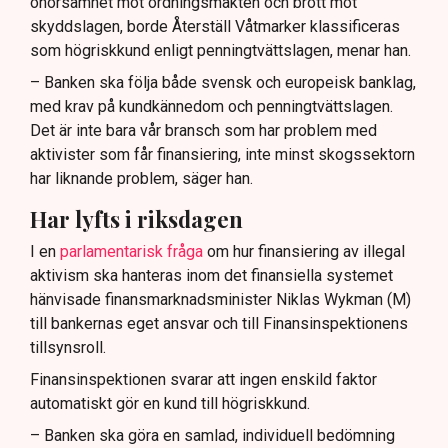
ohörsamhet mot ordningsmakten och brott mot
skyddslagen, borde Återställ Våtmarker klassificeras
som högriskkund enligt penningtvättslagen, menar han.
– Banken ska följa både svensk och europeisk banklag,
med krav på kundkännedom och penningtvättslagen.
Det är inte bara vår bransch som har problem med
aktivister som får finansiering, inte minst skogssektorn
har liknande problem, säger han.
Har lyfts i riksdagen
I en
parlamentarisk fråga
om hur finansiering av illegal
aktivism ska hanteras inom det finansiella systemet
hänvisade finansmarknadsminister Niklas Wykman (M)
till bankernas eget ansvar och till Finansinspektionens
tillsynsroll.
Finansinspektionen svarar att ingen enskild faktor
automatiskt gör en kund till högriskkund.
– Banken ska göra en samlad, individuell bedömning