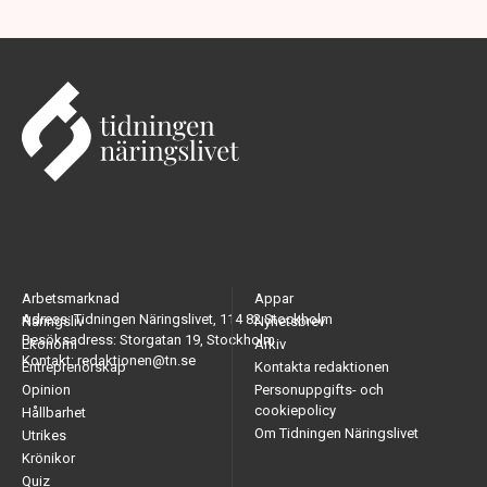
Arbetsmarknad
Appar
Adress: Tidningen Näringslivet, 114 82 Stockholm
Näringsliv
Nyhetsbrev
Besöksadress: Storgatan 19, Stockholm
Ekonomi
Arkiv
Kontakt: redaktionen@tn.se
Entreprenörskap
Kontakta redaktionen
Opinion
Personuppgifts- och
cookiepolicy
Hållbarhet
Om Tidningen Näringslivet
Utrikes
Krönikor
Quiz