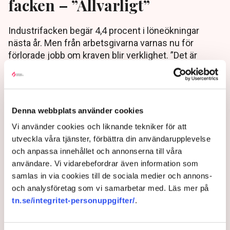
facken – ”Allvarligt”
Industrifacken begär 4,4 procent i löneökningar
nästa år. Men från arbetsgivarna varnas nu för
förlorade jobb om kraven blir verklighet. ”Det är
anmärkningsvärt. Vi kan inte se något annat än att
det här spär på inflationen”, säger
Industriarbetsgivarnas vd Per Hidesten.
Denna webbplats använder cookies
3 years ago |
Av: TT , Stina Bengtsson
Vi använder cookies och liknande tekniker för att
utveckla våra tjänster, förbättra din användarupplevelse
och anpassa innehållet och annonserna till våra
användare. Vi vidarebefordrar även information som
samlas in via cookies till de sociala medier och annons-
och analysföretag som vi samarbetar med. Läs mer på
tn.se/integritet-personuppgifter/
.