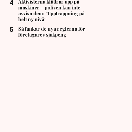
Aktivisterna klättrar upp på
maskiner – polisen kan inte
avvisa dem: ”Upptrappning på
helt ny nivå”
Så funkar de nya reglerna för
företagares sjukpeng