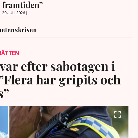
framtiden”
29 JULI 2026 |
etenskrisen
RÄTTEN
var efter sabotagen i
”Flera har gripits och
s”