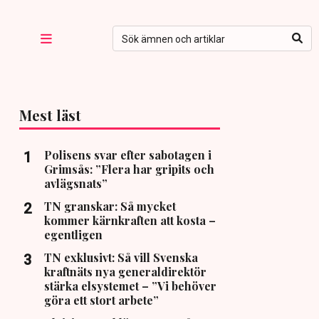
Mest läst
Polisens svar efter sabotagen i
Grimsås: ”Flera har gripits och
avlägsnats”
TN granskar: Så mycket
kommer kärnkraften att kosta –
egentligen
TN exklusivt: Så vill Svenska
kraftnäts nya generaldirektör
stärka elsystemet – ”Vi behöver
göra ett stort arbete”