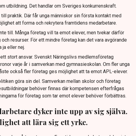
om utbildning. Det handlar om Sveriges konkurrenskraft.
 till praktik. Där får unga människor sin första kontakt med
öjlighet att forma och rekrytera framtidens medarbetare.
te till. Många företag vill ta emot elever, men tvekar därför
ng och resurser. För ett mindre företag kan det vara avgörande
ja eller nej.
n ett stort ansvar. Svenskt Näringslivs medlemsföretag
 kronor varje år i samverkan med gymnasieskolan. Om fler unga
åste också fler företag ges möjlighet att ta emot APL-elever.
litiken göra sin del. Samverkan mellan skolor och företag
kesutbildningar behöver finnas där kompetensen efterfrågas
ingarna för företag som tar emot elever behöver förbättras.
rbetare dyker inte upp av sig själva.
ighet att lära sig ett yrke.