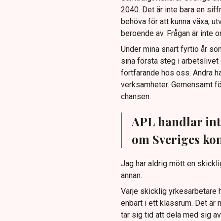
2040. Det är inte bara en sif
behöva för att kunna växa, u
beroende av. Frågan är inte om 
Under mina snart fyrtio år so
sina första steg i arbetslive
fortfarande hos oss. Andra har
verksamheter. Gemensamt fö
chansen.
APL handlar int
om Sveriges ko
Jag har aldrig mött en skick
annan.
Varje skicklig yrkesarbetare h
enbart i ett klassrum. Det är
tar sig tid att dela med sig 