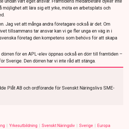
e undan vårt eget ansvar. Framtidens medarbetare dyker inte
 möjlighet att lära sig ett yrke, möta en arbetsplats och
ed.
en. Jag vet att många andra företagare också är det. Om
ivet tillsammans tar ansvar kan vi ge fler unga en väg in i
e svenska företag den kompetens som behövs för att skapa
 dörren för en APL-elev öppnas också en dörr till framtiden –
för Sverige. Den dörren har vi inte råd att stänga.
e Plåt AB och ordförande för Svenskt Näringslivs SME-
ing
Yrkesutbildning
Svenskt Näringsliv
Sverige
Europa