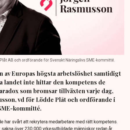
låt AB och ordförande för Svenskt Näringslivs SME-kommitté.
n av Europas högsta arbetslöshet samtidigt
a landet inte hittar den kompetens de
aradox som bromsar tillväxten varje dag,
sson, vd för Lödde Plåt och ordförande i
 SME-kommitté.
 de har svårt att rekrytera medarbetare med rätt kompetens.
tt sakna över 230 000 yrkesutbildade människor redan år