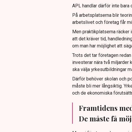
APL handlar därför inte bara 
På arbetsplatserna blir teorin
arbetslivet och företag får m
Men praktikplatserna räcker in
att det kräver tid, handledni
om man har möjlighet att säga 
Trots det tar företagen reda
investerar nära två miljarder
ska välja yrkesutbildningar m
Därför behöver skolan och po
måste bli mer långsiktig. Yr
och de ekonomiska förutsättn
Framtidens meda
De måste få möjl