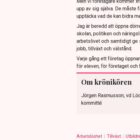
Men vi företagare kommer int
upp av sig själva. De måste få
upptäcka vad de kan bidra m
Jag är beredd att öppna dörr
skolan, politiken och näringsl
arbetslivet och samtidigt g
jobb, tillväxt och välstånd.
Varje gång ett företag öppnar
för eleven, för företaget och 
Om krönikören
Jörgen Rasmusson, vd Lödd
kommitté
Arbetslöshet
Tillväxt
Utbildn