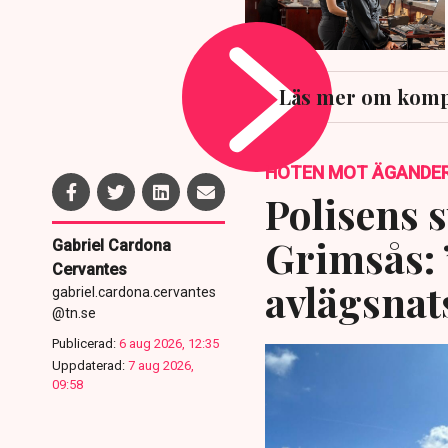
Läs mer om komp
HOTEN MOT ÄGANDE
Polisens s
Grimsås: 
Gabriel Cardona
Cervantes
avlägsnat
gabriel.cardona.cervantes
@tn.se
Publicerad:
6 aug 2026, 12:35
Uppdaterad:
7 aug 2026,
09:58