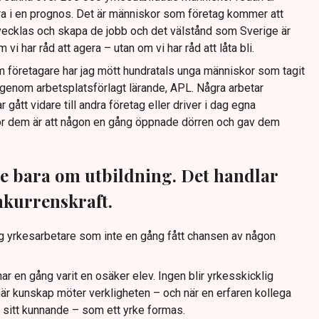
fra i en prognos. Det är människor som företag kommer att
tvecklas och skapa de jobb och det välstånd som Sverige är
vi har råd att agera – utan om vi har råd att låta bli.
m företagare har jag mött hundratals unga människor som tagit
t genom arbetsplatsförlagt lärande, APL. Några arbetar
 gått vidare till andra företag eller driver i dag egna
r dem är att någon en gång öppnade dörren och gav dem
e bara om utbildning. Det handlar
nkurrenskraft.
lig yrkesarbetare som inte en gång fått chansen av någon
ar en gång varit en osäker elev. Ingen blir yrkesskicklig
 när kunskap möter verkligheten – och när en erfaren kollega
av sitt kunnande – som ett yrke formas.