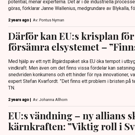
potential, menar experterna. Det är i de industriella process
göras, förklarar Janne Wallenius, medgrundare av Blykalla, fö
2 years ago |
Av: Pontus Nyman
Därför kan EU:s krisplan för
försämra elsystemet – ”Finn
Med hjälp av ett nytt åtgärdspaket ska EU öka tempot i utb
vindkraft. Men även om det finns vissa fördelar kan satsningen 
snedvriden konkurrens och ett hinder för nya innovationer, v
expert Stefan Kvarfordt. ”Det finns ett problem i bristen på te
TN.
2 years ago |
Av: Johanna Allhorn
EU:s vändning – ny allians sk
kärnkraften: ”Viktig roll i S