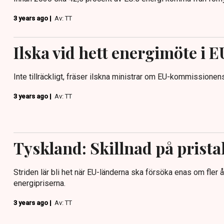
3 years ago |
Av: TT
Ilska vid hett energimöte i E
Inte tillräckligt, fräser ilskna ministrar om EU-kommissionen
3 years ago |
Av: TT
Tyskland: Skillnad på prista
Striden lär bli het när EU-länderna ska försöka enas om fler åt
energipriserna.
3 years ago |
Av: TT