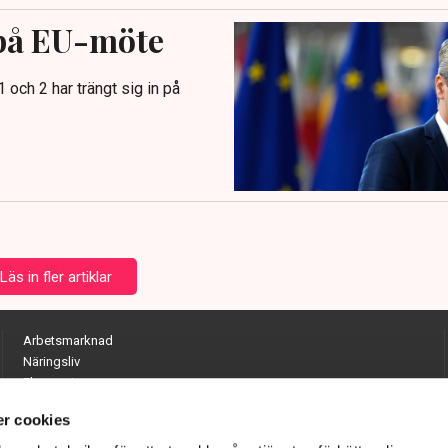
 på EU-möte
och 2 har trängt sig in på
Läs in fler artiklar
Arbetsmarknad
Näringsliv
Ekonomi
Entreprenörskap
r cookies
Opinion
Hållbarhet