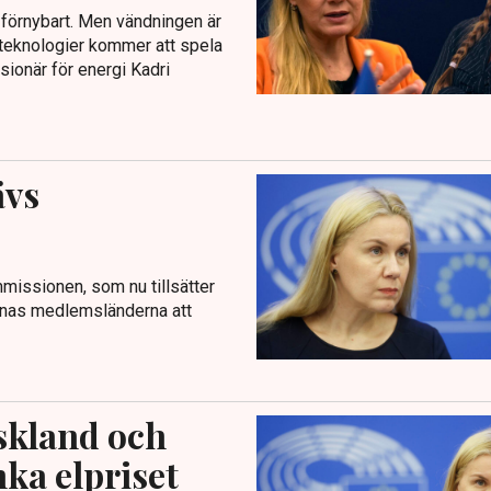
 förnybart. Men vändningen är
ftsteknologier kommer att spela
sionär för energi Kadri
ävs
issionen, som nu tillsätter
manas medlemsländerna att
skland och
nka elpriset