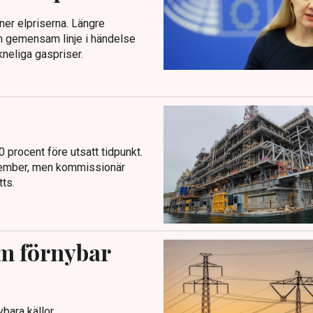
ner elpriserna. Längre
 en gemensam linje i händelse
neliga gaspriser.
0 procent före utsatt tidpunkt.
 november, men kommissionär
ts.
om förnybar
bara källor.