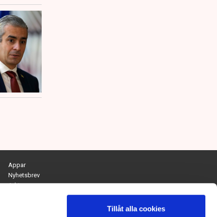
Appar
Nyhetsbrev
Arkiv
Kontakta redaktionen
Personuppgifts- och cookiepolicy
Tillåt alla cookies
Om Tidningen Näringslivet