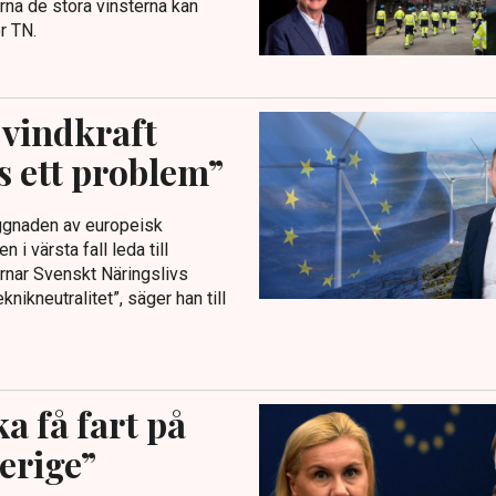
erna de stora vinsterna kan
r TN.
 vindkraft
s ett problem”
yggnaden av europeisk
i värsta fall leda till
arnar Svenskt Näringslivs
knikneutralitet”, säger han till
a få fart på
verige”