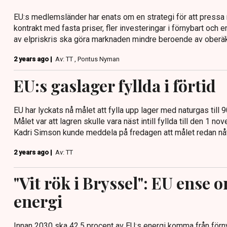
EU:s medlemsländer har enats om en strategi för att pressa 
kontrakt med fasta priser, fler investeringar i förnybart och
av elpriskris ska göra marknaden mindre beroende av oberäk
2 years ago |
Av: TT , Pontus Nyman
EU:s gaslager fyllda i förtid
EU har lyckats nå målet att fylla upp lager med naturgas till 9
Målet var att lagren skulle vara näst intill fyllda till den 1
Kadri Simson kunde meddela på fredagen att målet redan nåt
2 years ago |
Av: TT
"Vit rök i Bryssel": EU ense 
energi
Innan 2030 ska 42,5 procent av EU:s energi komma från förny