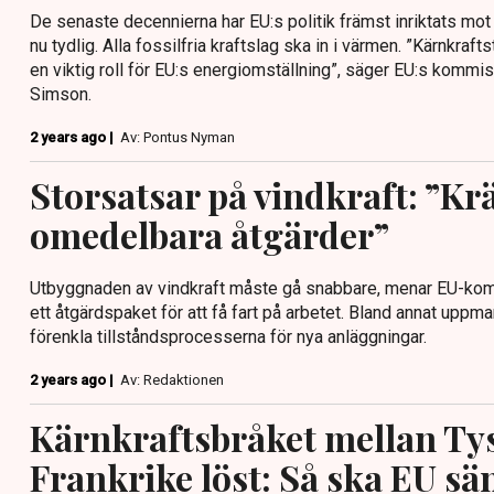
De senaste decennierna har EU:s politik främst inriktats mot
nu tydlig. Alla fossilfria kraftslag ska in i värmen. ”Kärnkra
en viktig roll för EU:s energiomställning”, säger EU:s kommis
Simson.
2 years ago |
Av: Pontus Nyman
Storsatsar på vindkraft: ”Kr
omedelbara åtgärder”
Utbyggnaden av vindkraft måste gå snabbare, menar EU-komm
ett åtgärdspaket för att få fart på arbetet. Bland annat upp
förenkla tillståndsprocesserna för nya anläggningar.
2 years ago |
Av: Redaktionen
Kärnkraftsbråket mellan Ty
Frankrike löst: Så ska EU sä