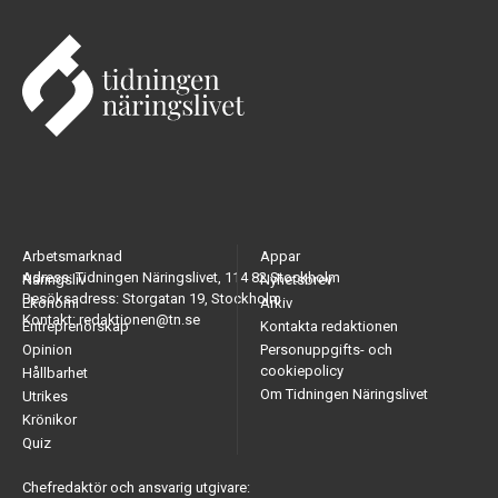
Arbetsmarknad
Appar
Adress: Tidningen Näringslivet, 114 82 Stockholm
Näringsliv
Nyhetsbrev
Besöksadress: Storgatan 19, Stockholm
Ekonomi
Arkiv
Kontakt: redaktionen@tn.se
Entreprenörskap
Kontakta redaktionen
Opinion
Personuppgifts- och
cookiepolicy
Hållbarhet
Om Tidningen Näringslivet
Utrikes
Krönikor
Quiz
Chefredaktör och ansvarig utgivare: