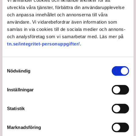
Vi använder cookies och liknande tekniker för att
3 years ago |
Av: Redaktionen
utveckla våra tjänster, förbättra din användarupplevelse
och anpassa innehållet och annonserna till våra
användare. Vi vidarebefordrar även information som
samlas in via cookies till de sociala medier och annons-
och analysföretag som vi samarbetar med. Läs mer på
tn.se/integritet-personuppgifter/
.
Samtyckesval
Nödvändig
Professor: Så förstörde vi
Inställningar
världens bästa energisystem
Statistik
Decennier av dåliga politiska beslut har förstört ett
av världens bästa energisystem. Tills vidare blir det
Marknadsföring
”comeback för ved och kol”, varnar professor Jan