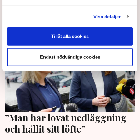
Blomgren. ”Tyvärr ser jag risk för att stor tung
industri kommer att slås ut i stora delar av Europa”,
säger han i en stor intervju med TN.
Visa detaljer
3 years ago |
Av: Pontus Nyman
Tillåt alla cookies
Endast nödvändiga cookies
”Man har lovat nedläggning
och hållit sitt löfte”