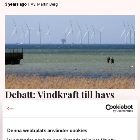
3 years ago |
Av: Martin Berg
Debatt: Vindkraft till havs
fördyrar elen
Vindkraft till havs är inte konkurrenskraftig, skriver
tre forskare på DN debatt.
Denna webbplats använder cookies