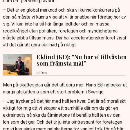
som en ”personlig favorit”.
– Det är en global marknad och ska vi kunna konkurrera på
den så måste vi kunna visa att vi är snabba när företag hör av
sig. Vi kan inte ha så här långa ledtider och en massa
regelkrångel utan politiken, företagen och myndigheterna
måste jobba tillsammans. Där har accelerationskontoret visat
att det går att göra skillnad på riktigt.
Eklind (KD): ”Nu har vi tillväxten
som främsta mål”
Inrikes
Men på skattesidan går det att göra mer. Hans Eklind pekar ut
marginalskatterna som ett stort problem i Sverige.
– Jag trycker på det här med hälften kvar. Det är så moraliskt
viktigt för mig att vi skapar ett samhälle där om du gör en
extrainsats så ska du åtminstone få behålla hälften av den
lön som det ger. Och det är ju inte ointressant för företagen
om vi kan sänka marginalskatterna för vanligt folk för då blir