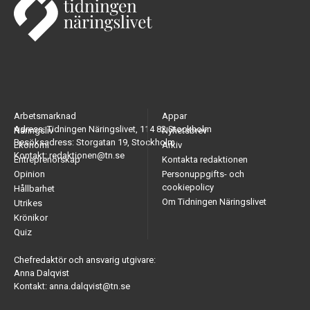
Arbetsmarknad
Appar
Adress: Tidningen Näringslivet, 114 82 Stockholm
Näringsliv
Nyhetsbrev
Besöksadress: Storgatan 19, Stockholm
Ekonomi
Arkiv
Kontakt: redaktionen@tn.se
Entreprenörskap
Kontakta redaktionen
Opinion
Personuppgifts- och
cookiepolicy
Hållbarhet
Om Tidningen Näringslivet
Utrikes
Krönikor
Quiz
Chefredaktör och ansvarig utgivare:
Anna Dalqvist
Kontakt: anna.dalqvist@tn.se