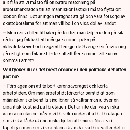
allt från att vi måste få en bättre matchning på
arbetsmarknaden till att människor faktiskt måste flytta dit
jobben finns. Det är ingen rättighet att gå och vara försörjd av
skattebetalarna för att man vill bo i en viss del av landet.
– Men när vi tittar tillbaka på den här mandatperioden på sikt
så tror jag faktiskt att många kommer peka på
aktivitetskravet och säga att här gjorde Sverige en förändring
på riktigt som faktiskt ledde till att fler kommer att kunna
komma i arbete.
Vad tycker du är det mest oroande i den politiska debatten
just nu?
– Förslagen om att ta bort karensavdraget och korta
arbetstiden. Om man arbetstidsförkortar samtidigt som
människor ska behålla sina löner så vältrar man ju över en
gigantisk kostnad på företagen. Det är inte den väg vi ska
vandra nu utan nu måste vi försöka underlätta för företagen
om vi ska få de ekonomiska hjulen att snurra. Nu är vi i
toppligan men om vi ska stanna kvar där så förutsätter det ju