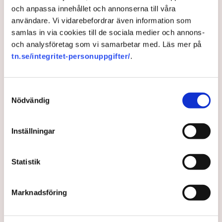
och anpassa innehållet och annonserna till våra
vinstbegränsningar även om vi ser att i vissa fall är det
användare. Vi vidarebefordrar även information som
bra om vi begränsar dem.
samlas in via cookies till de sociala medier och annons-
Generell arbetstidsförkortning?
och analysföretag som vi samarbetar med. Läs mer på
– Nej.
tn.se/integritet-personuppgifter/
.
Sänkt arbetsgivaravgift?
– Ja, men prio från vår sida är fortsatt att sänka
Samtyckesval
marginalskatterna.
Nödvändig
Förmögenhetsskatt?
– Nej.
Inställningar
Höjd skatt på ISK?
– Nej. Jag förstår faktiskt inte varför någon vill höja den
Statistik
skatten men det är min egen fundering.
Avreglerad hyresmarknad?
Marknadsföring
– Ja. Vi vill se en fri hyressättning i nyproduktion.
Slopat karensavdrag?