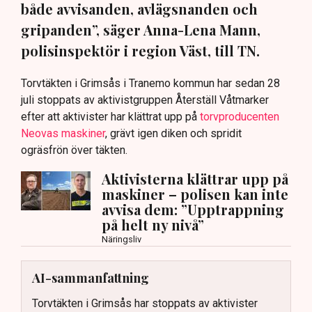
både avvisanden, avlägsnanden och
gripanden”, säger Anna-Lena Mann,
polisinspektör i region Väst, till TN.
Torvtäkten i Grimsås i Tranemo kommun har sedan 28
juli stoppats av aktivistgruppen Återställ Våtmarker
efter att aktivister har klättrat upp på
torvproducenten
Neovas maskiner
, grävt igen diken och spridit
ogräsfrön över täkten.
Aktivisterna klättrar upp på
maskiner – polisen kan inte
avvisa dem: ”Upptrappning
på helt ny nivå”
Näringsliv
AI-sammanfattning
Torvtäkten i Grimsås har stoppats av aktivister