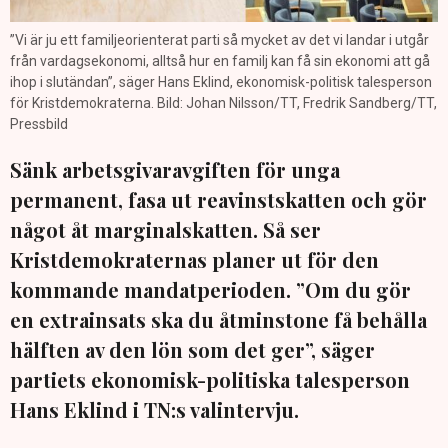
”Vi är ju ett familjeorienterat parti så mycket av det vi landar i utgår
från vardagsekonomi, alltså hur en familj kan få sin ekonomi att gå
ihop i slutändan”, säger Hans Eklind, ekonomisk-politisk talesperson
för Kristdemokraterna. Bild: Johan Nilsson/TT, Fredrik Sandberg/TT,
Pressbild
Sänk arbetsgivaravgiften för unga
permanent, fasa ut reavinstskatten och gör
något åt marginalskatten. Så ser
Kristdemokraternas planer ut för den
kommande mandatperioden. ”Om du gör
en extrainsats ska du åtminstone få behålla
hälften av den lön som det ger”, säger
partiets ekonomisk-politiska talesperson
Hans Eklind i TN:s valintervju.