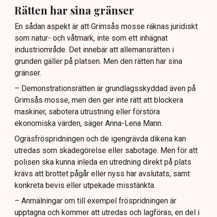
Rätten har sina gränser
En sådan aspekt är att Grimsås mosse räknas juridiskt
som natur- och våtmark, inte som ett inhägnat
industriområde. Det innebär att allemansrätten i
grunden gäller på platsen. Men den rätten har sina
gränser.
– Demonstrationsrätten är grundlagsskyddad även på
Grimsås mosse, men den ger inte rätt att blockera
maskiner, sabotera utrustning eller förstöra
ekonomiska värden, säger Anna-Lena Mann.
Ogräsfröspridningen och de igengrävda dikena kan
utredas som skadegörelse eller sabotage. Men för att
polisen ska kunna inleda en utredning direkt på plats
krävs att brottet pågår eller nyss har avslutats, samt
konkreta bevis eller utpekade misstänkta.
– Anmälningar om till exempel fröspridningen är
upptagna och kommer att utredas och lagföras, en del i