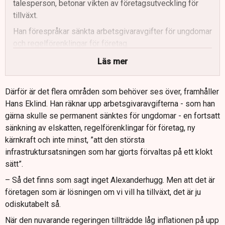
talesperson, betonar vikten av företagsutveckling för
tillväxt.
Han förespråkar sänkta arbetsgivaravgifter för ungdomar
och regelförenklingar för företag.
Regeringen har arbetat med att förenkla företagens
Läs mer
administrativa kostnader, till exempel genom det
slopade kvittokravet.
Därför är det flera områden som behöver ses över, framhåller
Kristdemokraterna vill fasa ut reavinstskatten för att
Hans Eklind. Han räknar upp arbetsgivaravgifterna - som han
underlätta för bostadsförsäljningar.
gärna skulle se permanent sänktes för ungdomar - en fortsatt
sänkning av elskatten, regelförenklingar för företag, ny
Hans Eklind ser aktivitetskravet för arbetslösa som ett
kärnkraft och inte minst, ”att den största
viktigt steg för att hantera arbetslösheten.
infrastruktursatsningen som har gjorts förvaltas på ett klokt
sätt”.
– Så det finns som sagt inget Alexanderhugg. Men att det är
företagen som är lösningen om vi vill ha tillväxt, det är ju
odiskutabelt så.
När den nuvarande regeringen tillträdde låg inflationen på upp