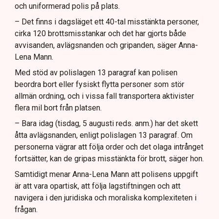
och uniformerad polis på plats.
– Det finns i dagsläget ett 40-tal misstänkta personer,
cirka 120 brottsmisstankar och det har gjorts både
avvisanden, avlägsnanden och gripanden, säger Anna-
Lena Mann.
Med stöd av polislagen 13 paragraf kan polisen
beordra bort eller fysiskt flytta personer som stör
allmän ordning, och i vissa fall transportera aktivister
flera mil bort från platsen.
– Bara idag (tisdag, 5 augusti reds. anm.) har det skett
åtta avlägsnanden, enligt polislagen 13 paragraf. Om
personerna vägrar att följa order och det olaga intrånget
fortsätter, kan de gripas misstänkta för brott, säger hon.
Samtidigt menar Anna-Lena Mann att polisens uppgift
är att vara opartisk, att följa lagstiftningen och att
navigera i den juridiska och moraliska komplexiteten i
frågan.