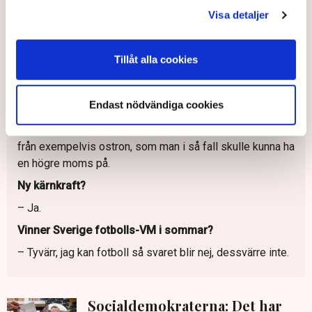
Visa detaljer
– Vi ska inte slopa karensavdraget. I alla former av
försäkringar så behövs det en viss form av självrisk. Så
det är nej på den.
Tillåt alla cookies
Permanent sänkt matmoms?
– Ja, men utvecklingen av hushållens köpkraft kommer
Endast nödvändiga cookies
att vara avgörande för hur vi resonerar i framtiden. Vi
tittar till exempel nu på ifall man kan särskilja basvaror
från exempelvis ostron, som man i så fall skulle kunna ha
en högre moms på.
Ny kärnkraft?
– Ja.
Vinner Sverige fotbolls-VM i sommar?
– Tyvärr, jag kan fotboll så svaret blir nej, dessvärre inte.
Socialdemokraterna: Det har