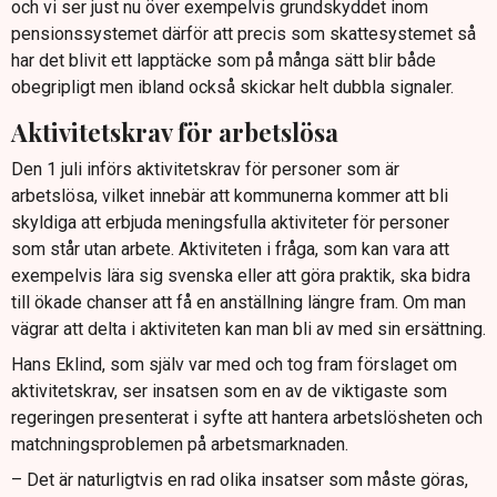
och vi ser just nu över exempelvis grundskyddet inom
pensionssystemet därför att precis som skattesystemet så
har det blivit ett lapptäcke som på många sätt blir både
obegripligt men ibland också skickar helt dubbla signaler.
Aktivitetskrav för arbetslösa
Den 1 juli införs aktivitetskrav för personer som är
arbetslösa, vilket innebär att kommunerna kommer att bli
skyldiga att erbjuda meningsfulla aktiviteter för personer
som står utan arbete. Aktiviteten i fråga, som kan vara att
exempelvis lära sig svenska eller att göra praktik, ska bidra
till ökade chanser att få en anställning längre fram. Om man
vägrar att delta i aktiviteten kan man bli av med sin ersättning.
Hans Eklind, som själv var med och tog fram förslaget om
aktivitetskrav, ser insatsen som en av de viktigaste som
regeringen presenterat i syfte att hantera arbetslösheten och
matchningsproblemen på arbetsmarknaden.
– Det är naturligtvis en rad olika insatser som måste göras,