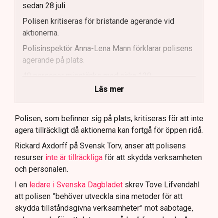
sedan 28 juli.
Polisen kritiseras för bristande agerande vid
aktionerna.
Polisinspektör Anna-Lena Mann förklarar polisens
agerande på plats.
40 personer misstänks med cirka 120
brottsmisstankar kopplade.
Läs mer
Polisen använder drönare och uniformerad polis
för att dokumentera bevis.
Polisen, som befinner sig på plats, kritiseras för att inte
agera tillräckligt då aktionerna kan fortgå för öppen ridå.
Samtidigt är polisarbetet komplext när det gäller
att navigera juridiska rättigheter och gränser.
Rickard Axdorff på Svensk Torv, anser att polisens
resurser
inte är tillräckliga
för att skydda verksamheten
och personalen.
I en
ledare i Svenska Dagbladet
skrev Tove Lifvendahl
att polisen ”behöver utveckla sina metoder för att
skydda tillståndsgivna verksamheter” mot sabotage,