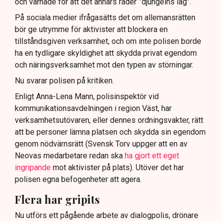
och varnade för att det annars råder ”djungelns lag”.
På sociala medier ifrågasätts det om allemansrätten
bör ge utrymme för aktivister att blockera en
tillståndsgiven verksamhet, och om inte polisen borde
ha en tydligare skyldighet att skydda privat egendom
och näringsverksamhet mot den typen av störningar.
Nu svarar polisen på kritiken.
Enligt Anna-Lena Mann, polisinspektör vid
kommunikationsavdelningen i region Väst, har
verksamhetsutövaren, eller dennes ordningsvakter, rätt
att be personer lämna platsen och skydda sin egendom
genom nödvärnsrätt (Svensk Torv uppger att en av
Neovas medarbetare redan ska
ha gjort ett eget
ingripande
mot aktivister på plats). Utöver det har
polisen egna befogenheter att agera.
Flera har gripits
Nu utförs ett pågående arbete av dialogpolis, drönare