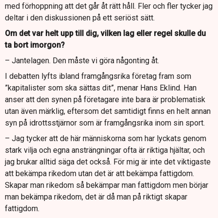
med förhoppning att det går åt rätt håll. Fler och fler tycker jag
deltar i den diskussionen på ett seriöst sätt.
Om det var helt upp till dig, vilken lag eller regel skulle du
ta bort imorgon?
– Jantelagen. Den måste vi göra någonting åt.
I debatten lyfts ibland framgångsrika företag fram som
”kapitalister som ska sättas dit”, menar Hans Eklind. Han
anser att den synen på företagare inte bara är problematisk
utan även märklig, eftersom det samtidigt finns en helt annan
syn på idrottsstjärnor som är framgångsrika inom sin sport.
– Jag tycker att de här människorna som har lyckats genom
stark vilja och egna ansträngningar ofta är riktiga hjältar, och
jag brukar alltid säga det också. För mig är inte det viktigaste
att bekämpa rikedom utan det är att bekämpa fattigdom.
Skapar man rikedom så bekämpar man fattigdom men börjar
man bekämpa rikedom, det är då man på riktigt skapar
fattigdom.