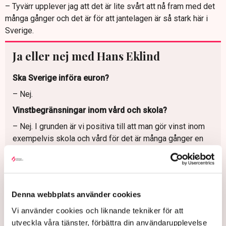
– Tyvärr upplever jag att det är lite svårt att nå fram med det
många gånger och det är för att jantelagen är så stark här i
Sverige.
Ja eller nej med Hans Eklind
Ska Sverige införa euron?
– Nej.
Vinstbegränsningar inom vård och skola?
– Nej. I grunden är vi positiva till att man gör vinst inom
exempelvis skola och vård för det är många gånger en
förutsättning för att man ska kunna starta och långsiktigt
leverera. Men riksdagen kommer att besluta om att i
vissa fall så ska inte en vinstutdelning kunna ske och vi
står bakom det regeringen föreslagit. Gör man en
Denna webbplats använder cookies
vinstutdelning samtidigt som man får grava anmärkningar
Vi använder cookies och liknande tekniker för att
på kvaliteten, då tycker vi att det är rimligt att det ses
utveckla våra tjänster, förbättra din användarupplevelse
över. Men svaret måste ändå bli att vi är emot