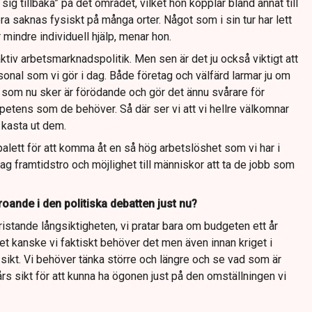
 sig tillbaka” på det området, vilket hon kopplar bland annat till
 saknas fysiskt på många orter. Något som i sin tur har lett
r mindre individuell hjälp, menar hon.
aktiv arbetsmarknadspolitik. Men sen är det ju också viktigt att
sonal som vi gör i dag. Både företag och välfärd larmar ju om
g som nu sker är förödande och gör det ännu svårare för
petens som de behöver. Så där ser vi att vi hellre välkomnar
t kasta ut dem.
alett för att komma åt en så hög arbetslöshet som vi har i
g framtidstro och möjlighet till människor att ta de jobb som
oande i den politiska debatten just nu?
ristande långsiktigheten, vi pratar bara om budgeten ett år
get kanske vi faktiskt behöver det men även innan kriget i
t sikt. Vi behöver tänka större och längre och se vad som är
rs sikt för att kunna ha ögonen just på den omställningen vi