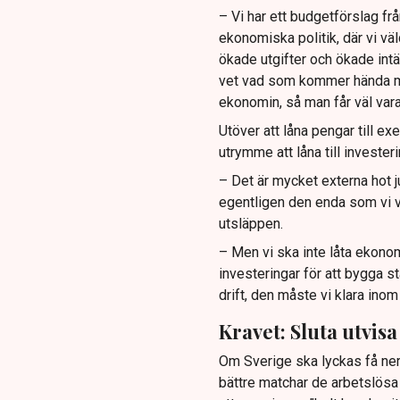
– Vi har ett budgetförslag fr
ekonomiska politik, där vi väld
ökade utgifter och ökade intäkt
vet vad som kommer hända me
ekonomin, så man får väl vara l
Utöver att låna pengar till ex
utrymme att låna till invester
– Det är mycket externa hot j
egentligen den enda som vi v
utsläppen.
– Men vi ska inte låta ekonomi
investeringar för att bygga st
drift, den måste vi klara ino
Kravet: Sluta utvis
Om Sverige ska lyckas få ne
bättre matchar de arbetslösa