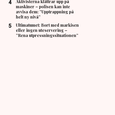
Aktivisterna klättrar upp på
maskiner – polisen kan inte
avvisa dem: ”Upptrappning på
helt ny nivå”
Ultimatumet: Bort med markisen
eller ingen uteservering –
”Rena utpressningssituationen”