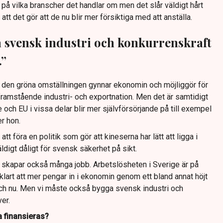
r på vilka branscher det handlar om men det slår väldigt hårt
t det gör att de nu blir mer försiktiga med att anställa.
 svensk industri och konkurrenskraft
.”
 den gröna omställningen gynnar ekonomin och möjliggör för
 framstående industri- och exportnation. Men det är samtidigt
 och EU i vissa delar blir mer självförsörjande på till exempel
er hon.
 att föra en politik som gör att kineserna har lätt att ligga i
äldigt dåligt för svensk säkerhet på sikt.
 skapar också många jobb. Arbetslösheten i Sverige är på
 klart att mer pengar in i ekonomin genom ett bland annat höjt
och nu. Men vi måste också bygga svensk industri och
er.
 finansieras?