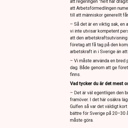
att regeringen ”helt har dragit
att Arbetsförmedlingen numera
till att människor generellt få
– Så det är en viktig sak, en 
vi inte utvisar kompetent per
att den arbetskraftsutvisnin
företag att få tag på den kom
arbetskraft in i Sverige än at
– Vi måste använda en bred p
dag. Både genom att ge företa
finns.
Vad tycker du är det mest or
– Det är väl egentligen den b
framöver. I det här osäkra lä
Gulfen så var det väldigt kor
bättre för Sverige på 20–30 å
måste göra.