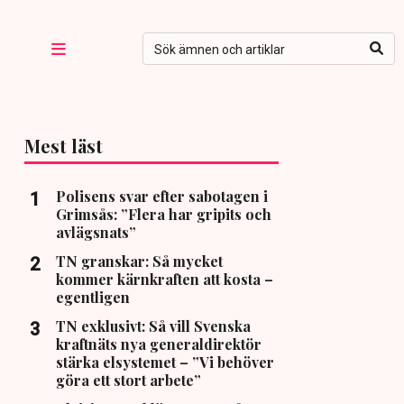
Mest läst
Polisens svar efter sabotagen i
Grimsås: ”Flera har gripits och
avlägsnats”
TN granskar: Så mycket
kommer kärnkraften att kosta –
egentligen
TN exklusivt: Så vill Svenska
kraftnäts nya generaldirektör
stärka elsystemet – ”Vi behöver
göra ett stort arbete”