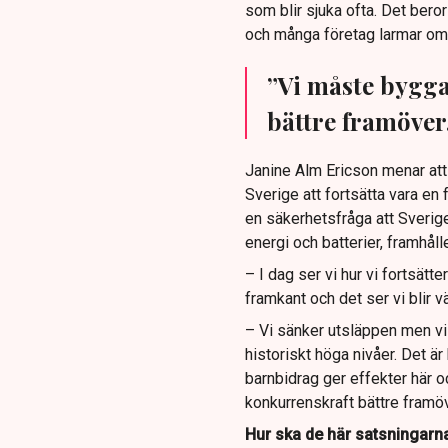
som blir sjuka ofta. Det bero
och många företag larmar om at
”Vi måste bygga
bättre framöver
Janine Alm Ericson menar att
Sverige att fortsätta vara en
en säkerhetsfråga att Sverige
energi och batterier, framhåll
– I dag ser vi hur vi fortsätter
framkant och det ser vi blir v
– Vi sänker utsläppen men vi
historiskt höga nivåer. Det är
barnbidrag ger effekter här 
konkurrenskraft bättre framöv
Hur ska de här satsningarna