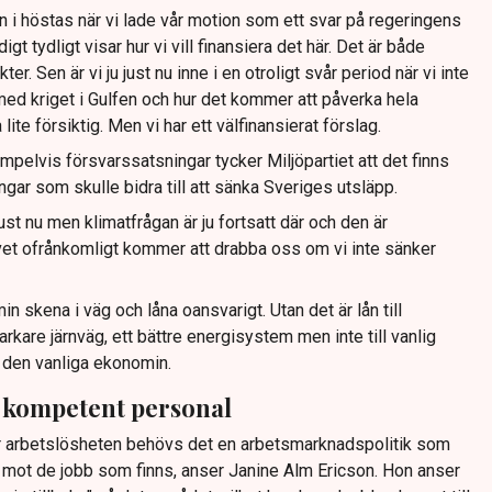
ån i höstas när vi lade vår motion som ett svar på regeringens
igt tydligt visar hur vi vill finansiera det här. Det är både
er. Sen är vi ju just nu inne i en otroligt svår period när vi inte
d kriget i Gulfen och hur det kommer att påverka hela
ite försiktig. Men vi har ett välfinansierat förslag.
empelvis försvarssatsningar tycker Miljöpartiet att det finns
ingar som skulle bidra till att sänka Sveriges utsläpp.
ust nu men klimatfrågan är ju fortsatt där och den är
et ofrånkomligt kommer att drabba oss om vi inte sänker
n skena i väg och låna oansvarigt. Utan det är lån till
arkare järnväg, ett bättre energisystem men inte till vanlig
m den vanliga ekonomin.
a kompetent personal
r arbetslösheten behövs det en arbetsmarknadspolitik som
 mot de jobb som finns, anser Janine Alm Ericson. Hon anser