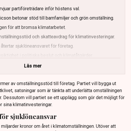
vjuar partiföreträdare inför höstens val.
icson betonar stöd till barnfamiljer och grön omställning.
gen för att bromsa klimatarbetet.
omställningsstöd och skatteavdrag för klimatinvesteringar.
 återtar sjuklöneansvaret för företag.
siktighet i politiska beslut och klimatåtgärder.
Läs mer
ormer av omställningsstöd till företag. Partiet vill bygga ut
tklivet, satsningar som är tänkta att underlätta omställningen
r. Dessutom vill partiet se ett upplägg som gör det möjligt för
r sina klimatinvesteringar.
för sjuklöneansvar
0 miljarder kronor om året i klimatomställningen. Utöver att