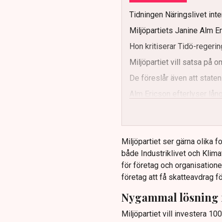
Tidningen Näringslivet inter
Miljöpartiets Janine Alm Er
Hon kritiserar Tidö-regerin
Miljöpartiet vill satsa på 
De föreslår även att staten
Alm Ericson efterlyser lång
Miljöpartiet ser gärna olika f
både Industriklivet och Klima
för företag och organisatione
företag att få skatteavdrag fö
Nygammal lösning 
Miljöpartiet vill investera 10