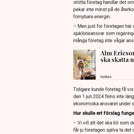
stötta företag handlar det om
pekar inte minst på de åter
förnybara energin.
– Men just för företagen här o
sjuklöneansvar som regeringen
många företag inte vågar anst
Alm Ericson
ska skatta 
Inrikes
Tidigare kunde företag få vis
den 1 juli 2024 finns inte lä
ekonomiska ansvaret under d
Hur skulle ert förslag funge
– Vi vill att det ska bli som 
får ju företagen själva ta det