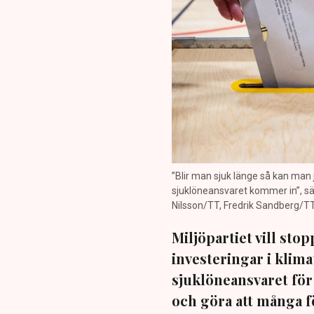
”Blir man sjuk länge så kan man ju
sjuklöneansvaret kommer in”, säg
Nilsson/TT, Fredrik Sandberg/TT,
Miljöpartiet vill stop
investeringar i klim
sjuklöneansvaret för 
och göra att många fö