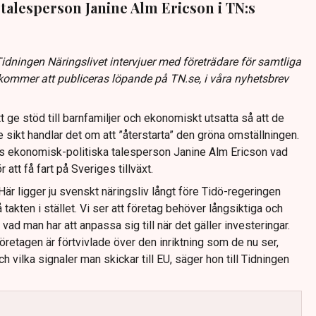
talesperson Janine Alm Ericson i TN:s
idningen Näringslivet intervjuer med företrädare för samtliga
a kommer att publiceras löpande på TN.se, i våra nyhetsbrev
t ge stöd till barnfamiljer och ekonomiskt utsatta så att de
sikt handlar det om att ”återstarta” den gröna omställningen.
ts ekonomisk-politiska talesperson Janine Alm Ericson vad
 att få fart på Sveriges tillväxt.
Här ligger ju svenskt näringsliv långt före Tidö-regeringen
takten i stället. Vi ser att företag behöver långsiktiga och
vad man har att anpassa sig till när det gäller investeringar.
retagen är förtvivlade över den inriktning som de nu ser,
h vilka signaler man skickar till EU, säger hon till Tidningen