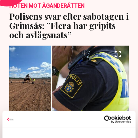
HOTEN MOT ÄGANDERÄTTEN
Polisens svar efter sabotagen i
Grimsås: ”Flera har gripits
och avlägsnats”
Det är polisens uppgift att upprätthålla allmän ordning och
säkerhet, vilket inkluderar att ingripa mot pågående
brottslighet som olaga intrång, förklarar Anna-Lena Mann,
polisinspektör vid kommunikationsavdelningen i region Väst.