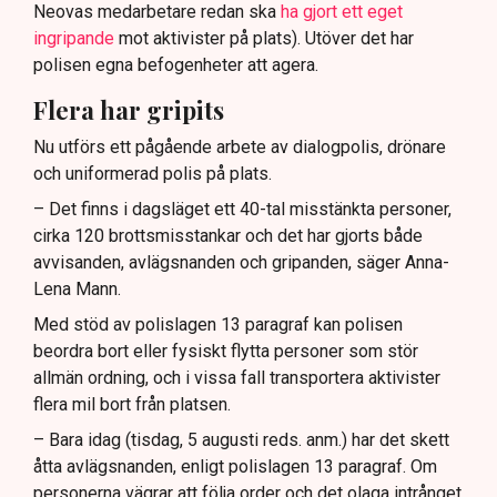
Neovas medarbetare redan ska
ha gjort ett eget
ingripande
mot aktivister på plats). Utöver det har
polisen egna befogenheter att agera.
Flera har gripits
Nu utförs ett pågående arbete av dialogpolis, drönare
och uniformerad polis på plats.
– Det finns i dagsläget ett 40-tal misstänkta personer,
cirka 120 brottsmisstankar och det har gjorts både
avvisanden, avlägsnanden och gripanden, säger Anna-
Lena Mann.
Med stöd av polislagen 13 paragraf kan polisen
beordra bort eller fysiskt flytta personer som stör
allmän ordning, och i vissa fall transportera aktivister
flera mil bort från platsen.
– Bara idag (tisdag, 5 augusti reds. anm.) har det skett
åtta avlägsnanden, enligt polislagen 13 paragraf. Om
personerna vägrar att följa order och det olaga intrånget