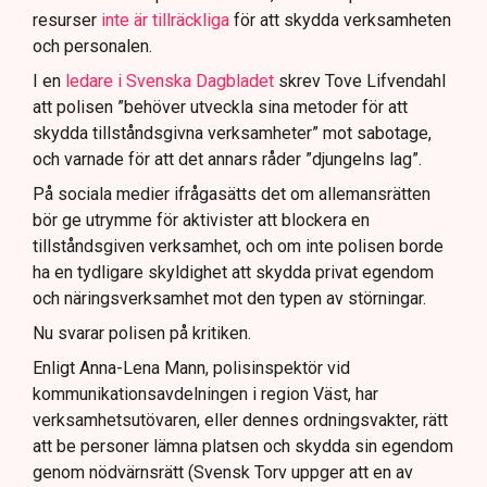
resurser
inte är tillräckliga
för att skydda verksamheten
och personalen.
I en
ledare i Svenska Dagbladet
skrev Tove Lifvendahl
att polisen ”behöver utveckla sina metoder för att
skydda tillståndsgivna verksamheter” mot sabotage,
och varnade för att det annars råder ”djungelns lag”.
På sociala medier ifrågasätts det om allemansrätten
bör ge utrymme för aktivister att blockera en
tillståndsgiven verksamhet, och om inte polisen borde
ha en tydligare skyldighet att skydda privat egendom
och näringsverksamhet mot den typen av störningar.
Nu svarar polisen på kritiken.
Enligt Anna-Lena Mann, polisinspektör vid
kommunikationsavdelningen i region Väst, har
verksamhetsutövaren, eller dennes ordningsvakter, rätt
att be personer lämna platsen och skydda sin egendom
genom nödvärnsrätt (Svensk Torv uppger att en av