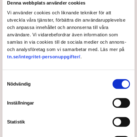
Denna webbplats använder cookies
Bild: Privat, Mostphotos
Vi använder cookies och liknande tekniker för att
Polisen tillbakavisar kritiken om brist
utveckla våra tjänster, förbättra din användarupplevelse
och anpassa innehållet och annonserna till våra
på agerande mot aktivistaktionerna vid
användare. Vi vidarebefordrar även information som
torvtäkten i Grimsås. ”Det har gjorts
samlas in via cookies till de sociala medier och annons-
både avvisanden, avlägsnanden och
och analysföretag som vi samarbetar med. Läs mer på
gripanden”, säger Anna-Lena Mann,
tn.se/integritet-personuppgifter/
.
polisinspektör i region Väst, till TN.
Samtyckesval
Torvtäkten i Grimsås i Tranemo kommun har sedan 28
Nödvändig
juli stoppats av aktivistgruppen Återställ Våtmarker
efter att aktivister har klättrat upp på
torvproducenten
Neovas maskiner
, grävt igen diken och spridit
Inställningar
ogräsfrön över täkten.
Aktivisterna klättrar upp på
Statistik
maskiner – polisen kan inte
avvisa dem: ”Upptrappning