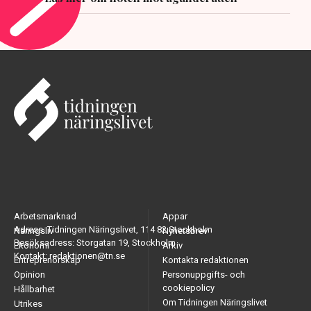
Arbetsmarknad
Appar
Adress: Tidningen Näringslivet, 114 82 Stockholm
Näringsliv
Nyhetsbrev
Besöksadress: Storgatan 19, Stockholm
Ekonomi
Arkiv
Kontakt: redaktionen@tn.se
Entreprenörskap
Kontakta redaktionen
Opinion
Personuppgifts- och
cookiepolicy
Hållbarhet
Om Tidningen Näringslivet
Utrikes