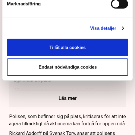
Marknadsföring
på helt ny nivå”
Näringsliv
AI-sammanfattning
Visa detaljer
Torvtäkten i Grimsås har stoppats av aktivister
sedan 28 juli.
Tillåt alla cookies
Polisen kritiseras för bristande agerande vid
aktionerna.
Endast nödvändiga cookies
Polisinspektör Anna-Lena Mann förklarar polisens
agerande på plats.
40 personer misstänks med cirka 120
brottsmisstankar kopplade.
Läs mer
Polisen använder drönare och uniformerad polis
för att dokumentera bevis.
Polisen, som befinner sig på plats, kritiseras för att inte
agera tillräckligt då aktionerna kan fortgå för öppen ridå.
Samtidigt är polisarbetet komplext när det gäller
att navigera juridiska rättigheter och gränser.
Rickard Axdorff på Svensk Torv, anser att polisens